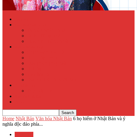
Trang chủ
Học tiếng Nhật online
Từ điển Nhật – Việt
Đề thi Tiếng Nhật
Luyện thi Tiếng Nhật
Xuất khẩu lao động
Chính sách XKLĐ
Hồ sơ dự tuyển
Quy phạm pháp luật
Hỏi đáp
Visa lưu trú
Địa chỉ XKLĐ Nhật Bản
Tu nghiệp sinh
Thực tập sinh
Văn hóa Nhật Bản
Tin tức
Home
Nhật Bản
Văn hóa Nhật Bản
6 họ hiếm ở Nhật Bản và ý
nghĩa độc đáo phía...
Nhật Bản