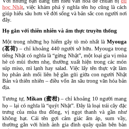
Với những bạn đang tìm hiểu văn hóa để chuẩn bị
du
học Nhật
, việc khám phá ý nghĩa tên họ cũng là cách
giúp hiểu sâu hơn về đời sống và bản sắc con người nơi
đây.
Họ gắn với thiên nhiên và ẩm thực truyền thống
Một trong những họ hiếm gây tò mò nhất là
Myouga
(茗荷)
– chỉ khoảng 440 người sở hữu. Myouga trong
tiếng Nhật có nghĩa là “gừng Nhật”, một loại gia vị mùa
hè có mùi thơm nhẹ, thường xuất hiện trong các món
súp miso, mì lạnh hay salad. Việc lấy tên thực vật làm
họ phản ánh mối liên hệ gần gũi giữa con người Nhật
Bản và thiên nhiên – điều vốn ăn sâu trong văn hóa bản
địa.
Tương tự,
Mikan (蜜柑)
– chỉ khoảng 10 người mang
họ – lại có nghĩa là “quýt Nhật”. Đây là loại trái cây đặc
trưng của mùa thu đông, vị ngọt thanh và gần như
không hạt. Cái tên gợi cảm giác ấm áp, sum vầy,
thường gắn với hình ảnh gia đình quây quần bên bàn