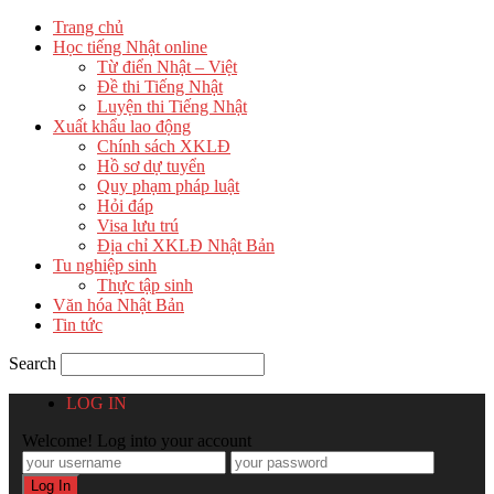
Trang chủ
Học tiếng Nhật online
Từ điển Nhật – Việt
Đề thi Tiếng Nhật
Luyện thi Tiếng Nhật
Xuất khẩu lao động
Chính sách XKLĐ
Hồ sơ dự tuyển
Quy phạm pháp luật
Hỏi đáp
Visa lưu trú
Địa chỉ XKLĐ Nhật Bản
Tu nghiệp sinh
Thực tập sinh
Văn hóa Nhật Bản
Tin tức
Search
LOG IN
Welcome! Log into your account