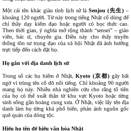
Một cái tên khác giàu tính lịch sử là
Senjou (先生)
–
khoảng 120 người. Từ này trong tiếng Nhật cổ dùng để
chỉ thầy dạy kiếm đạo hoặc người có học thức cao.
Theo thời gian, ý nghĩa mở rộng thành “sensei” – giáo
viên, bác sĩ, chuyên gia. Điều này cho thấy truyền
thống tôn sư trọng đạo của xã hội Nhật đã ảnh hưởng
trực tiếp đến cách đặt họ.
Họ gắn với địa danh lịch sử
Trong số các họ hiếm ở Nhật,
Kyoto (京都)
gây bất
ngờ vì trùng tên cố đô nổi tiếng. Chỉ khoảng 90 người
mang họ này. Nhiều nhà nghiên cứu cho rằng tổ tiên
của họ có thể xuất thân từ khu vực Kyoto hoặc từng
sinh sống gần hoàng cung xưa. Ở Nhật, việc lấy tên địa
danh làm họ từng khá phổ biến, phản ánh nguồn gốc
quê quán của dòng tộc.
Hiểu họ tên để hiểu văn hóa Nhật