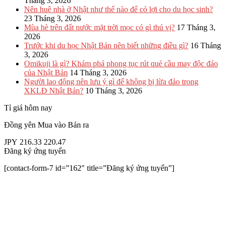
Tháng 3, 2026
Nên huê nhà ở Nhật như thế nào để có lợi cho du học sinh?
23 Tháng 3, 2026
Mùa hè trên đất nước mặt trời mọc có gì thú vị?
17 Tháng 3,
2026
Trước khi du học Nhật Bản nên biết những điều gì?
16 Tháng
3, 2026
Omikuji là gì? Khám phá phong tục rút quẻ cầu may độc đáo
của Nhật Bản
14 Tháng 3, 2026
Người lao động nên lưu ý gì để không bị lừa đảo trong
XKLĐ Nhật Bản?
10 Tháng 3, 2026
Tỉ giá hôm nay
Đồng yên
Mua vào
Bán ra
JPY
216.33
220.47
Đăng ký ứng tuyển
[contact-form-7 id=”162″ title=”Đăng ký ứng tuyển”]