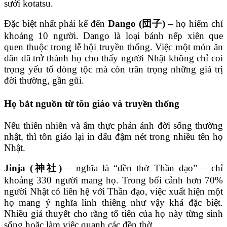
sưởi kotatsu.
Đặc biệt nhất phải kể đến
Dango (団子)
– họ hiếm chỉ
khoảng 10 người. Dango là loại bánh nếp xiên que
quen thuộc trong lễ hội truyền thống. Việc một món ăn
dân dã trở thành họ cho thấy người Nhật không chỉ coi
trọng yếu tố dòng tộc mà còn trân trọng những giá trị
đời thường, gần gũi.
Họ bắt nguồn từ tôn giáo và truyền thống
Nếu thiên nhiên và ẩm thực phản ánh đời sống thường
nhật, thì tôn giáo lại in dấu đậm nét trong nhiều tên họ
Nhật.
Jinja (神社)
– nghĩa là “đền thờ Thần đạo” – chỉ
khoảng 330 người mang họ. Trong bối cảnh hơn 70%
người Nhật có liên hệ với Thần đạo, việc xuất hiện một
họ mang ý nghĩa linh thiêng như vậy khá đặc biệt.
Nhiều giả thuyết cho rằng tổ tiên của họ này từng sinh
sống hoặc làm việc quanh các đền thờ.