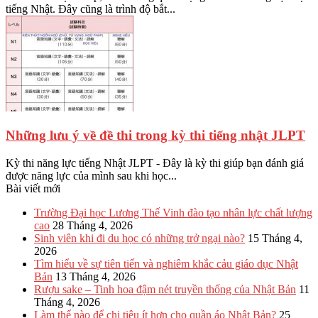
tiếng Nhật. Đây cũng là trình độ bắt...
Những lưu ý về đề thi trong kỳ thi tiếng nhật JLPT
Kỳ thi năng lực tiếng Nhật JLPT - Đây là kỳ thi giúp bạn đánh giá
được năng lực của mình sau khi học...
Bài viết mới
Trường Đại học Lương Thế Vinh đào tạo nhân lực chất lượng
cao
28 Tháng 4, 2026
Sinh viên khi đi du học có những trở ngại nào?
15 Tháng 4,
2026
Tìm hiểu về sự tiên tiến và nghiêm khắc cảu giáo dục Nhật
Bản
13 Tháng 4, 2026
Rượu sake – Tinh hoa đậm nét truyền thống của Nhật Bản
11
Tháng 4, 2026
Làm thế nào để chi tiêu ít hơn cho quần áo Nhật Bản?
25