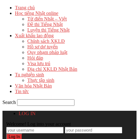
Trang chủ
Học tiếng Nhật online
Từ điển Nhật – Việt
Đề thi Tiếng Nhật
Luyện thi Tiếng Nhật
Xuất khẩu lao động
Chính sách XKLĐ
Hồ sơ dự tuyển
Quy phạm pháp luật
Hỏi đáp
Visa lưu trú
Địa chỉ XKLĐ Nhật Bản
Tu nghiệp sinh
Thực tập sinh
Văn hóa Nhật Bản
Tin tức
Search
LOG IN
Welcome! Log into your account