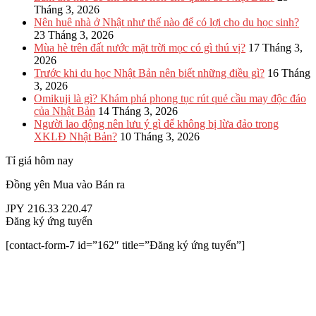
Tháng 3, 2026
Nên huê nhà ở Nhật như thế nào để có lợi cho du học sinh?
23 Tháng 3, 2026
Mùa hè trên đất nước mặt trời mọc có gì thú vị?
17 Tháng 3,
2026
Trước khi du học Nhật Bản nên biết những điều gì?
16 Tháng
3, 2026
Omikuji là gì? Khám phá phong tục rút quẻ cầu may độc đáo
của Nhật Bản
14 Tháng 3, 2026
Người lao động nên lưu ý gì để không bị lừa đảo trong
XKLĐ Nhật Bản?
10 Tháng 3, 2026
Tỉ giá hôm nay
Đồng yên
Mua vào
Bán ra
JPY
216.33
220.47
Đăng ký ứng tuyển
[contact-form-7 id=”162″ title=”Đăng ký ứng tuyển”]