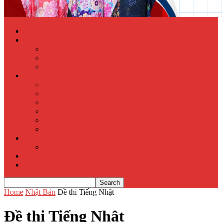
Trang chủ
Học tiếng Nhật online
Từ điển Nhật – Việt
Đề thi Tiếng Nhật
Luyện thi Tiếng Nhật
Xuất khẩu lao động
Chính sách XKLĐ
Hồ sơ dự tuyển
Quy phạm pháp luật
Hỏi đáp
Visa lưu trú
Địa chỉ XKLĐ Nhật Bản
Tu nghiệp sinh
Thực tập sinh
Văn hóa Nhật Bản
Tin tức
Home
Nhật Bản
Đề thi Tiếng Nhật
Đề thi Tiếng Nhật