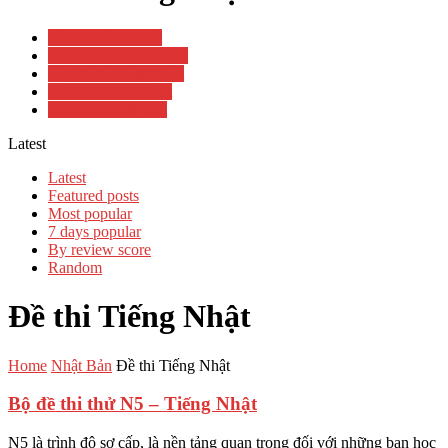
Đề thi Tiếng Nhật
Học tiếng Nhật online
Luyện thi Tiếng Nhật
Từ điển Nhật - Việt
Văn hóa Nhật Bản
Latest
Latest
Featured posts
Most popular
7 days popular
By review score
Random
Đề thi Tiếng Nhật
Home
Nhật Bản
Đề thi Tiếng Nhật
Bộ đề thi thử N5 – Tiếng Nhật
N5 là trình độ sơ cấp, là nền tảng quan trọng đối với những bạn học