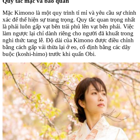
Quy
t
ắc
m
ặc và
b
ảo
q
uản
Mặc Kimono là một quy trình tỉ mỉ và yêu cầu sự chính
xác để thể hiện sự trang trọng. Quy tắc quan trọng nhất
là phải luôn gấp vạt bên trái phủ lên vạt bên phải. Việc
làm ngược lại chỉ dành riêng cho người đã khuất trong
nghi thức tang lễ. Độ dài của Kimono được điều chỉnh
bằng cách gấp vải thừa lại ở eo, cố định bằng các dây
buộc (koshi-himo) trước khi quấn Obi.