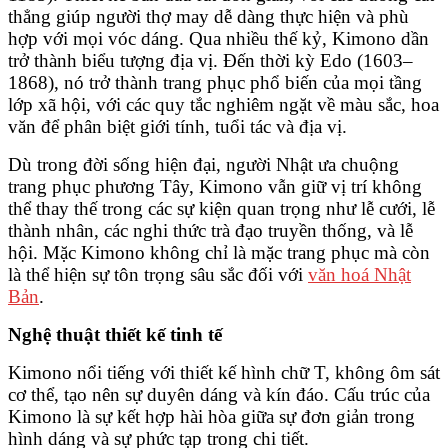
thẳng giúp người thợ may dễ dàng thực hiện và phù
hợp với mọi vóc dáng. Qua nhiều thế kỷ, Kimono dần
trở thành biểu tượng địa vị. Đến thời kỳ Edo (1603–
1868), nó trở thành trang phục phổ biến của mọi tầng
lớp xã hội, với các quy tắc nghiêm ngặt về màu sắc, hoa
văn để phân biệt giới tính, tuổi tác và địa vị.
Dù trong đời sống hiện đại, người Nhật ưa chuộng
trang phục phương Tây, Kimono vẫn giữ vị trí không
thể thay thế trong các sự kiện quan trọng như lễ cưới, lễ
thành nhân, các nghi thức trà đạo truyền thống, và lễ
hội. Mặc Kimono không chỉ là mặc trang phục mà còn
là thể hiện sự tôn trọng sâu sắc đối với
văn hoá Nhật
Bản
.
Nghệ
t
huật
t
hiết
k
ế
t
inh
t
ế
Kimono nổi tiếng với thiết kế hình chữ T, không ôm sát
cơ thể, tạo nên sự duyên dáng và kín đáo. Cấu trúc của
Kimono là sự kết hợp hài hòa giữa sự đơn giản trong
hình dáng và sự phức tạp trong chi tiết.