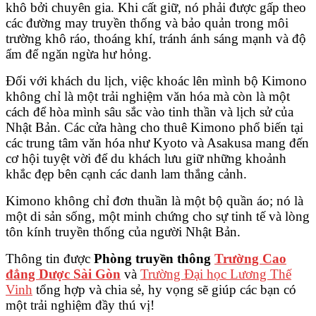
khô bởi chuyên gia. Khi cất giữ, nó phải được gấp theo
các đường may truyền thống và bảo quản trong môi
trường khô ráo, thoáng khí, tránh ánh sáng mạnh và độ
ẩm để ngăn ngừa hư hỏng.
Đối với khách du lịch, việc khoác lên mình bộ Kimono
không chỉ là một trải nghiệm văn hóa mà còn là một
cách để hòa mình sâu sắc vào tinh thần và lịch sử của
Nhật Bản. Các cửa hàng cho thuê Kimono phổ biến tại
các trung tâm văn hóa như Kyoto và Asakusa mang đến
cơ hội tuyệt vời để du khách lưu giữ những khoảnh
khắc đẹp bên cạnh các danh lam thắng cảnh.
Kimono không chỉ đơn thuần là một bộ quần áo; nó là
một di sản sống, một minh chứng cho sự tinh tế và lòng
tôn kính truyền thống của người Nhật Bản.
Thông tin được
Phòng truyền thông
Trường Cao
đẳng Dược Sài Gòn
và
Trường Đại học Lương Thế
Vinh
tổng hợp và chia sẻ, hy vọng sẽ giúp các bạn có
một trải nghiệm đầy thú vị!