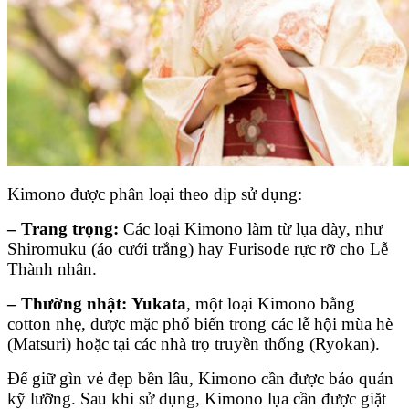
Kimono được phân loại theo dịp sử dụng:
–
Trang trọng:
Các loại Kimono làm từ lụa dày, như
Shiromuku (áo cưới trắng) hay Furisode rực rỡ cho Lễ
Thành nhân.
–
Thường nhật:
Yukata
, một loại Kimono bằng
cotton nhẹ, được mặc phổ biến trong các lễ hội mùa hè
(Matsuri) hoặc tại các nhà trọ truyền thống (Ryokan).
Để giữ gìn vẻ đẹp bền lâu, Kimono cần được bảo quản
kỹ lưỡng. Sau khi sử dụng, Kimono lụa cần được giặt