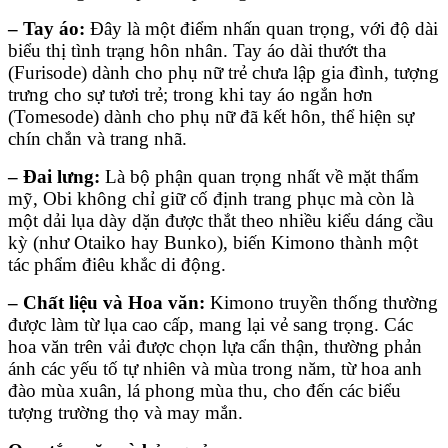
–
Tay áo:
Đây là một điểm nhấn quan trọng, với độ dài
biểu thị tình trạng hôn nhân. Tay áo dài thướt tha
(Furisode) dành cho phụ nữ trẻ chưa lập gia đình, tượng
trưng cho sự tươi trẻ; trong khi tay áo ngắn hơn
(Tomesode) dành cho phụ nữ đã kết hôn, thể hiện sự
chín chắn và trang nhã.
–
Đai lưng:
Là bộ phận quan trọng nhất về mặt thẩm
mỹ, Obi không chỉ giữ cố định trang phục mà còn là
một dải lụa dày dặn được thắt theo nhiều kiểu dáng cầu
kỳ (như Otaiko hay Bunko), biến Kimono thành một
tác phẩm điêu khắc di động.
–
Chất liệu và Hoa văn:
Kimono truyền thống thường
được làm từ lụa cao cấp, mang lại vẻ sang trọng. Các
hoa văn trên vải được chọn lựa cẩn thận, thường phản
ánh các yếu tố tự nhiên và mùa trong năm, từ hoa anh
đào mùa xuân, lá phong mùa thu, cho đến các biểu
tượng trường thọ và may mắn.