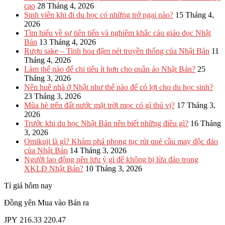
cao
28 Tháng 4, 2026
Sinh viên khi đi du học có những trở ngại nào?
15 Tháng 4,
2026
Tìm hiểu về sự tiên tiến và nghiêm khắc cảu giáo dục Nhật
Bản
13 Tháng 4, 2026
Rượu sake – Tinh hoa đậm nét truyền thống của Nhật Bản
11
Tháng 4, 2026
Làm thế nào để chi tiêu ít hơn cho quần áo Nhật Bản?
25
Tháng 3, 2026
Nên huê nhà ở Nhật như thế nào để có lợi cho du học sinh?
23 Tháng 3, 2026
Mùa hè trên đất nước mặt trời mọc có gì thú vị?
17 Tháng 3,
2026
Trước khi du học Nhật Bản nên biết những điều gì?
16 Tháng
3, 2026
Omikuji là gì? Khám phá phong tục rút quẻ cầu may độc đáo
của Nhật Bản
14 Tháng 3, 2026
Người lao động nên lưu ý gì để không bị lừa đảo trong
XKLĐ Nhật Bản?
10 Tháng 3, 2026
Tỉ giá hôm nay
Đồng yên
Mua vào
Bán ra
JPY
216.33
220.47