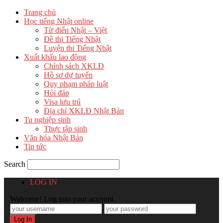
Trang chủ
Học tiếng Nhật online
Từ điển Nhật – Việt
Đề thi Tiếng Nhật
Luyện thi Tiếng Nhật
Xuất khẩu lao động
Chính sách XKLĐ
Hồ sơ dự tuyển
Quy phạm pháp luật
Hỏi đáp
Visa lưu trú
Địa chỉ XKLĐ Nhật Bản
Tu nghiệp sinh
Thực tập sinh
Văn hóa Nhật Bản
Tin tức
Search
LOG IN
Welcome! Log into your account