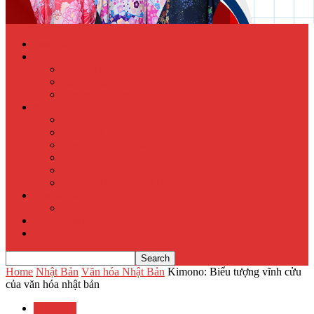
Trang chủ
Học tiếng Nhật online
Từ điển Nhật – Việt
Đề thi Tiếng Nhật
Luyện thi Tiếng Nhật
Xuất khẩu lao động
Chính sách XKLĐ
Hồ sơ dự tuyển
Quy phạm pháp luật
Hỏi đáp
Visa lưu trú
Địa chỉ XKLĐ Nhật Bản
Tu nghiệp sinh
Thực tập sinh
Văn hóa Nhật Bản
Tin tức
Home
Nhật Bản
Văn hóa Nhật Bản
Kimono: Biểu tượng vĩnh cửu
của văn hóa nhật bản
Nhật Bản