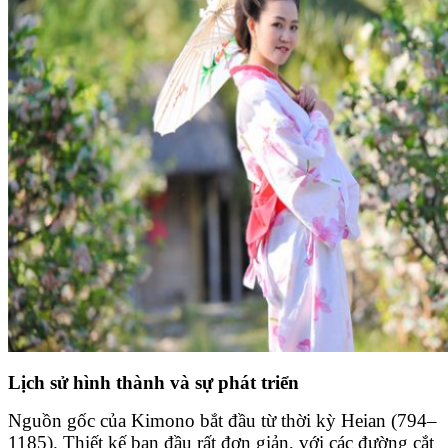
Lịch sử hình thành và sự phát triển
Nguồn gốc của Kimono bắt đầu từ thời kỳ Heian (794–
1185). Thiết kế ban đầu rất đơn giản, với các đường cắt