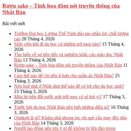
Rượu sake – Tinh hoa đậm nét truyền thống của
Nhật Bản
Bài viết mới
Trường Đại học Lương Thế Vinh đào tạo nhân lực chất lượng
cao
28 Tháng 4, 2026
Sinh viên khi đi du học có những trở ngại nào?
15 Tháng 4,
2026
Tìm hiểu về sự tiên tiến và nghiêm khắc cảu giáo dục Nhật
Bản
13 Tháng 4, 2026
Rượu sake – Tinh hoa đậm nét truyền thống của Nhật Bản
11
Tháng 4, 2026
Làm thế nào để chi tiêu ít hơn cho quần áo Nhật Bản?
25
Tháng 3, 2026
Nên huê nhà ở Nhật như thế nào để có lợi cho du học sinh?
23 Tháng 3, 2026
Mùa hè trên đất nước mặt trời mọc có gì thú vị?
17 Tháng 3,
2026
Trước khi du học Nhật Bản nên biết những điều gì?
16 Tháng
3, 2026
Omikuji là gì? Khám phá phong tục rút quẻ cầu may độc đáo
của Nhật Bản
14 Tháng 3, 2026
Người lao động nên lưu ý gì để không bị lừa đảo trong