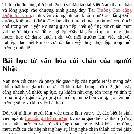
Tinh thần đó cũng được nhiều cơ sở đào tạo tại Việt Nam tham khảo
và lồng ghép vào chương trình giảng dạy. Tại
Trường Cao đẳng
Dược Sài Gòn
, sinh viên các ngành sức khỏe như Cao đẳng Điều
dưỡng không chỉ được đào tạo kiến thức chuyên môn mà còn được
chú trọng rèn luyện kỹ năng giao tiếp, thái độ ứng xử chuẩn mực
với người bệnh và đồng nghiệp. Đây là yếu tố quan trọng giúp
người học dễ dàng thích nghi với môi trường làm việc chuyên
nghiệp, đặc biệt khi có cơ hội làm việc hoặc học tập trong môi
trường quốc tế.
Bài học từ văn hóa cúi chào của người
Nhật
Văn hóa cúi chào và phép tắc giao tiếp của người Nhật mang đến
nhiều bài học giá trị cho xã hội hiện đại. Trong một thế giới ngày
càng nhanh và nhiều áp lực, sự khiêm nhường, tôn trọng và tinh tế
trong ứng xử giúp xây dựng các mối quan hệ bền vững, tạo nên môi
trường sống và làm việc hài hòa.
Đối với những người làm việc trong lĩnh vực y tế, đặc biệt là sinh
viên ngành
Cao đẳng Điều dưỡng
, kỹ năng giao tiếp và thái độ ứng
xử chuẩn mực có vai trò vô cùng quan trọng. Một lời chào đúng
mực, một cử chỉ nhẹ nhàng hay sự lắng nghe chân thành có thể giúp