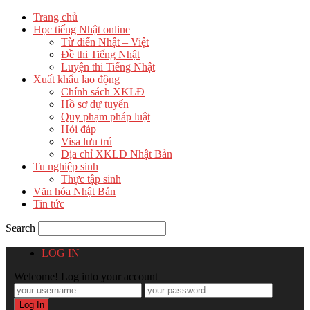
Trang chủ
Học tiếng Nhật online
Từ điển Nhật – Việt
Đề thi Tiếng Nhật
Luyện thi Tiếng Nhật
Xuất khẩu lao động
Chính sách XKLĐ
Hồ sơ dự tuyển
Quy phạm pháp luật
Hỏi đáp
Visa lưu trú
Địa chỉ XKLĐ Nhật Bản
Tu nghiệp sinh
Thực tập sinh
Văn hóa Nhật Bản
Tin tức
Search
LOG IN
Welcome! Log into your account