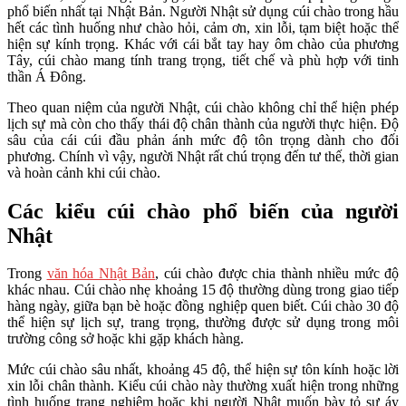
phổ biến nhất tại Nhật Bản. Người Nhật sử dụng cúi chào trong hầu
hết các tình huống như chào hỏi, cảm ơn, xin lỗi, tạm biệt hoặc thể
hiện sự kính trọng. Khác với cái bắt tay hay ôm chào của phương
Tây, cúi chào mang tính trang trọng, tiết chế và phù hợp với tinh
thần Á Đông.
Theo quan niệm của người Nhật, cúi chào không chỉ thể hiện phép
lịch sự mà còn cho thấy thái độ chân thành của người thực hiện. Độ
sâu của cái cúi đầu phản ánh mức độ tôn trọng dành cho đối
phương. Chính vì vậy, người Nhật rất chú trọng đến tư thế, thời gian
và hoàn cảnh khi cúi chào.
Các kiểu cúi chào phổ biến của người
Nhật
Trong
văn hóa Nhật Bản
, cúi chào được chia thành nhiều mức độ
khác nhau. Cúi chào nhẹ khoảng 15 độ thường dùng trong giao tiếp
hàng ngày, giữa bạn bè hoặc đồng nghiệp quen biết. Cúi chào 30 độ
thể hiện sự lịch sự, trang trọng, thường được sử dụng trong môi
trường công sở hoặc khi gặp khách hàng.
Mức cúi chào sâu nhất, khoảng 45 độ, thể hiện sự tôn kính hoặc lời
xin lỗi chân thành. Kiểu cúi chào này thường xuất hiện trong những
tình huống trang nghiêm hoặc khi người Nhật muốn bày tỏ sự áy