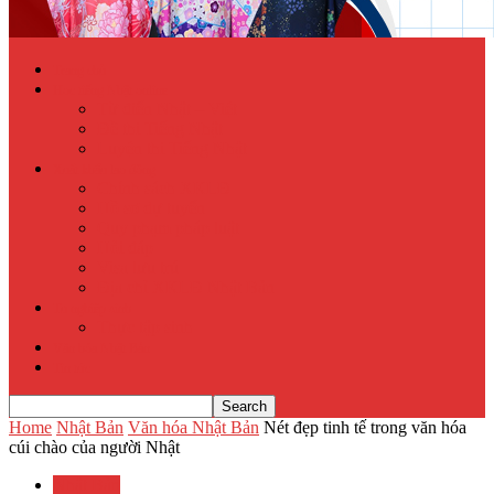
Trang chủ
Học tiếng Nhật online
Từ điển Nhật – Việt
Đề thi Tiếng Nhật
Luyện thi Tiếng Nhật
Xuất khẩu lao động
Chính sách XKLĐ
Hồ sơ dự tuyển
Quy phạm pháp luật
Hỏi đáp
Visa lưu trú
Địa chỉ XKLĐ Nhật Bản
Tu nghiệp sinh
Thực tập sinh
Văn hóa Nhật Bản
Tin tức
Home
Nhật Bản
Văn hóa Nhật Bản
Nét đẹp tinh tế trong văn hóa
cúi chào của người Nhật
Nhật Bản