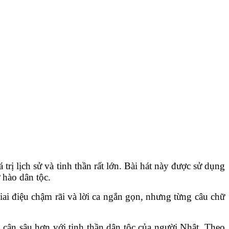
rị lịch sử và tinh thần rất lớn. Bài hát này được sử dụng
 hào dân tộc.
ai điệu chậm rãi và lời ca ngắn gọn, nhưng từng câu chữ
 cận sâu hơn với tinh thần dân tộc của người Nhật. Theo