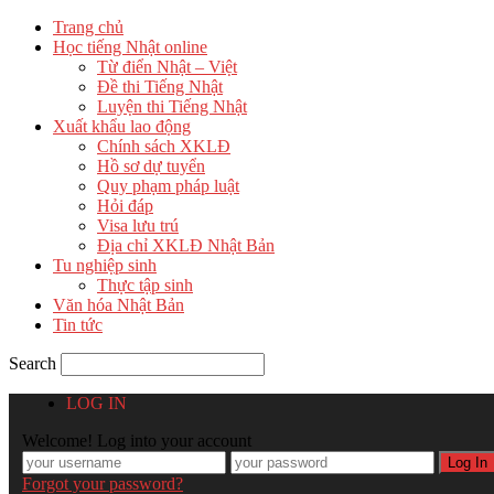
Trang chủ
Học tiếng Nhật online
Từ điển Nhật – Việt
Đề thi Tiếng Nhật
Luyện thi Tiếng Nhật
Xuất khẩu lao động
Chính sách XKLĐ
Hồ sơ dự tuyển
Quy phạm pháp luật
Hỏi đáp
Visa lưu trú
Địa chỉ XKLĐ Nhật Bản
Tu nghiệp sinh
Thực tập sinh
Văn hóa Nhật Bản
Tin tức
Search
LOG IN
Welcome! Log into your account
Forgot your password?