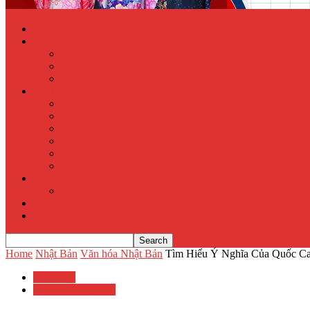
Trang chủ
Học tiếng Nhật online
Từ điển Nhật – Việt
Đề thi Tiếng Nhật
Luyện thi Tiếng Nhật
Xuất khẩu lao động
Chính sách XKLĐ
Hồ sơ dự tuyển
Quy phạm pháp luật
Hỏi đáp
Visa lưu trú
Địa chỉ XKLĐ Nhật Bản
Tu nghiệp sinh
Thực tập sinh
Văn hóa Nhật Bản
Tin tức
Home
Nhật Bản
Văn hóa Nhật Bản
Tìm Hiểu Ý Nghĩa Của Quốc Ca
Nhật Bản
Văn hóa Nhật Bản