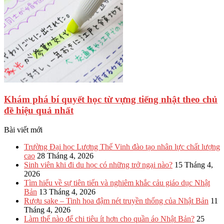
Khám phá bí quyết học từ vựng tiếng nhật theo chủ
đề hiệu quả nhất
Bài viết mới
Trường Đại học Lương Thế Vinh đào tạo nhân lực chất lượng
cao
28 Tháng 4, 2026
Sinh viên khi đi du học có những trở ngại nào?
15 Tháng 4,
2026
Tìm hiểu về sự tiên tiến và nghiêm khắc cảu giáo dục Nhật
Bản
13 Tháng 4, 2026
Rượu sake – Tinh hoa đậm nét truyền thống của Nhật Bản
11
Tháng 4, 2026
Làm thế nào để chi tiêu ít hơn cho quần áo Nhật Bản?
25