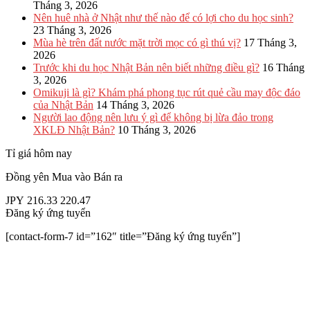
Tháng 3, 2026
Nên huê nhà ở Nhật như thế nào để có lợi cho du học sinh?
23 Tháng 3, 2026
Mùa hè trên đất nước mặt trời mọc có gì thú vị?
17 Tháng 3,
2026
Trước khi du học Nhật Bản nên biết những điều gì?
16 Tháng
3, 2026
Omikuji là gì? Khám phá phong tục rút quẻ cầu may độc đáo
của Nhật Bản
14 Tháng 3, 2026
Người lao động nên lưu ý gì để không bị lừa đảo trong
XKLĐ Nhật Bản?
10 Tháng 3, 2026
Tỉ giá hôm nay
Đồng yên
Mua vào
Bán ra
JPY
216.33
220.47
Đăng ký ứng tuyển
[contact-form-7 id=”162″ title=”Đăng ký ứng tuyển”]