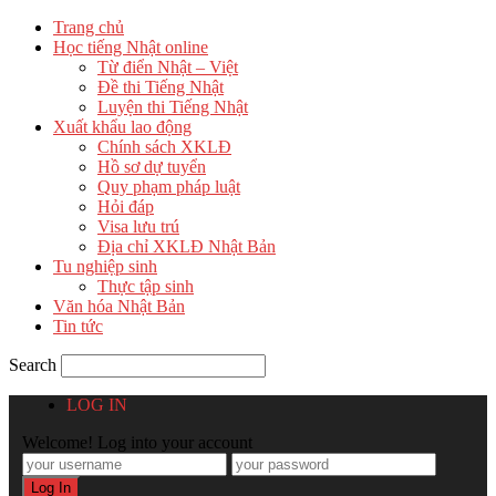
Trang chủ
Học tiếng Nhật online
Từ điển Nhật – Việt
Đề thi Tiếng Nhật
Luyện thi Tiếng Nhật
Xuất khẩu lao động
Chính sách XKLĐ
Hồ sơ dự tuyển
Quy phạm pháp luật
Hỏi đáp
Visa lưu trú
Địa chỉ XKLĐ Nhật Bản
Tu nghiệp sinh
Thực tập sinh
Văn hóa Nhật Bản
Tin tức
Search
LOG IN
Welcome! Log into your account