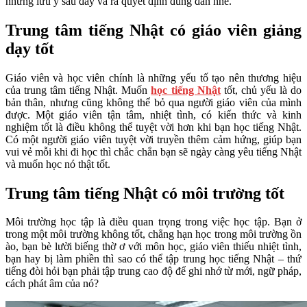
những lưu ý sau đây và ra quyết định đúng đắn nhé.
Trung tâm tiếng Nhật có giáo viên giảng
dạy tốt
Giáo viên và học viên chính là những yếu tố tạo nên thương hiệu
của trung tâm tiếng Nhật. Muốn
học tiếng Nhật
tốt, chủ yếu là do
bản thân, nhưng cũng không thể bỏ qua người giáo viên của mình
được. Một giáo viên tận tâm, nhiệt tình, có kiến thức và kinh
nghiệm tốt là điều không thể tuyệt vời hơn khi bạn học tiếng Nhật.
Có một người giáo viên tuyệt vời truyền thêm cảm hứng, giúp bạn
vui vẻ mỗi khi đi học thì chắc chắn bạn sẽ ngày càng yêu tiếng Nhật
và muốn học nó thật tốt.
Trung tâm tiếng Nhật có môi trường tốt
Môi trường học tập là điều quan trọng trong việc học tập. Bạn ở
trong một môi trường không tốt, chẳng hạn học trong môi trường ồn
ào, bạn bè lười biếng thờ ơ với môn học, giáo viên thiếu nhiệt tình,
bạn hay bị làm phiền thì sao có thể tập trung học tiếng Nhật – thứ
tiếng đòi hỏi bạn phải tập trung cao độ để ghi nhớ từ mới, ngữ pháp,
cách phát âm của nó?