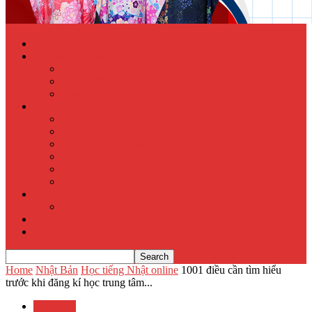
Trang chủ
Học tiếng Nhật online
Từ điển Nhật – Việt
Đề thi Tiếng Nhật
Luyện thi Tiếng Nhật
Xuất khẩu lao động
Chính sách XKLĐ
Hồ sơ dự tuyển
Quy phạm pháp luật
Hỏi đáp
Visa lưu trú
Địa chỉ XKLĐ Nhật Bản
Tu nghiệp sinh
Thực tập sinh
Văn hóa Nhật Bản
Tin tức
Home
Nhật Bản
Học tiếng Nhật online
1001 điều cần tìm hiểu
trước khi đăng kí học trung tâm...
Nhật Bản