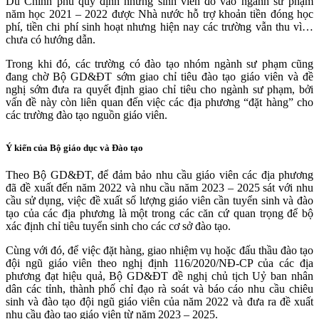
Dù Chính phủ quy định những sinh viên đỗ vào ngành sư phạm
năm học 2021 – 2022 được Nhà nước hỗ trợ khoản tiền đóng học
phí, tiền chi phí sinh hoạt nhưng hiện nay các trường vẫn thu vì…
chưa có hướng dẫn.
Trong khi đó, các trường có đào tạo nhóm ngành sư phạm cũng
đang chờ Bộ GD&ĐT sớm giao chỉ tiêu đào tạo giáo viên và đề
nghị sớm đưa ra quyết định giao chỉ tiêu cho ngành sư phạm, bởi
vấn đề này còn liên quan đến việc các địa phương “đặt hàng” cho
các trường đào tạo nguồn giáo viên.
Ý kiến của Bộ giáo dục và Đào tạo
Theo Bộ GD&ĐT, để đảm bảo nhu cầu giáo viên các địa phương
đã đề xuất đến năm 2022 và nhu cầu năm 2023 – 2025 sát với nhu
cầu sử dụng, việc đề xuất số lượng giáo viên cần tuyển sinh và đào
tạo của các địa phương là một trong các căn cứ quan trọng để bộ
xác định chỉ tiêu tuyển sinh cho các cơ sở đào tạo.
Cùng với đó, để việc đặt hàng, giao nhiệm vụ hoặc đấu thầu đào tạo
đội ngũ giáo viên theo nghị định 116/2020/NĐ-CP của các địa
phương đạt hiệu quả, Bộ GD&ĐT đề nghị chủ tịch Uỷ ban nhân
dân các tỉnh, thành phố chỉ đạo rà soát và báo cáo nhu cầu chiêu
sinh và đào tạo đội ngũ giáo viên của năm 2022 và đưa ra đề xuất
nhu cầu đào tạo giáo viên từ năm 2023 – 2025.