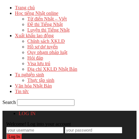
Trang chủ
Học tiếng Nhật online
Từ điển Nhật – Việt
Đề thi Tiếng Nhật
Luyện thi Tiếng Nhật
Xuất khẩu lao động
Chính sách XKLĐ
Hồ sơ dự tuyển
Quy phạm pháp luật
Hỏi đáp
Visa lưu trú
Địa chỉ XKLĐ Nhật Bản
Tu nghiệp sinh
Thực tập sinh
Văn hóa Nhật Bản
Tin tức
Search
LOG IN
Welcome! Log into your account