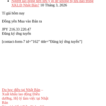
Người lao động nên lưu ý gì để không bị lừa đảo trong
XKLĐ Nhật Bản?
10 Tháng 3, 2026
Tỉ giá hôm nay
Đồng yên
Mua vào
Bán ra
JPY
216.33
220.47
Đăng ký ứng tuyển
[contact-form-7 id=”162″ title=”Đăng ký ứng tuyển”]
Du học điều tại Nhật Bản
–
Xuất khẩu lao động Điều
dưỡng, Hộ lý làm việc tại Nhật
Bản