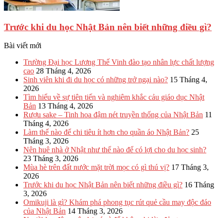
Trước khi du học Nhật Bản nên biết những điều gì?
Bài viết mới
Trường Đại học Lương Thế Vinh đào tạo nhân lực chất lượng
cao
28 Tháng 4, 2026
Sinh viên khi đi du học có những trở ngại nào?
15 Tháng 4,
2026
Tìm hiểu về sự tiên tiến và nghiêm khắc cảu giáo dục Nhật
Bản
13 Tháng 4, 2026
Rượu sake – Tinh hoa đậm nét truyền thống của Nhật Bản
11
Tháng 4, 2026
Làm thế nào để chi tiêu ít hơn cho quần áo Nhật Bản?
25
Tháng 3, 2026
Nên huê nhà ở Nhật như thế nào để có lợi cho du học sinh?
23 Tháng 3, 2026
Mùa hè trên đất nước mặt trời mọc có gì thú vị?
17 Tháng 3,
2026
Trước khi du học Nhật Bản nên biết những điều gì?
16 Tháng
3, 2026
Omikuji là gì? Khám phá phong tục rút quẻ cầu may độc đáo
của Nhật Bản
14 Tháng 3, 2026