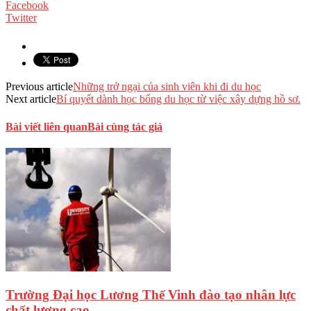
Facebook
Twitter
Previous article
Những trở ngại của sinh viên khi đi du học
Next article
Bí quyết dành học bổng du học từ việc xây dựng hồ sơ.
Bài viết liên quan
Bài cùng tác giả
Trường Đại học Lương Thế Vinh đào tạo nhân lực
chất lượng cao