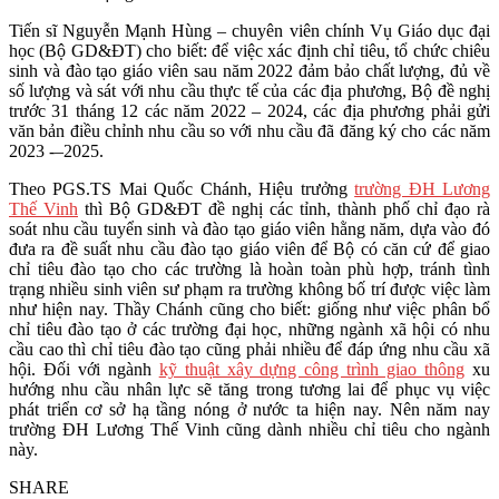
Tiến sĩ Nguyễn Mạnh Hùng – chuyên viên chính Vụ Giáo dục đại
học (Bộ GD&ĐT) cho biết: để việc xác định chỉ tiêu, tổ chức chiêu
sinh và đào tạo giáo viên sau năm 2022 đảm bảo chất lượng, đủ về
số lượng và sát với nhu cầu thực tế của các địa phương, Bộ đề nghị
trước 31 tháng 12 các năm 2022 – 2024, các địa phương phải gửi
văn bản điều chỉnh nhu cầu so với nhu cầu đã đăng ký cho các năm
2023 -–2025.
Theo PGS.TS Mai Quốc Chánh, Hiệu trưởng
trường ĐH Lương
Thế Vinh
thì Bộ GD&ĐT đề nghị các tỉnh, thành phố chỉ đạo rà
soát nhu cầu tuyển sinh và đào tạo giáo viên hằng năm, dựa vào đó
đưa ra đề suất nhu cầu đào tạo giáo viên để Bộ có căn cứ để giao
chỉ tiêu đào tạo cho các trường là hoàn toàn phù hợp, tránh tình
trạng nhiều sinh viên sư phạm ra trường không bố trí được việc làm
như hiện nay. Thầy Chánh cũng cho biết: giống như việc phân bổ
chỉ tiêu đào tạo ở các trường đại học, những ngành xã hội có nhu
cầu cao thì chỉ tiêu đào tạo cũng phải nhiều để đáp ứng nhu cầu xã
hội. Đối với ngành
kỹ thuật xây dựng công trình giao thông
xu
hướng nhu cầu nhân lực sẽ tăng trong tương lai để phục vụ việc
phát triển cơ sở hạ tầng nóng ở nước ta hiện nay. Nên năm nay
trường ĐH Lương Thế Vinh cũng dành nhiều chỉ tiêu cho ngành
này.
SHARE