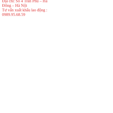
Địa chỉ: Số 4 Trần Phú – Hà
Đông – Hà Nội
Tư vấn xuất khẩu lao động :
0989.95.68.59