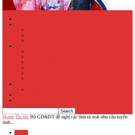
Trang chủ
Học tiếng Nhật online
Từ điển Nhật – Việt
Đề thi Tiếng Nhật
Luyện thi Tiếng Nhật
Xuất khẩu lao động
Chính sách XKLĐ
Hồ sơ dự tuyển
Quy phạm pháp luật
Hỏi đáp
Visa lưu trú
Địa chỉ XKLĐ Nhật Bản
Tu nghiệp sinh
Thực tập sinh
Văn hóa Nhật Bản
Tin tức
Home
Tin tức
Bộ GD&ĐT đề nghị các tỉnh rà soát nhu cầu tuyển
sinh...
Tin tức