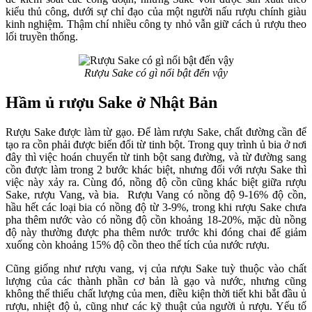
kiểu thủ công, dưới sự chỉ đạo của một người nấu rượu chính giàu
kinh nghiệm. Thậm chí nhiều công ty nhỏ vẫn giữ cách ủ rượu theo
lối truyền thống.
Rượu Sake có gì nổi bật đến vậy
Hầm ủ rượu Sake ở Nhật Bản
Rượu Sake được làm từ gạo. Để làm rượu Sake, chất đường cần để
tạo ra cồn phải được biến đổi từ tinh bột. Trong quy trình ủ bia ở nơi
đây thì việc hoán chuyển từ tinh bột sang đường, và từ đường sang
cồn được làm trong 2 bước khác biệt, nhưng đối với rượu Sake thì
việc này xảy ra. Cùng đó, nồng độ cồn cũng khác biệt giữa rượu
Sake, rượu Vang, và bia. Rượu Vang có nồng độ 9-16% độ cồn,
hầu hết các loại bia có nồng độ từ 3-9%, trong khi rượu Sake chưa
pha thêm nước vào có nồng độ cồn khoảng 18-20%, mặc dù nồng
độ này thường được pha thêm nước trước khi đóng chai để giảm
xuống còn khoảng 15% độ cồn theo thể tích của nước rượu.
Cũng giống như rượu vang, vị của rượu Sake tuỳ thuộc vào chất
lượng của các thành phần cơ bản là gạo và nước, nhưng cũng
không thể thiếu chất lượng của men, điều kiện thời tiết khi bắt đầu ủ
rượu, nhiệt độ ủ, cũng như các kỹ thuật của người ủ rượu. Yếu tố