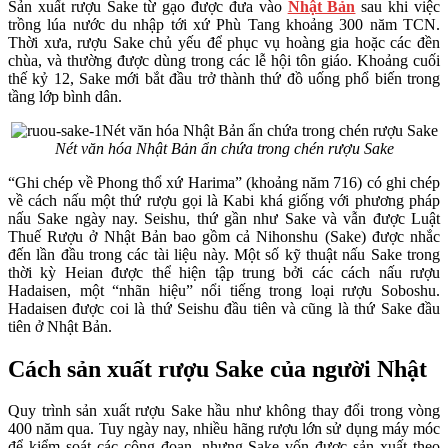
Sản xuất rượu Sake từ gạo được đưa vào
Nhật Bản
sau khi việc
trồng lúa nước du nhập tới xứ Phù Tang khoảng 300 năm TCN.
Thời xưa, rượu Sake chủ yếu để phục vụ hoàng gia hoặc các đền
chùa, và thường được dùng trong các lễ hội tôn giáo. Khoảng cuối
thế kỷ 12, Sake mới bắt đầu trở thành thứ đồ uống phổ biến trong
tầng lớp bình dân.
Nét văn hóa Nhật Bản ẩn chứa trong chén rượu Sake
“Ghi chép về Phong thổ xứ Harima” (khoảng năm 716) có ghi chép
về cách nấu một thứ rượu gọi là Kabi khá giống với phương pháp
nấu Sake ngày nay. Seishu, thứ gần như Sake và vẫn được Luật
Thuế Rượu ở Nhật Bản bao gồm cả Nihonshu (Sake) được nhắc
đến lần đầu trong các tài liệu này. Một số kỹ thuật nấu Sake trong
thời kỳ Heian được thể hiện tập trung bởi các cách nấu rượu
Hadaisen, một “nhãn hiệu” nổi tiếng trong loại rượu Soboshu.
Hadaisen được coi là thứ Seishu đầu tiên và cũng là thứ Sake đầu
tiên ở Nhật Bản.
Cách sản xuất rượu Sake của người Nhật
Quy trình sản xuất rượu Sake hầu như không thay đổi trong vòng
400 năm qua. Tuy ngày nay, nhiều hãng rượu lớn sử dụng máy móc
để kiểm soát các công đoạn, nhưng Sake vốn được sản xuất theo