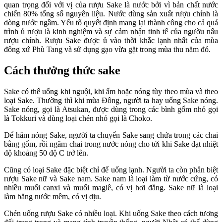
quan trọng đối với vị của rượu Sake là nước bởi vì bản chất nước
chiến 80% tổng số nguyên liệu. Nước dùng sản xuất rượu chính là
dòng nước ngầm. Yếu tố quyết định mang lại thành công cho cả quá
trình ủ rượu là kinh nghiệm và sự cảm nhận tinh tế của ngườu nấu
rượu chính. Rượu Sake được ủ vào thời khắc lạnh nhất của mùa
đông xứ Phù Tang và sử dụng gạo vừa gặt trong mùa thu năm đó.
Cách thưởng thức sake
Sake có thể uống khi nguội, khi ấm hoặc nóng tùy theo mùa và theo
loại Sake. Thường thì khi mùa Đông, người ta hay uống Sake nóng.
Sake nóng, gọi là Atsukan, được dùng trong các bình gốm nhỏ gọi
là Tokkuri và dùng loại chén nhỏ gọi là Choko.
Để hâm nóng Sake, người ta chuyển Sake sang chứa trong các chai
bằng gốm, rồi ngâm chai trong nước nóng cho tới khi Sake đạt nhiệt
độ khoảng 50 độ C trở lên.
Cũng có loại Sake đặc biệt chỉ để uống lạnh. Người ta còn phân biệt
rượu Sake nữ và Sake nam. Sake nam là loại làm từ nước cứng, có
nhiều muối canxi và muối magiê, có vị hơi đắng. Sake nữ là loại
làm bằng nước mềm, có vị dịu.
Chén uống rượu Sake có nhiều loại. Khi uống Sake theo cách tương