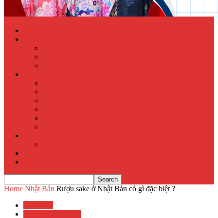
Trang chủ
Học tiếng Nhật online
Từ điển Nhật – Việt
Đề thi Tiếng Nhật
Luyện thi Tiếng Nhật
Xuất khẩu lao động
Chính sách XKLĐ
Hồ sơ dự tuyển
Quy phạm pháp luật
Hỏi đáp
Visa lưu trú
Địa chỉ XKLĐ Nhật Bản
Tu nghiệp sinh
Thực tập sinh
Văn hóa Nhật Bản
Tin tức
Home
Nhật Bản
Rượu sake ở Nhật Bản có gì đặc biệt ?
Nhật Bản
Văn hóa Nhật Bản