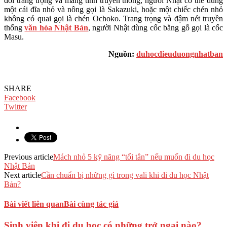
đối trang trọng và mang tính truyền thống, người Nhật có thể dùng
một cái đĩa nhỏ và nông gọi là Sakazuki, hoặc một chiếc chén nhỏ
không có quai gọi là chén Ochoko. Trang trọng và đậm nét truyền
thống
văn hóa Nhật Bản
, người Nhật dùng cốc bằng gỗ gọi là cốc
Masu.
Nguồn:
duhocdieuduongnhatban
SHARE
Facebook
Twitter
Previous article
Mách nhỏ 5 kỹ năng “tối tân” nếu muốn đi du học
Nhật Bản
Next article
Cần chuẩn bị những gì trong vali khi đi du học Nhật
Bản?
Bài viết liên quan
Bài cùng tác giả
Sinh viên khi đi du học có những trở ngại nào?