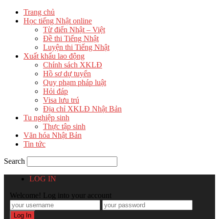
Trang chủ
Học tiếng Nhật online
Từ điển Nhật – Việt
Đề thi Tiếng Nhật
Luyện thi Tiếng Nhật
Xuất khẩu lao động
Chính sách XKLĐ
Hồ sơ dự tuyển
Quy phạm pháp luật
Hỏi đáp
Visa lưu trú
Địa chỉ XKLĐ Nhật Bản
Tu nghiệp sinh
Thực tập sinh
Văn hóa Nhật Bản
Tin tức
Search
LOG IN
Welcome! Log into your account