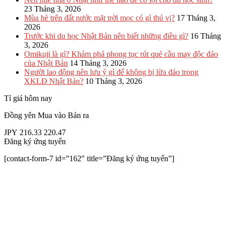
23 Tháng 3, 2026
Mùa hè trên đất nước mặt trời mọc có gì thú vị?
17 Tháng 3,
2026
Trước khi du học Nhật Bản nên biết những điều gì?
16 Tháng
3, 2026
Omikuji là gì? Khám phá phong tục rút quẻ cầu may độc đáo
của Nhật Bản
14 Tháng 3, 2026
Người lao động nên lưu ý gì để không bị lừa đảo trong
XKLĐ Nhật Bản?
10 Tháng 3, 2026
Tỉ giá hôm nay
Đồng yên
Mua vào
Bán ra
JPY
216.33
220.47
Đăng ký ứng tuyển
[contact-form-7 id=”162″ title=”Đăng ký ứng tuyển”]