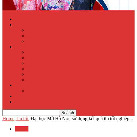
Trang chủ
Học tiếng Nhật online
Từ điển Nhật – Việt
Đề thi Tiếng Nhật
Luyện thi Tiếng Nhật
Xuất khẩu lao động
Chính sách XKLĐ
Hồ sơ dự tuyển
Quy phạm pháp luật
Hỏi đáp
Visa lưu trú
Địa chỉ XKLĐ Nhật Bản
Tu nghiệp sinh
Thực tập sinh
Văn hóa Nhật Bản
Tin tức
Home
Tin tức
Đại học Mở Hà Nội, sử dụng kết quả thi tốt nghiệp...
Tin tức