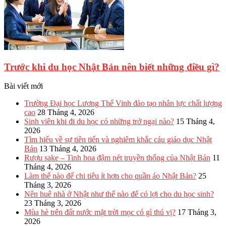
Trước khi du học Nhật Bản nên biết những điều gì?
Bài viết mới
Trường Đại học Lương Thế Vinh đào tạo nhân lực chất lượng
cao
28 Tháng 4, 2026
Sinh viên khi đi du học có những trở ngại nào?
15 Tháng 4,
2026
Tìm hiểu về sự tiên tiến và nghiêm khắc cảu giáo dục Nhật
Bản
13 Tháng 4, 2026
Rượu sake – Tinh hoa đậm nét truyền thống của Nhật Bản
11
Tháng 4, 2026
Làm thế nào để chi tiêu ít hơn cho quần áo Nhật Bản?
25
Tháng 3, 2026
Nên huê nhà ở Nhật như thế nào để có lợi cho du học sinh?
23 Tháng 3, 2026
Mùa hè trên đất nước mặt trời mọc có gì thú vị?
17 Tháng 3,
2026