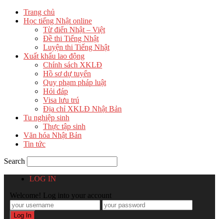
Trang chủ
Học tiếng Nhật online
Từ điển Nhật – Việt
Đề thi Tiếng Nhật
Luyện thi Tiếng Nhật
Xuất khẩu lao động
Chính sách XKLĐ
Hồ sơ dự tuyển
Quy phạm pháp luật
Hỏi đáp
Visa lưu trú
Địa chỉ XKLĐ Nhật Bản
Tu nghiệp sinh
Thực tập sinh
Văn hóa Nhật Bản
Tin tức
Search
LOG IN
Welcome! Log into your account