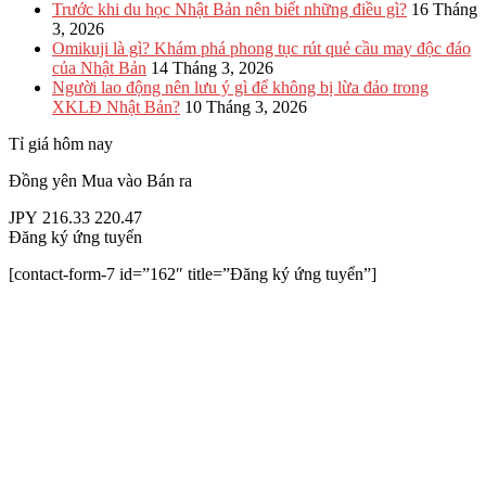
Trước khi du học Nhật Bản nên biết những điều gì?
16 Tháng
3, 2026
Omikuji là gì? Khám phá phong tục rút quẻ cầu may độc đáo
của Nhật Bản
14 Tháng 3, 2026
Người lao động nên lưu ý gì để không bị lừa đảo trong
XKLĐ Nhật Bản?
10 Tháng 3, 2026
Tỉ giá hôm nay
Đồng yên
Mua vào
Bán ra
JPY
216.33
220.47
Đăng ký ứng tuyển
[contact-form-7 id=”162″ title=”Đăng ký ứng tuyển”]