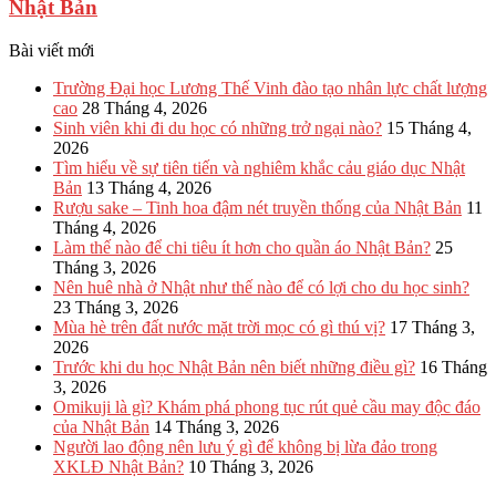
Nhật Bản
Bài viết mới
Trường Đại học Lương Thế Vinh đào tạo nhân lực chất lượng
cao
28 Tháng 4, 2026
Sinh viên khi đi du học có những trở ngại nào?
15 Tháng 4,
2026
Tìm hiểu về sự tiên tiến và nghiêm khắc cảu giáo dục Nhật
Bản
13 Tháng 4, 2026
Rượu sake – Tinh hoa đậm nét truyền thống của Nhật Bản
11
Tháng 4, 2026
Làm thế nào để chi tiêu ít hơn cho quần áo Nhật Bản?
25
Tháng 3, 2026
Nên huê nhà ở Nhật như thế nào để có lợi cho du học sinh?
23 Tháng 3, 2026
Mùa hè trên đất nước mặt trời mọc có gì thú vị?
17 Tháng 3,
2026
Trước khi du học Nhật Bản nên biết những điều gì?
16 Tháng
3, 2026
Omikuji là gì? Khám phá phong tục rút quẻ cầu may độc đáo
của Nhật Bản
14 Tháng 3, 2026
Người lao động nên lưu ý gì để không bị lừa đảo trong
XKLĐ Nhật Bản?
10 Tháng 3, 2026