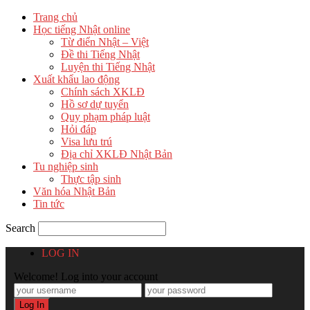
Trang chủ
Học tiếng Nhật online
Từ điển Nhật – Việt
Đề thi Tiếng Nhật
Luyện thi Tiếng Nhật
Xuất khẩu lao động
Chính sách XKLĐ
Hồ sơ dự tuyển
Quy phạm pháp luật
Hỏi đáp
Visa lưu trú
Địa chỉ XKLĐ Nhật Bản
Tu nghiệp sinh
Thực tập sinh
Văn hóa Nhật Bản
Tin tức
Search
LOG IN
Welcome! Log into your account