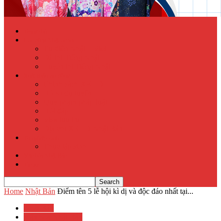
Trang chủ
Học tiếng Nhật online
Từ điển Nhật – Việt
Đề thi Tiếng Nhật
Luyện thi Tiếng Nhật
Xuất khẩu lao động
Chính sách XKLĐ
Hồ sơ dự tuyển
Quy phạm pháp luật
Hỏi đáp
Visa lưu trú
Địa chỉ XKLĐ Nhật Bản
Tu nghiệp sinh
Thực tập sinh
Văn hóa Nhật Bản
Tin tức
Home
Nhật Bản
Điểm tên 5 lễ hội kì dị và độc đáo nhất tại...
Nhật Bản
Văn hóa Nhật Bản