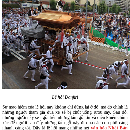
Lễ hội Danjiri
Sự mạo hiểm của lễ hội này không chỉ dừng lại ở đó, mà đó chính là
những người tham gia đua xe sẽ bị chút uống rượu say. Sau đó,
những người này sẽ ngồi trên những tấm gỗ lớn và điều khiển chính
xác để người sau đẩy những tấm gỗ này đi qua các con phố càng
nhanh càng tốt. Đây là lễ hội mang những nét
văn hóa Nhật Bản