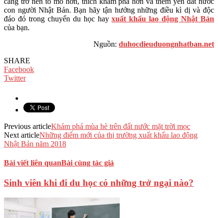
càng trở nên tò mò hơn, thích khám phá hơn và thêm yên đất nước
con người Nhật Bản. Bạn hãy tận hưởng những điều kì dị và độc
đáo đó trong chuyến du học hay
xuất khẩu lao động Nhật Bản
của bạn.
Nguồn:
duhocdieuduongnhatban.net
SHARE
Facebook
Twitter
Previous article
Khám phá mùa hè trên đất nước mặt trời mọc
Next article
Những điểm mới của thị trường xuất khẩu lao động
Nhật Bản năm 2018
Bài viết liên quan
Bài cùng tác giả
Sinh viên khi đi du học có những trở ngại nào?