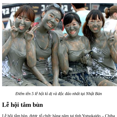
Điểm tên 5 lễ hội kì dị và độc đáo nhất tại Nhật Bản
Lễ hội tắm bùn
Lễ hội tắm bùn, được tổ chức hàng năm tại tỉnh Yotsukaido – Chiba