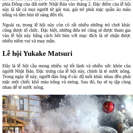
phía Đông của đất nước Nhật Bản vào tháng 2. Đặc điểm của lễ hội
này là tất cả mọi người từ gái trai, già trẻ phải mặc quần áo màu
trắng và tắm bùn từ sáng đến tối.
Ngoài ra, trong lễ hội này còn có rất nhiều những trò chơi khác
cũng được tổ chức. Đặc biệt, những đứa trẻ cũng sẽ được tham gia
vào lễ hội này bằng cách bôi bùn với mục đích là sẽ nhận được
nhiều niềm vui và may mắn.
Lễ hội Yukake Matsuri
Đây là lễ hội cầu mong nhiều sự tốt lành và nhiều sức khỏe của
người Nhật Bản. Đặc trưng của lễ hội này, chính là té nước nóng.
Trong ngày lễ này, người đàn ông ở các độ tuổi khác nhau đều phải
mặc một chiếc khố màu trắng và mỏng. Sau đó, họ sẽ tụ tập cùng
nhau để té nước nóng.