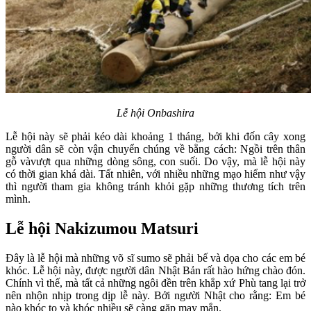
Lễ hội Onbashira
Lễ hội này sẽ phải kéo dài khoảng 1 tháng, bởi khi đốn cây xong
người dân sẽ còn vận chuyển chúng về bằng cách: Ngồi trên thân
gỗ vàvượt qua những dòng sông, con suối. Do vậy, mà lễ hội này
có thời gian khá dài. Tất nhiên, với nhiều những mạo hiểm như vậy
thì người tham gia không tránh khỏi gặp những thương tích trên
mình.
Lễ hội Nakizumou Matsuri
Đây là lễ hội mà những võ sĩ sumo sẽ phải bế và dọa cho các em bé
khóc. Lễ hội này, được người dân Nhật Bản rất hào hứng chào đón.
Chính vì thế, mà tất cả những ngôi đền trên khắp xứ Phù tang lại trở
nên nhộn nhịp trong dịp lễ này. Bởi người Nhật cho rằng: Em bé
nào khóc to và khóc nhiều sẽ càng gặp may mắn.