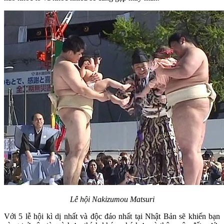
Lễ hội Nakizumou Matsuri
Với 5 lễ hội kì dị nhất và độc đáo nhất tại Nhật Bản sẽ khiến bạn