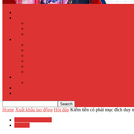
Trang chủ
Học tiếng Nhật online
Từ điển Nhật – Việt
Đề thi Tiếng Nhật
Luyện thi Tiếng Nhật
Xuất khẩu lao động
Chính sách XKLĐ
Hồ sơ dự tuyển
Quy phạm pháp luật
Hỏi đáp
Visa lưu trú
Địa chỉ XKLĐ Nhật Bản
Tu nghiệp sinh
Thực tập sinh
Văn hóa Nhật Bản
Tin tức
Home
Xuất khẩu lao động
Hỏi đáp
Kiếm tiền có phải mục đích duy nh
Xuất khẩu lao động
Hỏi đáp