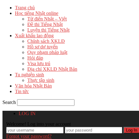
Trang chủ
Học tiếng Nhật online
Từ điển Nhật – Việt
Đề thi Tiếng Nhật
Luyện thi Tiếng Nhật
Xuất khẩu lao động
Chính sách XKLĐ
Hồ sơ dự tuyển
Quy phạm pháp luật
Hỏi đáp
Visa lưu trú
Địa chỉ XKLĐ Nhật Bản
Tu nghiệp sinh
Thực tập sinh
Văn hóa Nhật Bản
Tin tức
Search
LOG IN
Welcome! Log into your account
Forgot your password?