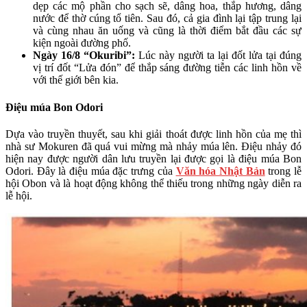
dẹp các mộ phần cho sạch sẽ, dâng hoa, thắp hương, dâng
nước để thờ cúng tổ tiên. Sau đó, cả gia đình lại tập trung lại
và cùng nhau ăn uống và cũng là thời điểm bắt đầu các sự
kiện ngoài đường phố.
Ngày 16/8 “Okuribi”:
Lúc này người ta lại đốt lửa tại đúng
vị trí đốt “Lửa đón” để thắp sáng đường tiễn các linh hồn về
với thế giới bên kia.
Điệu múa Bon Odori
Dựa vào truyền thuyết, sau khi giải thoát được linh hồn của mẹ thì
nhà sư Mokuren đã quá vui mừng mà nhảy múa lên. Điệu nhảy đó
hiện nay được người dân lưu truyền lại được gọi là điệu múa Bon
Odori. Đây là điệu múa đặc trưng của
Văn hóa Nhật Bản
trong lễ
hội Obon và là hoạt động không thể thiếu trong những ngày diễn ra
lễ hội.