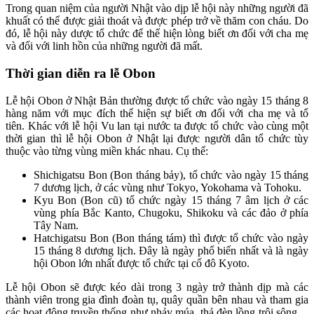
Trong quan niệm của người Nhật vào dịp lễ hội này những người đã
khuất có thể được giải thoát và được phép trở về thăm con cháu. Do
đó, lễ hội này dược tổ chức để thể hiện lòng biết ơn đối với cha mẹ
và đối với linh hồn của những người đã mất.
Thời gian diễn ra lễ Obon
Lễ hội Obon ở Nhật Bản thường được tổ chức vào ngày 15 tháng 8
hàng năm với mục đích thể hiện sự biết ơn đối với cha mẹ và tổ
tiên. Khác với lễ hội Vu lan tại nước ta được tổ chức vào cùng một
thời gian thì lễ hội Obon ở Nhật lại được người dân tổ chức tùy
thuộc vào từng vùng miền khác nhau. Cụ thể:
Shichigatsu Bon (Bon tháng bảy), tổ chức vào ngày 15 tháng
7 dương lịch, ở các vùng như Tokyo, Yokohama và Tohoku.
Kyu Bon (Bon cũ) tổ chức ngày 15 tháng 7 âm lịch ở các
vùng phía Bắc Kanto, Chugoku, Shikoku và các đảo ở phía
Tây Nam.
Hatchigatsu Bon (Bon tháng tám) thì được tổ chức vào ngày
15 tháng 8 dương lịch. Đây là ngày phổ biến nhất và là ngày
hội Obon lớn nhất được tổ chức tại cố đô Kyoto.
Lễ hội Obon sẽ được kéo dài trong 3 ngày trở thành dịp mà các
thành viên trong gia đình đoàn tụ, quây quần bên nhau và tham gia
các hoạt động truyền thống như nhảy múa, thả đèn lồng trôi sông…