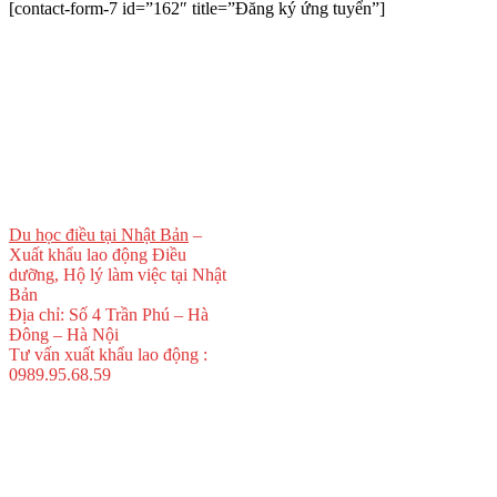
[contact-form-7 id=”162″ title=”Đăng ký ứng tuyển”]
Du học điều tại Nhật Bản
–
Xuất khẩu lao động Điều
dưỡng, Hộ lý làm việc tại Nhật
Bản
Địa chỉ: Số 4 Trần Phú – Hà
Đông – Hà Nội
Tư vấn xuất khẩu lao động :
0989.95.68.59