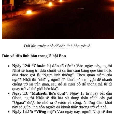
Đốt lửa trước nhà để đón linh hồn trở về
Đón và tiễn linh hồn trong lễ hội Bon
Ngày 12/8 “Chuẩn bị đón tổ tiên”:
Vào ngày này, người
Nhật sẽ trang trí dưa chuột và cà tím cắm bằng que tăm hoặc
đũa được gọi là “Ngựa linh thiêng”. Theo quan niệm của
người Nhật thì “những người đã khuất sẽ lên ngựa để nhanh
chóng trở lại trần gian, sau đó sẽ cưỡi bò để thong thả từ từ
quay trở về thế giới bên kia”.
Ngày 13: “Mukaebi (lửa đón)”:
Ngày 13 là ngày bắt đầu
Obon, người Nhật sẽ đốt lửa sử dụng thân cành cây gai
“Ogara” được bẻ nhỏ ra ở vườn và cổng. Những đám khói
này sẽ giúp linh hồn người đã khuất thấy đường trở về nhà.
Ngày 14,15: “Viếng mộ”:
Vào ngày này, người Nhật sẽ dọn