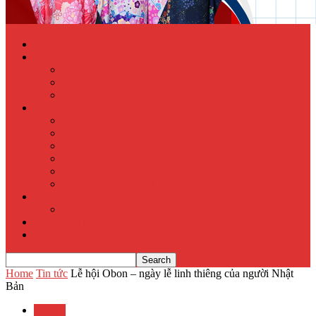
Trang chủ
Học tiếng Nhật online
Từ điển Nhật – Việt
Đề thi Tiếng Nhật
Luyện thi Tiếng Nhật
Xuất khẩu lao động
Chính sách XKLĐ
Hồ sơ dự tuyển
Quy phạm pháp luật
Hỏi đáp
Visa lưu trú
Địa chỉ XKLĐ Nhật Bản
Tu nghiệp sinh
Thực tập sinh
Văn hóa Nhật Bản
Tin tức
Home
Tin tức
Lễ hội Obon – ngày lễ linh thiêng của người Nhật
Bản
Tin tức