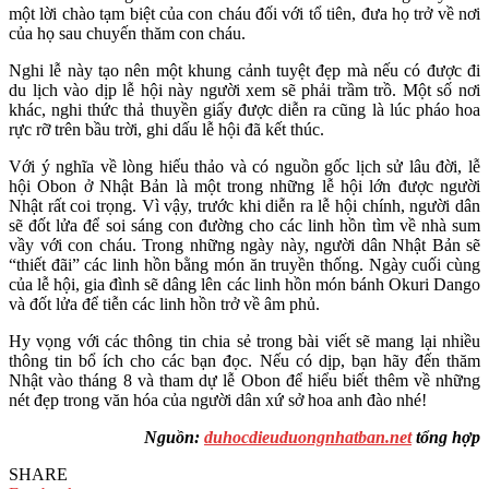
một lời chào tạm biệt của con cháu đối với tổ tiên, đưa họ trở về nơi
của họ sau chuyến thăm con cháu.
Nghi lễ này tạo nên một khung cảnh tuyệt đẹp mà nếu có được đi
du lịch vào dịp lễ hội này người xem sẽ phải trầm trồ. Một số nơi
khác, nghi thức thả thuyền giấy được diễn ra cũng là lúc pháo hoa
rực rỡ trên bầu trời, ghi dấu lễ hội đã kết thúc.
Với ý nghĩa về lòng hiếu thảo và có nguồn gốc lịch sử lâu đời, lễ
hội Obon ở Nhật Bản là một trong những lễ hội lớn được người
Nhật rất coi trọng. Vì vậy, trước khi diễn ra lễ hội chính, người dân
sẽ đốt lửa để soi sáng con đường cho các linh hồn tìm về nhà sum
vầy với con cháu. Trong những ngày này, người dân Nhật Bản sẽ
“thiết đãi” các linh hồn bằng món ăn truyền thống. Ngày cuối cùng
của lễ hội, gia đình sẽ dâng lên các linh hồn món bánh Okuri Dango
và đốt lửa để tiễn các linh hồn trở về âm phủ.
Hy vọng với các thông tin chia sẻ trong bài viết sẽ mang lại nhiều
thông tin bổ ích cho các bạn đọc. Nếu có dịp, bạn hãy đến thăm
Nhật vào tháng 8 và tham dự lễ Obon để hiểu biết thêm về những
nét đẹp trong văn hóa của người dân xứ sở hoa anh đào nhé!
Nguồn:
duhocdieuduongnhatban.net
tổng hợp
SHARE