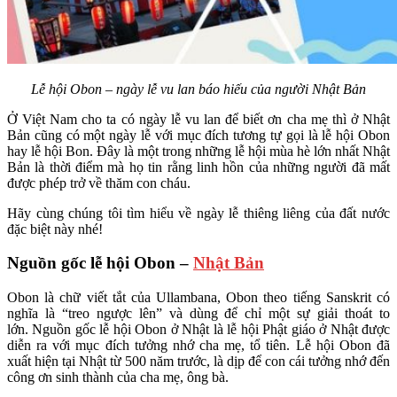
Lễ hội Obon – ngày lễ vu lan báo hiếu của người Nhật Bản
Ở Việt Nam cho ta có ngày lễ vu lan để biết ơn cha mẹ thì ở Nhật
Bản cũng có một ngày lễ với mục đích tương tự gọi là lễ hội Obon
hay lễ hội Bon. Đây là một trong những lễ hội mùa hè lớn nhất Nhật
Bản là thời điểm mà họ tin rằng linh hồn của những người đã mất
được phép trở về thăm con cháu.
Hãy cùng chúng tôi tìm hiểu về ngày lễ thiêng liêng của đất nước
đặc biệt này nhé!
Nguồn gốc lễ hội Obon –
Nhật Bản
Obon là chữ viết tắt của Ullambana, Obon theo tiếng Sanskrit có
nghĩa là “treo ngược lên” và dùng để chỉ một sự giải thoát to
lớn. Nguồn gốc lễ hội Obon ở Nhật là lễ hội Phật giáo ở Nhật được
diễn ra với mục đích tưởng nhớ cha mẹ, tổ tiên. Lễ hội Obon đã
xuất hiện tại Nhật từ 500 năm trước, là dịp để con cái tưởng nhớ đến
công ơn sinh thành của cha mẹ, ông bà.