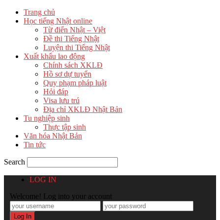
Trang chủ
Học tiếng Nhật online
Từ điển Nhật – Việt
Đề thi Tiếng Nhật
Luyện thi Tiếng Nhật
Xuất khẩu lao động
Chính sách XKLĐ
Hồ sơ dự tuyển
Quy phạm pháp luật
Hỏi đáp
Visa lưu trú
Địa chỉ XKLĐ Nhật Bản
Tu nghiệp sinh
Thực tập sinh
Văn hóa Nhật Bản
Tin tức
Search
LOG IN
Welcome! Log into your account