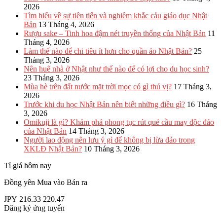
2026
Tìm hiểu về sự tiên tiến và nghiêm khắc cảu giáo dục Nhật
Bản
13 Tháng 4, 2026
Rượu sake – Tinh hoa đậm nét truyền thống của Nhật Bản
11
Tháng 4, 2026
Làm thế nào để chi tiêu ít hơn cho quần áo Nhật Bản?
25
Tháng 3, 2026
Nên huê nhà ở Nhật như thế nào để có lợi cho du học sinh?
23 Tháng 3, 2026
Mùa hè trên đất nước mặt trời mọc có gì thú vị?
17 Tháng 3,
2026
Trước khi du học Nhật Bản nên biết những điều gì?
16 Tháng
3, 2026
Omikuji là gì? Khám phá phong tục rút quẻ cầu may độc đáo
của Nhật Bản
14 Tháng 3, 2026
Người lao động nên lưu ý gì để không bị lừa đảo trong
XKLĐ Nhật Bản?
10 Tháng 3, 2026
Tỉ giá hôm nay
Đồng yên
Mua vào
Bán ra
JPY
216.33
220.47
Đăng ký ứng tuyển