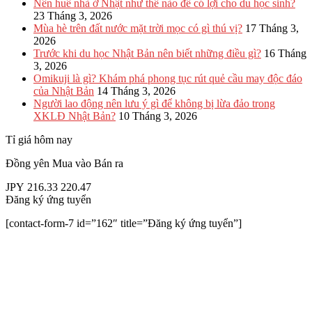
Nên huê nhà ở Nhật như thế nào để có lợi cho du học sinh?
23 Tháng 3, 2026
Mùa hè trên đất nước mặt trời mọc có gì thú vị?
17 Tháng 3,
2026
Trước khi du học Nhật Bản nên biết những điều gì?
16 Tháng
3, 2026
Omikuji là gì? Khám phá phong tục rút quẻ cầu may độc đáo
của Nhật Bản
14 Tháng 3, 2026
Người lao động nên lưu ý gì để không bị lừa đảo trong
XKLĐ Nhật Bản?
10 Tháng 3, 2026
Tỉ giá hôm nay
Đồng yên
Mua vào
Bán ra
JPY
216.33
220.47
Đăng ký ứng tuyển
[contact-form-7 id=”162″ title=”Đăng ký ứng tuyển”]