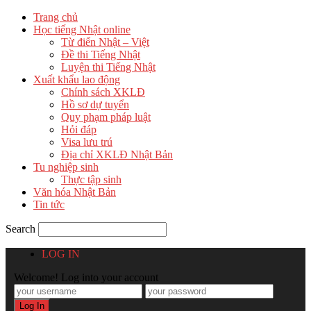
Trang chủ
Học tiếng Nhật online
Từ điển Nhật – Việt
Đề thi Tiếng Nhật
Luyện thi Tiếng Nhật
Xuất khẩu lao động
Chính sách XKLĐ
Hồ sơ dự tuyển
Quy phạm pháp luật
Hỏi đáp
Visa lưu trú
Địa chỉ XKLĐ Nhật Bản
Tu nghiệp sinh
Thực tập sinh
Văn hóa Nhật Bản
Tin tức
Search
LOG IN
Welcome! Log into your account