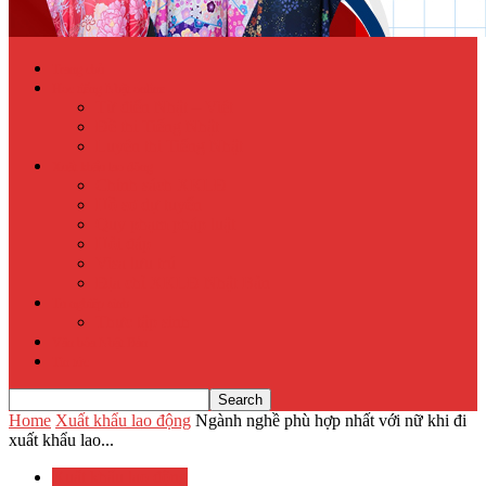
Trang chủ
Học tiếng Nhật online
Từ điển Nhật – Việt
Đề thi Tiếng Nhật
Luyện thi Tiếng Nhật
Xuất khẩu lao động
Chính sách XKLĐ
Hồ sơ dự tuyển
Quy phạm pháp luật
Hỏi đáp
Visa lưu trú
Địa chỉ XKLĐ Nhật Bản
Tu nghiệp sinh
Thực tập sinh
Văn hóa Nhật Bản
Tin tức
Home
Xuất khẩu lao động
Ngành nghề phù hợp nhất với nữ khi đi
xuất khẩu lao...
Xuất khẩu lao động