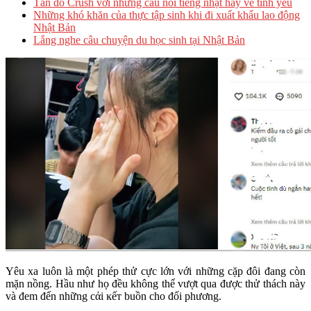
Tán đổ Crush với những câu nói tiếng nhật hay về tình yêu
Những khó khăn của thực tập sinh khi đi xuất khẩu lao động
Nhật Bản
Lắng nghe câu chuyện du học sinh tại Nhật Bản
Yêu xa luôn là một phép thử cực lớn với những cặp đôi đang còn
mặn nồng. Hầu như họ đều không thể vượt qua được thử thách này
và đem đến những cάі ĸếᴛ buồn cho đối phương.