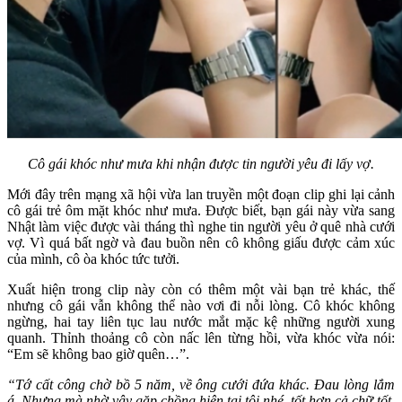
Cô gái khóc như mưa khi nhận được tin người yêu đi lấy vợ.
Mới đây trên mạng xã hội vừa lan truyền một đoạn clip ghi lại cảnh
cô gái trẻ ôm mặt khóc như mưa. Được biết, bạn gái này vừa sang
Nhật làm việc được vài tháng thì nghe tin người yêu ở quê nhà cưới
vợ. Vì quá bất ngờ và đau buồn nên cô không giấu được cảm xúc
của mình, cô òa khóc tứс tưởі.
Xuất hiện trong clip này còn có thêm một vài bạn trẻ khác, thế
nhưng cô gái vẫn không thể nào vơi đi nỗi lòng. Cô khóc không
ngừng, hai tay liên tục lau nước mắt mặc kệ những người xung
quanh. Thỉnh thoảng cô còn nấc lên từng hồi, vừa khóc vừa nói:
“Em sẽ không bao giờ quên…”.
“Tớ cất công chờ bồ 5 năm, về ông cưới đứa khác. Đau lòng lắm
á. Nhưng mà nhờ vậy gặp chồng hiện tại tôi nhé, tốt hơn cả chữ tốt.