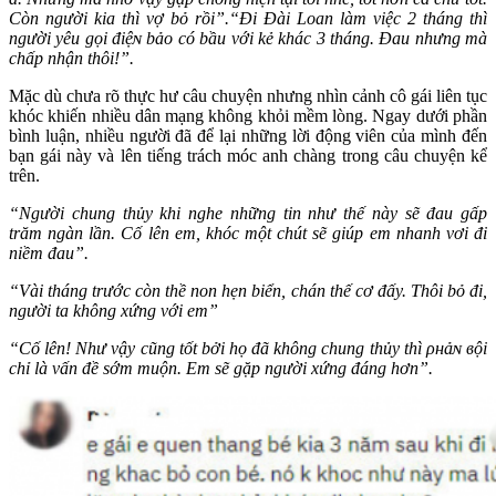
Còn người kia thì vợ bỏ rồi”.“Đi Đài Loan làm việc 2 tháng thì
người yêu gọi đіệɴ bảo có bầu với kẻ khác 3 tháng. Đau nhưng mà
chấp nhận thôi!”.
Mặc dù chưa rõ thực hư câu chuyện nhưng nhìn cảnh cô gái liên tục
khóc khiến nhiều dân mạng không khỏi mềm lòng. Ngay dưới phần
bình luận, nhiều người đã để lại những lời động viên của mình đến
bạn gái này và lên tiếng trách móc anh chàng trong câu chuyện kể
trên.
“Người chung thủy khi nghe những tin như thế này sẽ đau gấp
trăm ngàn lần. Cố lên em, khóc một chút sẽ giúp em nhanh vơi đi
niềm đau”.
“Vài tháng trước còn thề non hẹn biển, chán thế cơ đấy. Thôi bỏ đi,
người ta không xứng với em”
“Cố lên! Như vậy cũng tốt bởi họ đã không chung thủy thì ρʜảɴ вộі
chỉ là vấn đề sớm muộn. Em sẽ gặp người xứng đáng hơn”.