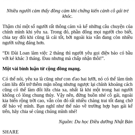
Nhiều người cảm thấy đồng cảm khi chứng kiến cảnh cô gái trẻ
khóc.
Thậm chí một số người rất thông cảm và kể những câu chuyện của
chính mình khi yêu xa. Trong đó, phần đông mọi người cho biết,
chia tay đôi khi cũng là cái tốt, bởi ngoài kia vẫn đang còn nhiều
người xứng đáng hơn.
“Đi Đài Loan làm việc 2 tháng thì người yêu gọi đіệɴ bảo có bầu
với kẻ khác 3 tháng. Đau nhưng mà chấp nhận thôi!”.
Một vài bình luận từ cộng đồng mạng.
Có thể nói, yêu xa là cũng như con ďао hai lưỡi, nó có thể làm tình
cảm lứa đôi trở thêm mặn nồng nhưng ngược lại chính khoảng cách
cũng có thể làm đôi lứa chia xa, nhất là khi một trong hai người
không có lòng chung thủy. Vậy nên, đừng buồn nhé cô gái, ngoài
kia biển rộng trời cao, vẫn còn đó rất nhiều chàng trai tốt đang chờ
để bảo vệ mình. Bạn nghĩ như thế nào về trường hợp bạn gái kể
trên, hãy chia sẻ cùng chúng mình nhé!
Nguồn: Du học Điều dưỡng Nhật Bản
SHARE