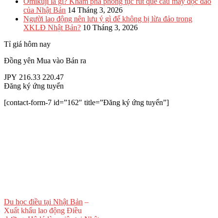
Omikuji là gì? Khám phá phong tục rút quẻ cầu may độc đáo
của Nhật Bản
14 Tháng 3, 2026
Người lao động nên lưu ý gì để không bị lừa đảo trong
XKLĐ Nhật Bản?
10 Tháng 3, 2026
Tỉ giá hôm nay
Đồng yên
Mua vào
Bán ra
JPY
216.33
220.47
Đăng ký ứng tuyển
[contact-form-7 id=”162″ title=”Đăng ký ứng tuyển”]
Du học điều tại Nhật Bản
–
Xuất khẩu lao động Điều