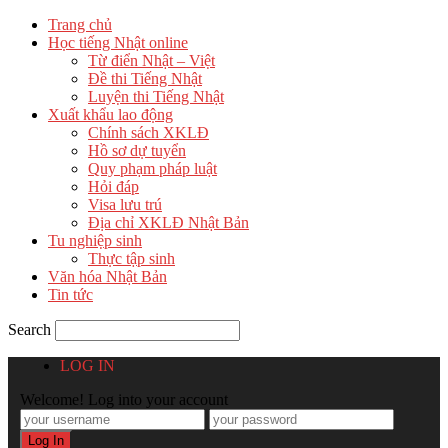
Trang chủ
Học tiếng Nhật online
Từ điển Nhật – Việt
Đề thi Tiếng Nhật
Luyện thi Tiếng Nhật
Xuất khẩu lao động
Chính sách XKLĐ
Hồ sơ dự tuyển
Quy phạm pháp luật
Hỏi đáp
Visa lưu trú
Địa chỉ XKLĐ Nhật Bản
Tu nghiệp sinh
Thực tập sinh
Văn hóa Nhật Bản
Tin tức
Search
LOG IN
Welcome! Log into your account