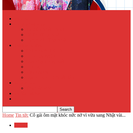
Trang chủ
Học tiếng Nhật online
Từ điển Nhật – Việt
Đề thi Tiếng Nhật
Luyện thi Tiếng Nhật
Xuất khẩu lao động
Chính sách XKLĐ
Hồ sơ dự tuyển
Quy phạm pháp luật
Hỏi đáp
Visa lưu trú
Địa chỉ XKLĐ Nhật Bản
Tu nghiệp sinh
Thực tập sinh
Văn hóa Nhật Bản
Tin tức
Home
Tin tức
Cô gái ôm mặt khóc nức nở vì vừa sang Nhật vài...
Tin tức