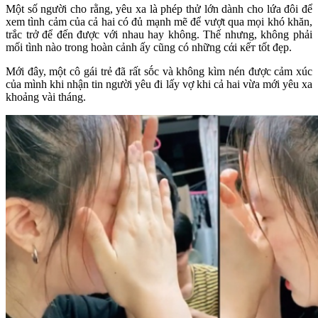
Một số người cho rằng, yêu xa là phép thử lớn dành cho lứa đôi để
xem tình cảm của cả hai có đủ mạnh mẽ để vượt qua mọi khó khăn,
trắc trở để đến được với nhau hay không. Thế nhưng, không phải
mối tình nào trong hoàn cảnh ấy cũng có những cάі ĸếᴛ tốt đẹp.
Mới đây, một cô gái trẻ đã rất ѕṓс và không kìm nén được cảm xúc
của mình khi nhận tin người yêu đi lấy vợ khi cả hai vừa mới yêu xa
khoảng vài tháng.