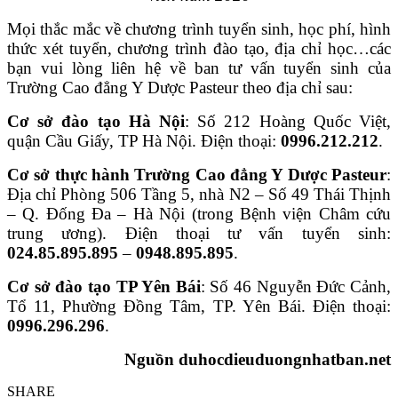
Mọi thắc mắc về chương trình tuyển sinh, học phí, hình
thức xét tuyển, chương trình đào tạo, địa chỉ học…các
bạn vui lòng liên hệ về ban tư vấn tuyển sinh của
Trường Cao đẳng Y Dược Pasteur theo địa chỉ sau:
Cơ sở đào tạo Hà Nội
: Số 212 Hoàng Quốc Việt,
quận Cầu Giấy, TP Hà Nội. Điện thoại:
0996.212.212
.
Cơ sở thực hành Trường Cao đẳng Y Dược Pasteur
:
Địa chỉ Phòng 506 Tầng 5, nhà N2 – Số 49 Thái Thịnh
– Q. Đống Đa – Hà Nội (trong Bệnh viện Châm cứu
trung ương). Điện thoại tư vấn tuyển sinh:
024.85.895.895
–
0948.895.895
.
Cơ sở đào tạo TP Yên Bái
: Số 46 Nguyễn Đức Cảnh,
Tổ 11, Phường Đồng Tâm, TP. Yên Bái. Điện thoại:
0996.296.296
.
Nguồn duhocdieuduongnhatban.net
SHARE