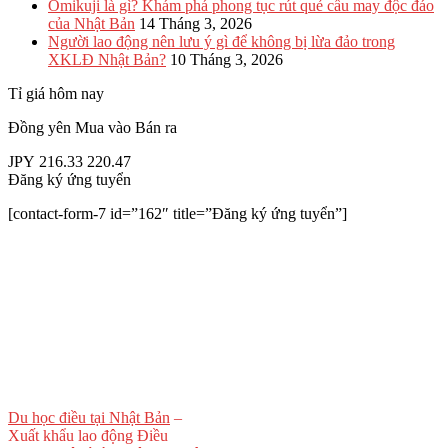
Omikuji là gì? Khám phá phong tục rút quẻ cầu may độc đáo
của Nhật Bản
14 Tháng 3, 2026
Người lao động nên lưu ý gì để không bị lừa đảo trong
XKLĐ Nhật Bản?
10 Tháng 3, 2026
Tỉ giá hôm nay
Đồng yên
Mua vào
Bán ra
JPY
216.33
220.47
Đăng ký ứng tuyển
[contact-form-7 id=”162″ title=”Đăng ký ứng tuyển”]
Du học điều tại Nhật Bản
–
Xuất khẩu lao động Điều