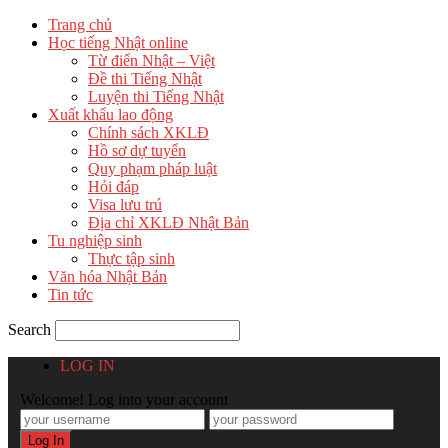
Trang chủ
Học tiếng Nhật online
Từ điển Nhật – Việt
Đề thi Tiếng Nhật
Luyện thi Tiếng Nhật
Xuất khẩu lao động
Chính sách XKLĐ
Hồ sơ dự tuyển
Quy phạm pháp luật
Hỏi đáp
Visa lưu trú
Địa chỉ XKLĐ Nhật Bản
Tu nghiệp sinh
Thực tập sinh
Văn hóa Nhật Bản
Tin tức
Search
LOG IN
Welcome! Log into your account