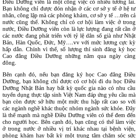
Điều Dưỡng viên là một công việc có nhiều tương lai.
Bạn không chỉ được đón nhận ở các cơ sở y tế ở hệ tư
nhân, công lập mà các phòng khám, cơ sở y tế …trên cả
nước cũng thế. Không chỉ có cơ hội làm việc ở trong
nước, Điều Dưỡng viên còn là lực lượng đang rất cần ở
các nước đang phát triển với tỷ lệ dân số già như Nhật
Bản, Hàn Quốc, Đức, Mỹ….vv với mức lương cực kỳ
hấp dẫn. Chính vì thế, số lượng thí sinh đăng ký học
Cao đẳng Điều Dưỡng những năm qua ngày càng
đông.
Bên cạnh đó, nếu bạn đăng ký học Cao đẳng Điều
Dưỡng, bạn không chỉ được có cơ hội đi du học Điều
Dưỡng Nhật Bản hay bất kỳ quốc gia nào có nhu cầu
tuyển dụng thực tập sinh Việt Nam đáp ứng yêu cầu mà
bạn còn được sở hữu một mức thu hập rất cao so với
các ngành nghề khác thuộc nhóm ngành sức khỏe. Đây
là thế mạnh mà nghề Điều Dưỡng viên có thể đem đến
cho người học. Bên cạnh đó, bạn cũng có thể làm việc
ở trong nước ở nhiều vị trí khác nhau tại bệnh viện,
phòng khám hay bất kỳ một trung tâm chăm sóc sức