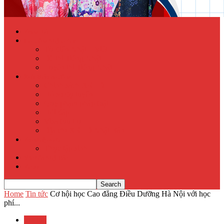
Trang chủ
Học tiếng Nhật online
Từ điển Nhật – Việt
Đề thi Tiếng Nhật
Luyện thi Tiếng Nhật
Xuất khẩu lao động
Chính sách XKLĐ
Hồ sơ dự tuyển
Quy phạm pháp luật
Hỏi đáp
Visa lưu trú
Địa chỉ XKLĐ Nhật Bản
Tu nghiệp sinh
Thực tập sinh
Văn hóa Nhật Bản
Tin tức
Home
Tin tức
Cơ hội học Cao đẳng Điều Dưỡng Hà Nội với học
phí...
Tin tức