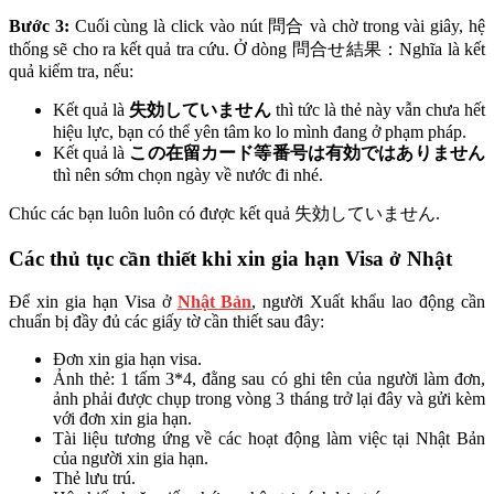
Bước 3:
Cuối cùng là click vào nút 問合 và chờ trong vài giây, hệ
thống sẽ cho ra kết quả tra cứu. Ở dòng 問合せ結果：Nghĩa là kết
quả kiểm tra, nếu:
Kết quả là
失効していません
thì tức là thẻ này vẫn chưa hết
hiệu lực, bạn có thể yên tâm ko lo mình đang ở phạm pháp.
Kết quả là
この在留カード等番号は有効ではありません
thì nên sớm chọn ngày về nước đi nhé.
Chúc các bạn luôn luôn có được kết quả 失効していません.
Các thủ tục cần thiết khi xin gia hạn Visa ở Nhật
Để xin gia hạn Visa ở
Nhật Bản
, người Xuất khẩu lao động cần
chuẩn bị đầy đủ các giấy tờ cần thiết sau đây:
Đơn xin gia hạn visa.
Ảnh thẻ: 1 tấm 3*4, đằng sau có ghi tên của người làm đơn,
ảnh phải được chụp trong vòng 3 tháng trở lại đây và gửi kèm
với đơn xin gia hạn.
Tài liệu tương ứng về các hoạt động làm việc tại Nhật Bản
của người xin gia hạn.
Thẻ lưu trú.