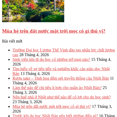
Mùa hè trên đất nước mặt trời mọc có gì thú vị?
Bài viết mới
Trường Đại học Lương Thế Vinh đào tạo nhân lực chất lượng
cao
28 Tháng 4, 2026
Sinh viên khi đi du học có những trở ngại nào?
15 Tháng 4,
2026
Tìm hiểu về sự tiên tiến và nghiêm khắc cảu giáo dục Nhật
Bản
13 Tháng 4, 2026
Rượu sake – Tinh hoa đậm nét truyền thống của Nhật Bản
11
Tháng 4, 2026
Làm thế nào để chi tiêu ít hơn cho quần áo Nhật Bản?
25
Tháng 3, 2026
Nên huê nhà ở Nhật như thế nào để có lợi cho du học sinh?
23 Tháng 3, 2026
Mùa hè trên đất nước mặt trời mọc có gì thú vị?
17 Tháng 3,
2026
Trước khi du học Nhật Bản nên biết những điều gì?
16 Tháng