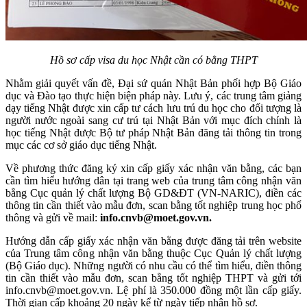
Hồ sơ cấp visa du học Nhật cần có bằng THPT
Nhằm giải quyết vấn đề, Đại sứ quán Nhật Bản phối hợp Bộ Giáo
dục và Đào tạo thực hiện biện pháp này. Lưu ý, các trung tâm giảng
dạy tiếng Nhật được xin cấp tư cách lưu trú du học cho đối tượng là
người nước ngoài sang cư trú tại Nhật Bản với mục đích chính là
học tiếng Nhật được Bộ tư pháp Nhật Bản đăng tải thông tin trong
mục các cơ sở giáo dục tiếng Nhật.
Về phương thức đăng ký xin cấp giấy xác nhận văn bằng, các bạn
cần tìm hiểu hướng dân tại trang web của trung tâm công nhận văn
bằng Cục quản lý chất lượng Bộ GD&ĐT (VN-NARIC), điền các
thông tin cần thiết vào mẫu đơn, scan bằng tốt nghiệp trung học phổ
thông và gửi về mail:
info.cnvb@moet.gov.vn.
Hướng dẫn cấp giấy xác nhận văn bằng được đăng tải trên website
của Trung tâm công nhận văn bằng thuộc Cục Quản lý chất lượng
(Bộ Giáo dục). Những người có nhu cầu có thể tìm hiểu, điền thông
tin cần thiết vào mẫu đơn, scan bằng tốt nghiệp THPT và gửi tới
info.cnvb@moet.gov.vn. Lệ phí là 350.000 đồng một lần cấp giấy.
Thời gian cấp khoảng 20 ngày kể từ ngày tiếp nhận hồ sơ.