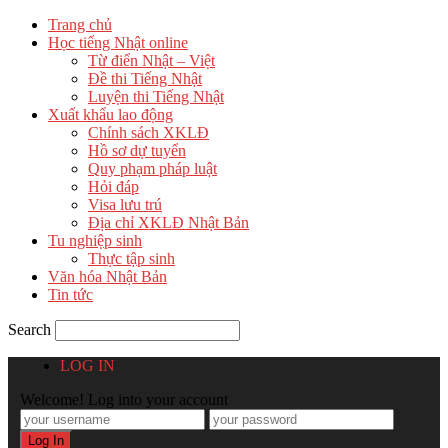
Trang chủ
Học tiếng Nhật online
Từ điển Nhật – Việt
Đề thi Tiếng Nhật
Luyện thi Tiếng Nhật
Xuất khẩu lao động
Chính sách XKLĐ
Hồ sơ dự tuyển
Quy phạm pháp luật
Hỏi đáp
Visa lưu trú
Địa chỉ XKLĐ Nhật Bản
Tu nghiệp sinh
Thực tập sinh
Văn hóa Nhật Bản
Tin tức
Search
LOG IN
Welcome! Log into your account