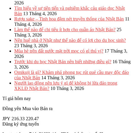
2026
Tìm hiểu về sự tiên tiến và nghiêm khắc cảu giáo dục Nhật
Bản
13 Tháng 4, 2026
Rượu sake – Tinh hoa đậm nét truyền thống của Nhật Bản
11
Tháng 4, 2026
Làm thế nào để chi tiêu ít hơn cho quần áo Nhật Bản?
25
Tháng 3, 2026
Nên huê nhà ở Nhật như thế nào để có lợi cho du học sinh?
23 Tháng 3, 2026
Mùa hè trên đất nước mặt trời mọc có gì thú vị?
17 Tháng 3,
2026
Trước khi du học Nhật Bản nên biết những điều gì?
16 Tháng
3, 2026
Omikuji là gì? Khám phá phong tục rút quẻ cầu may độc đáo
của Nhật Bản
14 Tháng 3, 2026
Người lao động nên lưu ý gì để không bị lừa đảo trong
XKLĐ Nhật Bản?
10 Tháng 3, 2026
Tỉ giá hôm nay
Đồng yên
Mua vào
Bán ra
JPY
216.33
220.47
Đăng ký ứng tuyển