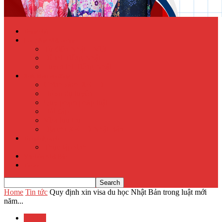
Trang chủ
Học tiếng Nhật online
Từ điển Nhật – Việt
Đề thi Tiếng Nhật
Luyện thi Tiếng Nhật
Xuất khẩu lao động
Chính sách XKLĐ
Hồ sơ dự tuyển
Quy phạm pháp luật
Hỏi đáp
Visa lưu trú
Địa chỉ XKLĐ Nhật Bản
Tu nghiệp sinh
Thực tập sinh
Văn hóa Nhật Bản
Tin tức
Home
Tin tức
Quy định xin visa du học Nhật Bản trong luật mới
năm...
Tin tức