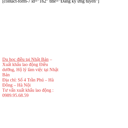
[contact-form-7 id=”162″ title=”Đăng ký ứng tuyển”]
Du học điều tại Nhật Bản
–
Xuất khẩu lao động Điều
dưỡng, Hộ lý làm việc tại Nhật
Bản
Địa chỉ: Số 4 Trần Phú – Hà
Đông – Hà Nội
Tư vấn xuất khẩu lao động :
0989.95.68.59