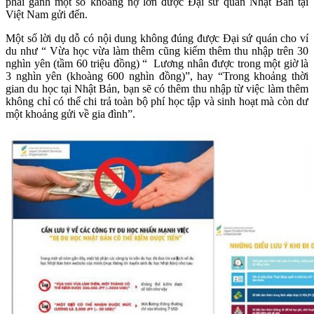
phải gánh một số khoảng nợ lớn được Đại sứ quán Nhật Bản tại
Việt Nam gửi đến.
Một số lời dụ dỗ có nội dung không đúng được Đại sứ quán cho ví
du như “ Vừa học vừa làm thêm cũng kiếm thêm thu nhập trên 30
nghìn yên (tầm 60 triệu đồng) “ Lương nhân được trong một giờ là
3 nghìn yên (khoàng 600 nghìn đồng)”, hay “Trong khoảng thời
gian du học tại Nhật Bản, bạn sẽ có thêm thu nhập từ việc làm thêm
không chỉ có thể chi trả toàn bộ phí học tập và sinh hoạt mà còn dư
một khoảng gửi về gia đình”.