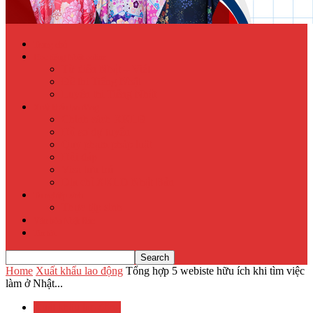
Trang chủ
Học tiếng Nhật online
Từ điển Nhật – Việt
Đề thi Tiếng Nhật
Luyện thi Tiếng Nhật
Xuất khẩu lao động
Chính sách XKLĐ
Hồ sơ dự tuyển
Quy phạm pháp luật
Hỏi đáp
Visa lưu trú
Địa chỉ XKLĐ Nhật Bản
Tu nghiệp sinh
Thực tập sinh
Văn hóa Nhật Bản
Tin tức
Home
Xuất khẩu lao động
Tổng hợp 5 webiste hữu ích khi tìm việc
làm ở Nhật...
Xuất khẩu lao động