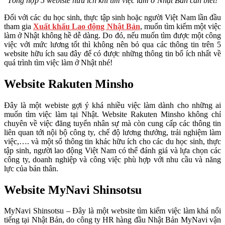
Tổng hợp 5 webiste hữu ích khi tìm việc làm ở Nhật Bản cần biết!
Đối với các du học sinh, thực tập sinh hoặc người Việt Nam lần đầu
tham gia
Xuất khẩu Lao động Nhật Bản
, muốn tìm kiếm một việc
làm ở Nhật không hề dễ dàng. Do đó, nếu muốn tìm được một công
việc với mức lương tốt thì không nên bỏ qua các thông tin trên 5
website hữu ích sau đây để có được những thông tin bổ ích nhất về
quá trình tìm việc làm ở Nhật nhé!
Website Rakuten Minsho
Đây là một webiste gợi ý khá nhiều việc làm dành cho những ai
muốn tìm việc làm tại Nhật. Website Rakuten Minsho không chỉ
chuyên về việc đăng tuyển nhân sự mà còn cung cấp các thông tin
liên quan tới nội bộ công ty, chế độ lương thưởng, trải nghiệm làm
việc,…. và một số thông tin khác hữu ích cho các du học sinh, thực
tập sinh, người lao động Việt Nam có thể đánh giá và lựa chọn các
công ty, doanh nghiệp và công việc phù hợp với nhu cầu và năng
lực của bản thân.
Website MyNavi Shinsotsu
MyNavi Shinsotsu – Đây là một website tìm kiếm việc làm khá nổi
tiếng tại Nhật Bản, do công ty HR hàng đầu Nhật Bản MyNavi vận