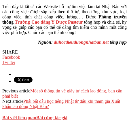
Trên đây là tất cả các Website hỗ trợ tìm việc làm tại Nhật Bản với
các công việc được sắp xếp theo thứ tự, theo từng khu vực, loại
công việc, tính chất công việc, lương,… Được
Phòng truyền
thông
Trường Cao đẳng Y Dược Pasteur
tổng hợp và chia sẻ, hy
vọng sẽ giúp các bạn có thể dễ dàng tìm kiếm cho mình một công
việc phù hợp. Chúc các bạn thành công!
Nguồn:
duhocdieuduongnhatban.net
tổng hợp
SHARE
Facebook
Twitter
Previous article
Một số thông tin về giấy tư cách lao động, bạn cần
phải biết
Next article
Phải bắt đầu học tiếng Nhật từ đâu khi tham gia Xuất
khẩu lao động Nhật Bản?
Bài viết liên quan
Bài cùng tác giả