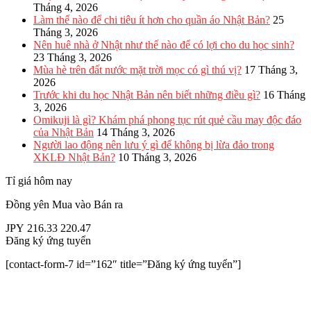
Tháng 4, 2026
Làm thế nào để chi tiêu ít hơn cho quần áo Nhật Bản?
25
Tháng 3, 2026
Nên huê nhà ở Nhật như thế nào để có lợi cho du học sinh?
23 Tháng 3, 2026
Mùa hè trên đất nước mặt trời mọc có gì thú vị?
17 Tháng 3,
2026
Trước khi du học Nhật Bản nên biết những điều gì?
16 Tháng
3, 2026
Omikuji là gì? Khám phá phong tục rút quẻ cầu may độc đáo
của Nhật Bản
14 Tháng 3, 2026
Người lao động nên lưu ý gì để không bị lừa đảo trong
XKLĐ Nhật Bản?
10 Tháng 3, 2026
Tỉ giá hôm nay
Đồng yên
Mua vào
Bán ra
JPY
216.33
220.47
Đăng ký ứng tuyển
[contact-form-7 id=”162″ title=”Đăng ký ứng tuyển”]