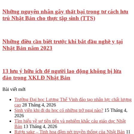
Những nguyên nhân gây thất bại trong tư cách lưu
trú Nhật Bản cho thực tập sinh (TTS)
Những điều cần biết trước khi bắt đầu nghề y tại
Nhật Bản năm 2023
13 lưu ý hữu ích để người lao động không bị lừa
đảo trong XKLĐ Nhật Bản
Bài viết mới
Trường Đại học Lương Thế Vinh đào tạo nhân lực chất lượng
cao
28 Tháng 4, 2026
Sinh viên khi đi du học có những trở ngại nào?
15 Tháng 4,
2026
Tìm hiểu về sự tiên tiến và nghiêm khắc cảu giáo dục Nhật
Bản
13 Tháng 4, 2026
Rượu sake – Tinh hoa đậm nét truyền thống của Nhật Bản
11