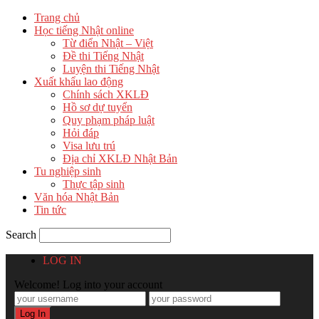
Trang chủ
Học tiếng Nhật online
Từ điển Nhật – Việt
Đề thi Tiếng Nhật
Luyện thi Tiếng Nhật
Xuất khẩu lao động
Chính sách XKLĐ
Hồ sơ dự tuyển
Quy phạm pháp luật
Hỏi đáp
Visa lưu trú
Địa chỉ XKLĐ Nhật Bản
Tu nghiệp sinh
Thực tập sinh
Văn hóa Nhật Bản
Tin tức
Search
LOG IN
Welcome! Log into your account