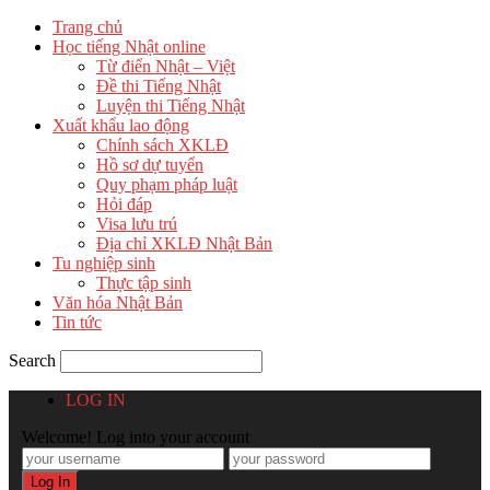
Trang chủ
Học tiếng Nhật online
Từ điển Nhật – Việt
Đề thi Tiếng Nhật
Luyện thi Tiếng Nhật
Xuất khẩu lao động
Chính sách XKLĐ
Hồ sơ dự tuyển
Quy phạm pháp luật
Hỏi đáp
Visa lưu trú
Địa chỉ XKLĐ Nhật Bản
Tu nghiệp sinh
Thực tập sinh
Văn hóa Nhật Bản
Tin tức
Search
LOG IN
Welcome! Log into your account