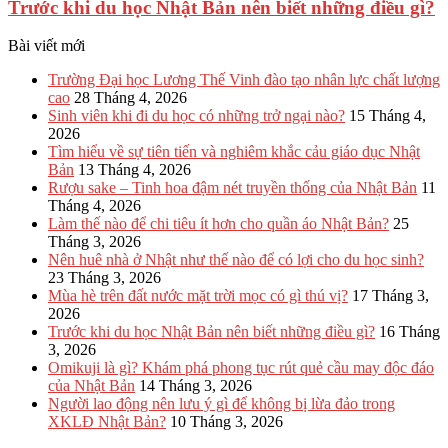
Trước khi du học Nhật Bản nên biết những điều gì?
Bài viết mới
Trường Đại học Lương Thế Vinh đào tạo nhân lực chất lượng
cao
28 Tháng 4, 2026
Sinh viên khi đi du học có những trở ngại nào?
15 Tháng 4,
2026
Tìm hiểu về sự tiên tiến và nghiêm khắc cảu giáo dục Nhật
Bản
13 Tháng 4, 2026
Rượu sake – Tinh hoa đậm nét truyền thống của Nhật Bản
11
Tháng 4, 2026
Làm thế nào để chi tiêu ít hơn cho quần áo Nhật Bản?
25
Tháng 3, 2026
Nên huê nhà ở Nhật như thế nào để có lợi cho du học sinh?
23 Tháng 3, 2026
Mùa hè trên đất nước mặt trời mọc có gì thú vị?
17 Tháng 3,
2026
Trước khi du học Nhật Bản nên biết những điều gì?
16 Tháng
3, 2026
Omikuji là gì? Khám phá phong tục rút quẻ cầu may độc đáo
của Nhật Bản
14 Tháng 3, 2026
Người lao động nên lưu ý gì để không bị lừa đảo trong
XKLĐ Nhật Bản?
10 Tháng 3, 2026