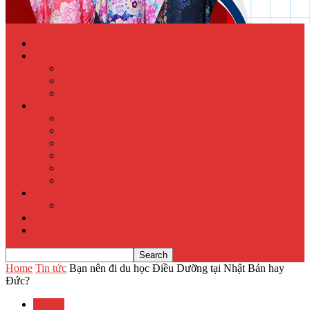
Trang chủ
Học tiếng Nhật online
Từ điển Nhật – Việt
Đề thi Tiếng Nhật
Luyện thi Tiếng Nhật
Xuất khẩu lao động
Chính sách XKLĐ
Hồ sơ dự tuyển
Quy phạm pháp luật
Hỏi đáp
Visa lưu trú
Địa chỉ XKLĐ Nhật Bản
Tu nghiệp sinh
Thực tập sinh
Văn hóa Nhật Bản
Tin tức
Home
Tin tức
Bạn nên đi du học Điều Dưỡng tại Nhật Bản hay
Đức?
Tin tức