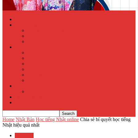
Trang chủ
Học tiếng Nhật online
Từ điển Nhật – Việt
Đề thi Tiếng Nhật
Luyện thi Tiếng Nhật
Xuất khẩu lao động
Chính sách XKLĐ
Hồ sơ dự tuyển
Quy phạm pháp luật
Hỏi đáp
Visa lưu trú
Địa chỉ XKLĐ Nhật Bản
Tu nghiệp sinh
Thực tập sinh
Văn hóa Nhật Bản
Tin tức
Home
Nhật Bản
Học tiếng Nhật online
Chia sẻ bí quyết học tiếng
Nhật hiệu quả nhất
Nhật Bản