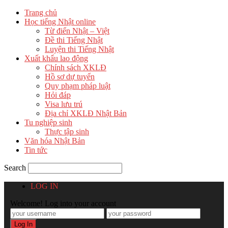
Trang chủ
Học tiếng Nhật online
Từ điển Nhật – Việt
Đề thi Tiếng Nhật
Luyện thi Tiếng Nhật
Xuất khẩu lao động
Chính sách XKLĐ
Hồ sơ dự tuyển
Quy phạm pháp luật
Hỏi đáp
Visa lưu trú
Địa chỉ XKLĐ Nhật Bản
Tu nghiệp sinh
Thực tập sinh
Văn hóa Nhật Bản
Tin tức
Search
LOG IN
Welcome! Log into your account