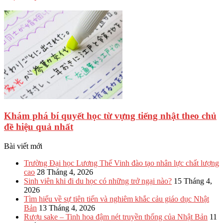
Khám phá bí quyết học từ vựng tiếng nhật theo chủ
đề hiệu quả nhất
Bài viết mới
Trường Đại học Lương Thế Vinh đào tạo nhân lực chất lượng
cao
28 Tháng 4, 2026
Sinh viên khi đi du học có những trở ngại nào?
15 Tháng 4,
2026
Tìm hiểu về sự tiên tiến và nghiêm khắc cảu giáo dục Nhật
Bản
13 Tháng 4, 2026
Rượu sake – Tinh hoa đậm nét truyền thống của Nhật Bản
11