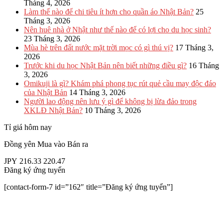
Tháng 4, 2026
Làm thế nào để chi tiêu ít hơn cho quần áo Nhật Bản?
25
Tháng 3, 2026
Nên huê nhà ở Nhật như thế nào để có lợi cho du học sinh?
23 Tháng 3, 2026
Mùa hè trên đất nước mặt trời mọc có gì thú vị?
17 Tháng 3,
2026
Trước khi du học Nhật Bản nên biết những điều gì?
16 Tháng
3, 2026
Omikuji là gì? Khám phá phong tục rút quẻ cầu may độc đáo
của Nhật Bản
14 Tháng 3, 2026
Người lao động nên lưu ý gì để không bị lừa đảo trong
XKLĐ Nhật Bản?
10 Tháng 3, 2026
Tỉ giá hôm nay
Đồng yên
Mua vào
Bán ra
JPY
216.33
220.47
Đăng ký ứng tuyển
[contact-form-7 id=”162″ title=”Đăng ký ứng tuyển”]