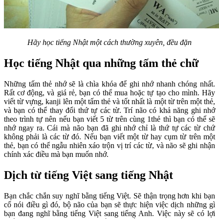
Hãy học tiếng Nhật một cách thường xuyên, đều đặn
Học tiếng Nhật qua những tấm thẻ chữ
Những tấm thẻ nhớ sẽ là chìa khóa để ghi nhớ nhanh chóng nhất.
Rất cơ động, và giá rẻ, bạn có thể mua hoặc tự tạo cho mình. Hãy
viết từ vựng, kanji lên một tấm thẻ và tốt nhất là một từ trên một thẻ,
và bạn có thể thay đổi thứ tự các từ. Trí não có khả năng ghi nhớ
theo trình tự nên nếu bạn viết 5 từ trên cùng 1thẻ thì bạn có thể sẽ
nhớ ngay ra. Cái mà não bạn đã ghi nhớ chỉ là thứ tự các từ chứ
không phải là các từ đó. Nếu bạn viết một từ hay cụm từ trên một
thẻ, bạn có thể ngẫu nhiên xáo trộn vị trí các từ, và não sẽ ghi nhận
chính xác điều mà bạn muốn nhớ.
Dịch từ tiếng Việt sang tiếng Nhật
Bạn chắc chắn suy nghĩ bằng tiếng Việt. Sẽ thận trọng hơn khi bạn
cố nói điều gì đó, bộ não của bạn sẽ thực hiện việc dịch những gì
bạn đang nghĩ bằng tiếng Việt sang tiếng Anh. Việc này sẽ có lợi