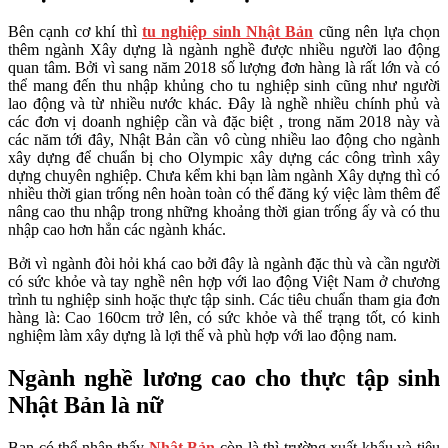
Bên cạnh cơ khí thì
tu nghiệp sinh Nhật Bản
cũng nên lựa chọn
thêm ngành Xây dựng là ngành nghề được nhiều người lao động
quan tâm. Bởi vì sang năm 2018 số lượng đơn hàng là rất lớn và có
thể mang đến thu nhập khủng cho tu nghiệp sinh cũng như người
lao động và từ nhiều nước khác. Đây là nghề nhiều chính phủ và
các đơn vị doanh nghiệp cần và đặc biệt , trong năm 2018 này và
các năm tới đây, Nhật Bản cần vô cùng nhiều lao động cho ngành
xây dựng để chuẩn bị cho Olympic xây dựng các công trình xây
dựng chuyên nghiệp. Chưa kểm khi bạn làm ngành Xây dựng thì có
nhiều thời gian trống nên hoàn toàn có thể đăng ký việc làm thêm để
nâng cao thu nhập trong những khoảng thời gian trống ấy và có thu
nhập cao hơn hẳn các ngành khác.
Bởi vì ngành đòi hỏi khá cao bởi đây là ngành đặc thù và cần người
có sức khỏe và tay nghề nên hợp với lao động Việt Nam ở chương
trình tu nghiệp sinh hoặc thực tập sinh. Các tiêu chuẩn tham gia đơn
hàng là: Cao 160cm trở lên, có sức khỏe và thể trạng tốt, có kinh
nghiệm làm xây dựng là lợi thế và phù hợp với lao động nam.
Ngành nghề lương cao cho thực tập sinh
Nhật Bản là nữ
Bạn có thể nhận thấy
Nhật Bản
còn là thì trường xuất khẩu và tiêu