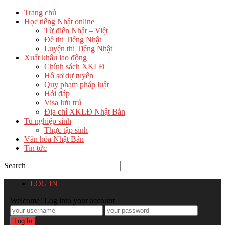
Trang chủ
Học tiếng Nhật online
Từ điển Nhật – Việt
Đề thi Tiếng Nhật
Luyện thi Tiếng Nhật
Xuất khẩu lao động
Chính sách XKLĐ
Hồ sơ dự tuyển
Quy phạm pháp luật
Hỏi đáp
Visa lưu trú
Địa chỉ XKLĐ Nhật Bản
Tu nghiệp sinh
Thực tập sinh
Văn hóa Nhật Bản
Tin tức
Search
LOG IN
Welcome! Log into your account