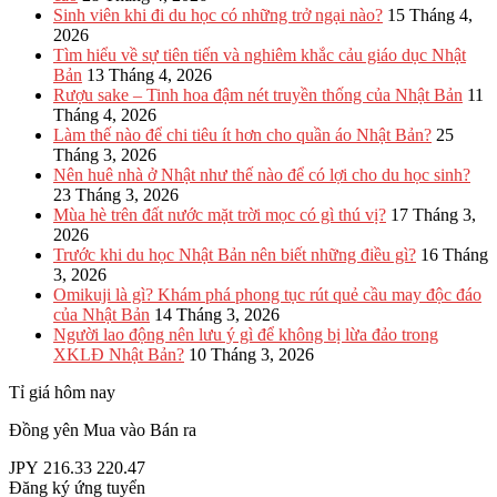
Sinh viên khi đi du học có những trở ngại nào?
15 Tháng 4,
2026
Tìm hiểu về sự tiên tiến và nghiêm khắc cảu giáo dục Nhật
Bản
13 Tháng 4, 2026
Rượu sake – Tinh hoa đậm nét truyền thống của Nhật Bản
11
Tháng 4, 2026
Làm thế nào để chi tiêu ít hơn cho quần áo Nhật Bản?
25
Tháng 3, 2026
Nên huê nhà ở Nhật như thế nào để có lợi cho du học sinh?
23 Tháng 3, 2026
Mùa hè trên đất nước mặt trời mọc có gì thú vị?
17 Tháng 3,
2026
Trước khi du học Nhật Bản nên biết những điều gì?
16 Tháng
3, 2026
Omikuji là gì? Khám phá phong tục rút quẻ cầu may độc đáo
của Nhật Bản
14 Tháng 3, 2026
Người lao động nên lưu ý gì để không bị lừa đảo trong
XKLĐ Nhật Bản?
10 Tháng 3, 2026
Tỉ giá hôm nay
Đồng yên
Mua vào
Bán ra
JPY
216.33
220.47
Đăng ký ứng tuyển