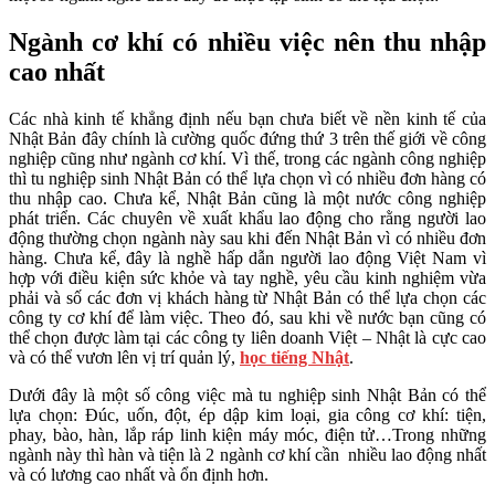
Ngành cơ khí có nhiều việc nên thu nhập
cao nhất
Các nhà kinh tế khẳng định nếu bạn chưa biết về nền kinh tế của
Nhật Bản đây chính là cường quốc đứng thứ 3 trên thế giới về công
nghiệp cũng như ngành cơ khí. Vì thế, trong các ngành công nghiệp
thì tu nghiệp sinh Nhật Bản có thể lựa chọn vì có nhiều đơn hàng có
thu nhập cao. Chưa kể, Nhật Bản cũng là một nước công nghiệp
phát triển. Các chuyên về xuất khẩu lao động cho rằng người lao
động thường chọn ngành này sau khi đến Nhật Bản vì có nhiều đơn
hàng. Chưa kể, đây là nghề hấp dẫn người lao động Việt Nam vì
hợp với điều kiện sức khỏe và tay nghề, yêu cầu kinh nghiệm vừa
phải và số các đơn vị khách hàng từ Nhật Bản có thể lựa chọn các
công ty cơ khí để làm việc. Theo đó, sau khi về nước bạn cũng có
thể chọn được làm tại các công ty liên doanh Việt – Nhật là cực cao
và có thể vươn lên vị trí quản lý,
học tiếng Nhật
.
Dưới đây là một số công việc mà tu nghiệp sinh Nhật Bản có thể
lựa chọn: Đúc, uốn, đột, ép dập kim loại, gia công cơ khí: tiện,
phay, bào, hàn, lắp ráp linh kiện máy móc, điện tử…Trong những
ngành này thì hàn và tiện là 2 ngành cơ khí cần nhiều lao động nhất
và có lương cao nhất và ổn định hơn.