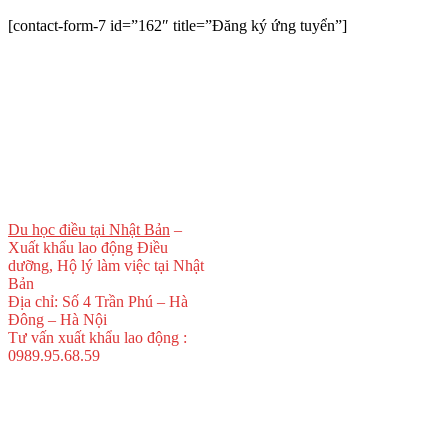
[contact-form-7 id=”162″ title=”Đăng ký ứng tuyển”]
Du học điều tại Nhật Bản
–
Xuất khẩu lao động Điều
dưỡng, Hộ lý làm việc tại Nhật
Bản
Địa chỉ: Số 4 Trần Phú – Hà
Đông – Hà Nội
Tư vấn xuất khẩu lao động :
0989.95.68.59