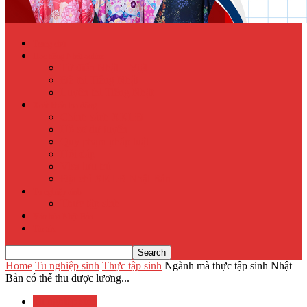
Trang chủ
Học tiếng Nhật online
Từ điển Nhật – Việt
Đề thi Tiếng Nhật
Luyện thi Tiếng Nhật
Xuất khẩu lao động
Chính sách XKLĐ
Hồ sơ dự tuyển
Quy phạm pháp luật
Hỏi đáp
Visa lưu trú
Địa chỉ XKLĐ Nhật Bản
Tu nghiệp sinh
Thực tập sinh
Văn hóa Nhật Bản
Tin tức
Home
Tu nghiệp sinh
Thực tập sinh
Ngành mà thực tập sinh Nhật
Bản có thể thu được lương...
Tu nghiệp sinh