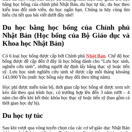
bằng học bổng của chính phủ Nhật Bản, du học tự túc, du học theo
kiểu trao đổi sinh viên, du học ngắn hạn. Chúng ta hãy cùng tìm
hiểu chi tiết qua bài viết dưới đây nhé!
Du học bằng học bổng của Chính phủ
Nhật Bản (Học bổng của Bộ Giáo dục và
Khoa học Nhật Bản)
Có 6 loại học bổng được cấp bởi Chính phủ
Nhật Bản
. Chế độ học
bổng được đề cập đến ở đây là học bổng dành cho “Lưu học sinh,
nghiên cứu sinh”, những người dự định lấy bằng thạc sỹ hoặc tiến
sỹ. Lưu học sinh nghiên cứu sinh sẽ được cấp mỗi tháng khoảng
143.000 Yên (mức học bổng này thay đổi theo từng năm).
Học phí được miễn toàn bộ, thời gian cấp học bổng sẽ được xem xét
kéo dài theo quá trình học, có trường hợp lên đến 3 năm rưỡi – 4
năm cho đến khi kết thúc khóa học thạc sỹ hoặc tiến sỹ (bao gồm cả
thời gian học dự bị).
Du học tự túc
Sau khi vượt qua vòng tuyển chọn của các cơ sở giáo dục Nhật Bản