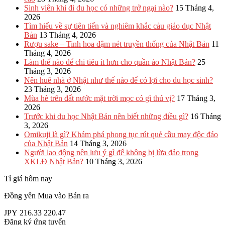
Sinh viên khi đi du học có những trở ngại nào?
15 Tháng 4,
2026
Tìm hiểu về sự tiên tiến và nghiêm khắc cảu giáo dục Nhật
Bản
13 Tháng 4, 2026
Rượu sake – Tinh hoa đậm nét truyền thống của Nhật Bản
11
Tháng 4, 2026
Làm thế nào để chi tiêu ít hơn cho quần áo Nhật Bản?
25
Tháng 3, 2026
Nên huê nhà ở Nhật như thế nào để có lợi cho du học sinh?
23 Tháng 3, 2026
Mùa hè trên đất nước mặt trời mọc có gì thú vị?
17 Tháng 3,
2026
Trước khi du học Nhật Bản nên biết những điều gì?
16 Tháng
3, 2026
Omikuji là gì? Khám phá phong tục rút quẻ cầu may độc đáo
của Nhật Bản
14 Tháng 3, 2026
Người lao động nên lưu ý gì để không bị lừa đảo trong
XKLĐ Nhật Bản?
10 Tháng 3, 2026
Tỉ giá hôm nay
Đồng yên
Mua vào
Bán ra
JPY
216.33
220.47
Đăng ký ứng tuyển