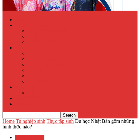
Trang chủ
Học tiếng Nhật online
Từ điển Nhật – Việt
Đề thi Tiếng Nhật
Luyện thi Tiếng Nhật
Xuất khẩu lao động
Chính sách XKLĐ
Hồ sơ dự tuyển
Quy phạm pháp luật
Hỏi đáp
Visa lưu trú
Địa chỉ XKLĐ Nhật Bản
Tu nghiệp sinh
Thực tập sinh
Văn hóa Nhật Bản
Tin tức
Home
Tu nghiệp sinh
Thực tập sinh
Du học Nhật Bản gồm những
hình thức nào?
Tu nghiệp sinh