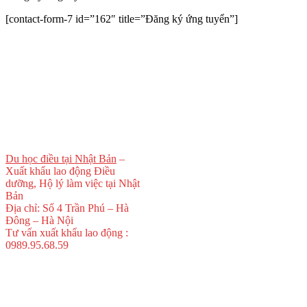
[contact-form-7 id=”162″ title=”Đăng ký ứng tuyển”]
Du học điều tại Nhật Bản
–
Xuất khẩu lao động Điều
dưỡng, Hộ lý làm việc tại Nhật
Bản
Địa chỉ: Số 4 Trần Phú – Hà
Đông – Hà Nội
Tư vấn xuất khẩu lao động :
0989.95.68.59