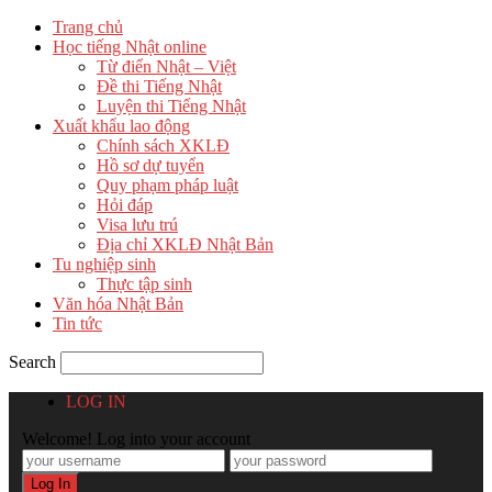
Trang chủ
Học tiếng Nhật online
Từ điển Nhật – Việt
Đề thi Tiếng Nhật
Luyện thi Tiếng Nhật
Xuất khẩu lao động
Chính sách XKLĐ
Hồ sơ dự tuyển
Quy phạm pháp luật
Hỏi đáp
Visa lưu trú
Địa chỉ XKLĐ Nhật Bản
Tu nghiệp sinh
Thực tập sinh
Văn hóa Nhật Bản
Tin tức
Search
LOG IN
Welcome! Log into your account