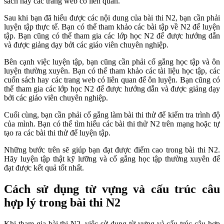
sách hay các trang web có liên quan.
Sau khi bạn đã hiểu được các nội dung của bài thi N2, bạn cần phải
luyện tập thực tế. Bạn có thể tham khảo các bài tập về N2 để luyện
tập. Bạn cũng có thể tham gia các lớp học N2 để được hướng dẫn
và được giảng dạy bởi các giáo viên chuyên nghiệp.
Bên cạnh việc luyện tập, bạn cũng cần phải cố gắng học tập và ôn
luyện thường xuyên. Bạn có thể tham khảo các tài liệu học tập, các
cuốn sách hay các trang web có liên quan để ôn luyện. Bạn cũng có
thể tham gia các lớp học N2 để được hướng dẫn và được giảng dạy
bởi các giáo viên chuyên nghiệp.
Cuối cùng, bạn cần phải cố gắng làm bài thi thử để kiểm tra trình độ
của mình. Bạn có thể tìm hiểu các bài thi thử N2 trên mạng hoặc tự
tạo ra các bài thi thử để luyện tập.
Những bước trên sẽ giúp bạn đạt được điểm cao trong bài thi N2.
Hãy luyện tập thật kỹ lưỡng và cố gắng học tập thường xuyên để
đạt được kết quả tốt nhất.
Cách sử dụng từ vựng và cấu trúc câu
hợp lý trong bài thi N2
Khi tham gia bài thi N2, việc sử dụng từ vựng và cấu trúc câu hợp