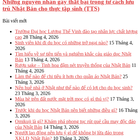
Những nguyên nhân gây thất bại trong tư cách lưu
trú Nhật Bản cho thực tập sinh (TTS)
Bài viết mới
Trường Đại học Lương Thế Vinh đào tạo nhân lực chất lượng
cao
28 Tháng 4, 2026
Sinh viên khi đi du học có những trở ngại nào?
15 Tháng 4,
2026
Tìm hiểu về sự tiên tiến và nghiêm khắc cảu giáo dục Nhật
Bản
13 Tháng 4, 2026
Rượu sake – Tinh hoa đậm nét truyền thống của Nhật Bản
11
Tháng 4, 2026
Làm thế nào để chi tiêu ít hơn cho quần áo Nhật Bản?
25
Tháng 3, 2026
Nên huê nhà ở Nhật như thế nào để có lợi cho du học sinh?
23 Tháng 3, 2026
Mùa hè trên đất nước mặt trời mọc có gì thú vị?
17 Tháng 3,
2026
Trước khi du học Nhật Bản nên biết những điều gì?
16 Tháng
3, 2026
Omikuji là gì? Khám phá phong tục rút quẻ cầu may độc đáo
của Nhật Bản
14 Tháng 3, 2026
Người lao động nên lưu ý gì để không bị lừa đảo trong
XKLĐ Nhật Bản?
10 Tháng 3, 2026