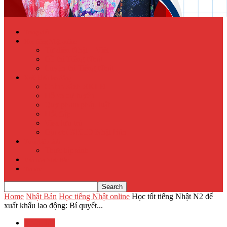
Trang chủ
Học tiếng Nhật online
Từ điển Nhật – Việt
Đề thi Tiếng Nhật
Luyện thi Tiếng Nhật
Xuất khẩu lao động
Chính sách XKLĐ
Hồ sơ dự tuyển
Quy phạm pháp luật
Hỏi đáp
Visa lưu trú
Địa chỉ XKLĐ Nhật Bản
Tu nghiệp sinh
Thực tập sinh
Văn hóa Nhật Bản
Tin tức
Home
Nhật Bản
Học tiếng Nhật online
Học tốt tiếng Nhật N2 để
xuất khẩu lao động: Bí quyết...
Nhật Bản