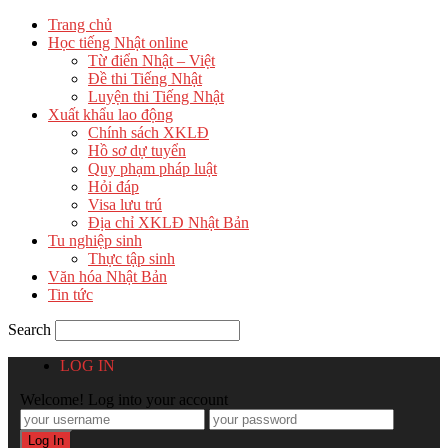
Trang chủ
Học tiếng Nhật online
Từ điển Nhật – Việt
Đề thi Tiếng Nhật
Luyện thi Tiếng Nhật
Xuất khẩu lao động
Chính sách XKLĐ
Hồ sơ dự tuyển
Quy phạm pháp luật
Hỏi đáp
Visa lưu trú
Địa chỉ XKLĐ Nhật Bản
Tu nghiệp sinh
Thực tập sinh
Văn hóa Nhật Bản
Tin tức
Search
LOG IN
Welcome! Log into your account