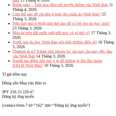
Bản
13 Tháng 4, 2026
Rượu sake – Tinh hoa đậm nét truyền thống của Nhật Bản
11
Tháng 4, 2026
Làm thế nào để chi tiêu ít hơn cho quần áo Nhật Bản?
25
Tháng 3, 2026
Nên huê nhà ở Nhật như thế nào để có lợi cho du học sinh?
23 Tháng 3, 2026
Mùa hè trên đất nước mặt trời mọc có gì thú vị?
17 Tháng 3,
2026
Trước khi du học Nhật Bản nên biết những điều gì?
16 Tháng
3, 2026
Omikuji là gì? Khám phá phong tục rút quẻ cầu may độc đáo
của Nhật Bản
14 Tháng 3, 2026
Người lao động nên lưu ý gì để không bị lừa đảo trong
XKLĐ Nhật Bản?
10 Tháng 3, 2026
Tỉ giá hôm nay
Đồng yên
Mua vào
Bán ra
JPY
216.33
220.47
Đăng ký ứng tuyển
[contact-form-7 id=”162″ title=”Đăng ký ứng tuyển”]