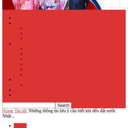
Trang chủ
Học tiếng Nhật online
Từ điển Nhật – Việt
Đề thi Tiếng Nhật
Luyện thi Tiếng Nhật
Xuất khẩu lao động
Chính sách XKLĐ
Hồ sơ dự tuyển
Quy phạm pháp luật
Hỏi đáp
Visa lưu trú
Địa chỉ XKLĐ Nhật Bản
Tu nghiệp sinh
Thực tập sinh
Văn hóa Nhật Bản
Tin tức
Home
Tin tức
Những thông tin lưu ý cần biết khi đến đất nước
Nhật...
Tin tức