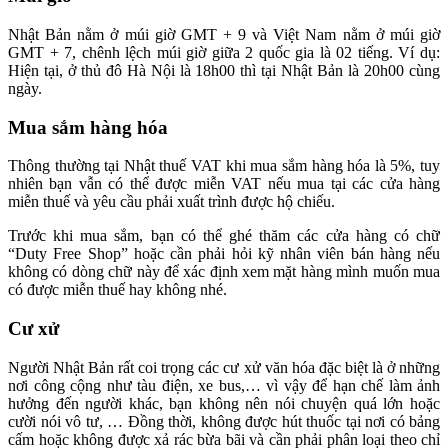
Nhật Bản nằm ở múi giờ GMT + 9 và Việt Nam nằm ở múi giờ
GMT + 7, chênh lệch múi giờ giữa 2 quốc gia là 02 tiếng. Ví dụ:
Hiện tại, ở thủ đô Hà Nội là 18h00 thì tại Nhật Bản là 20h00 cùng
ngày.
Mua sắm hàng hóa
Thông thường tại Nhật thuế VAT khi mua sắm hàng hóa là 5%, tuy
nhiên bạn vẫn có thể được miễn VAT nếu mua tại các cửa hàng
miễn thuế và yêu cầu phải xuất trình được hộ chiếu.
Trước khi mua sắm, bạn có thể ghé thăm các cửa hàng có chữ
“Duty Free Shop” hoặc cần phải hỏi kỹ nhân viên bán hàng nếu
không có dòng chữ này để xác định xem mặt hàng mình muốn mua
có được miễn thuế hay không nhé.
Cư xử
Người Nhật Bản rất coi trọng các cư xử văn hóa đặc biệt là ở những
nơi công cộng như tàu điện, xe bus,… vì vậy để hạn chế làm ảnh
hưởng đến người khác, bạn không nên nói chuyện quá lớn hoặc
cười nói vô tư, … Đồng thời, không được hút thuốc tại nơi có bảng
cấm hoặc không được xả rác bừa bãi và cần phải phân loại theo chỉ