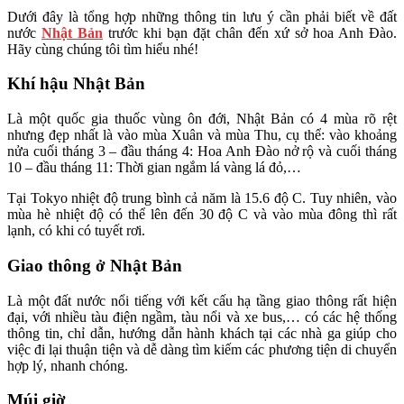
Dưới đây là tổng hợp những thông tin lưu ý cần phải biết về đất
nước
Nhật Bản
trước khi bạn đặt chân đến xứ sở hoa Anh Đào.
Hãy cùng chúng tôi tìm hiểu nhé!
Khí hậu Nhật Bản
Là một quốc gia thuốc vùng ôn đới, Nhật Bản có 4 mùa rõ rệt
nhưng đẹp nhất là vào mùa Xuân và mùa Thu, cụ thể: vào khoảng
nửa cuối tháng 3 – đầu tháng 4: Hoa Anh Đào nở rộ và cuối tháng
10 – đầu tháng 11: Thời gian ngắm lá vàng lá đỏ,…
Tại Tokyo nhiệt độ trung bình cả năm là 15.6 độ C. Tuy nhiên, vào
mùa hè nhiệt độ có thể lên đến 30 độ C và vào mùa đông thì rất
lạnh, có khi có tuyết rơi.
Giao thông ở Nhật Bản
Là một đất nước nổi tiếng với kết cấu hạ tầng giao thông rất hiện
đại, với nhiều tàu điện ngầm, tàu nổi và xe bus,… có các hệ thống
thông tin, chỉ dẫn, hướng dẫn hành khách tại các nhà ga giúp cho
việc đi lại thuận tiện và dễ dàng tìm kiếm các phương tiện di chuyển
hợp lý, nhanh chóng.
Múi giờ