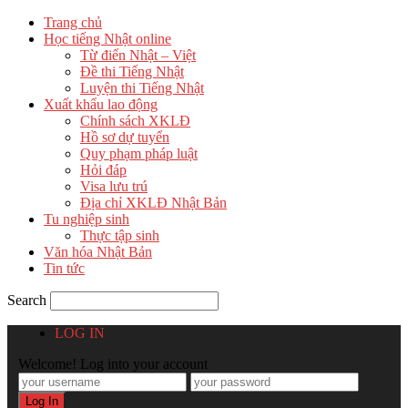
Trang chủ
Học tiếng Nhật online
Từ điển Nhật – Việt
Đề thi Tiếng Nhật
Luyện thi Tiếng Nhật
Xuất khẩu lao động
Chính sách XKLĐ
Hồ sơ dự tuyển
Quy phạm pháp luật
Hỏi đáp
Visa lưu trú
Địa chỉ XKLĐ Nhật Bản
Tu nghiệp sinh
Thực tập sinh
Văn hóa Nhật Bản
Tin tức
Search
LOG IN
Welcome! Log into your account