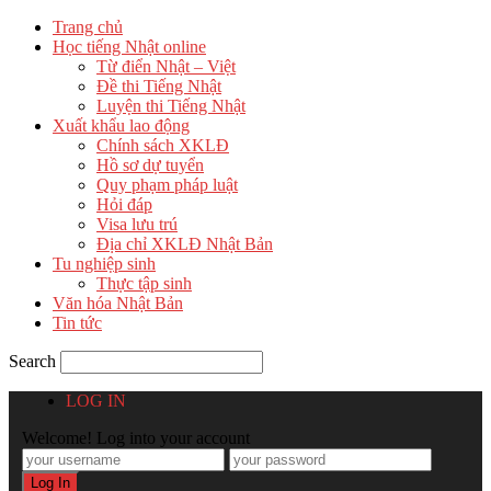
Trang chủ
Học tiếng Nhật online
Từ điển Nhật – Việt
Đề thi Tiếng Nhật
Luyện thi Tiếng Nhật
Xuất khẩu lao động
Chính sách XKLĐ
Hồ sơ dự tuyển
Quy phạm pháp luật
Hỏi đáp
Visa lưu trú
Địa chỉ XKLĐ Nhật Bản
Tu nghiệp sinh
Thực tập sinh
Văn hóa Nhật Bản
Tin tức
Search
LOG IN
Welcome! Log into your account