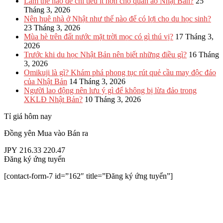
Làm thế nào để chi tiêu ít hơn cho quần áo Nhật Bản?
25
Tháng 3, 2026
Nên huê nhà ở Nhật như thế nào để có lợi cho du học sinh?
23 Tháng 3, 2026
Mùa hè trên đất nước mặt trời mọc có gì thú vị?
17 Tháng 3,
2026
Trước khi du học Nhật Bản nên biết những điều gì?
16 Tháng
3, 2026
Omikuji là gì? Khám phá phong tục rút quẻ cầu may độc đáo
của Nhật Bản
14 Tháng 3, 2026
Người lao động nên lưu ý gì để không bị lừa đảo trong
XKLĐ Nhật Bản?
10 Tháng 3, 2026
Tỉ giá hôm nay
Đồng yên
Mua vào
Bán ra
JPY
216.33
220.47
Đăng ký ứng tuyển
[contact-form-7 id=”162″ title=”Đăng ký ứng tuyển”]