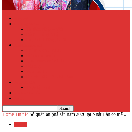
Trang chủ
Học tiếng Nhật online
Từ điển Nhật – Việt
Đề thi Tiếng Nhật
Luyện thi Tiếng Nhật
Xuất khẩu lao động
Chính sách XKLĐ
Hồ sơ dự tuyển
Quy phạm pháp luật
Hỏi đáp
Visa lưu trú
Địa chỉ XKLĐ Nhật Bản
Tu nghiệp sinh
Thực tập sinh
Văn hóa Nhật Bản
Tin tức
Home
Tin tức
Số quán ăn phá sản năm 2020 tại Nhật Bản có thể...
Tin tức