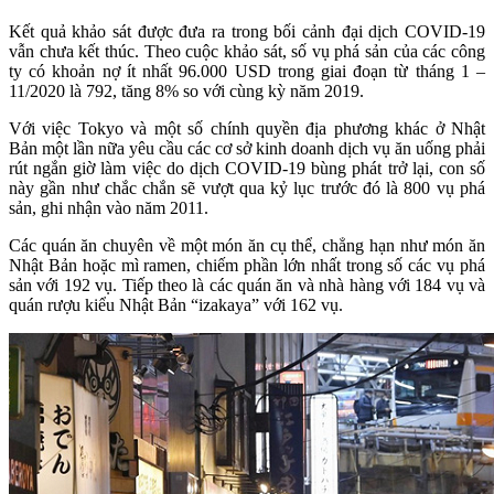
Kết quả khảo sát được đưa ra trong bối cảnh đại dịch COVID-19
vẫn chưa kết thúc. Theo cuộc khảo sát, số vụ phá sản của các công
ty có khoản nợ ít nhất 96.000 USD trong giai đoạn từ tháng 1 –
11/2020 là 792, tăng 8% so với cùng kỳ năm 2019.
Với việc Tokyo và một số chính quyền địa phương khác ở Nhật
Bản một lần nữa yêu cầu các cơ sở kinh doanh dịch vụ ăn uống phải
rút ngắn giờ làm việc do dịch COVID-19 bùng phát trở lại, con số
này gần như chắc chắn sẽ vượt qua kỷ lục trước đó là 800 vụ phá
sản, ghi nhận vào năm 2011.
Các quán ăn chuyên về một món ăn cụ thể, chẳng hạn như món ăn
Nhật Bản hoặc mì ramen, chiếm phần lớn nhất trong số các vụ phá
sản với 192 vụ. Tiếp theo là các quán ăn và nhà hàng với 184 vụ và
quán rượu kiểu Nhật Bản “izakaya” với 162 vụ.