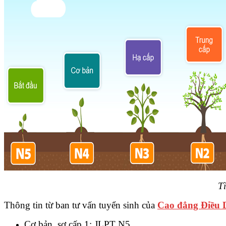
Tì
Thông tin từ ban tư vấn tuyển sinh của
Cao đẳng Điều
Cơ bản, sơ cấp 1: JLPT N5