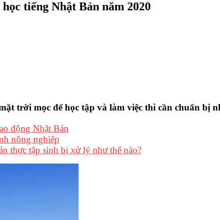
u học tiếng Nhật Bản năm 2020
ặt trời mọc để học tập và làm việc thì cần chuẩn bị n
lao động Nhật Bản
ành nông nghiệp
 thực tập sinh bị xử lý như thế nào?