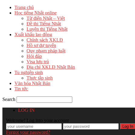
Trang chủ
Học tiếng Nhật online
Từ điển Nhật – Việt
Đề thi Tiếng Nhật
Luyện thi Tiếng Nhật
Xuất khẩu lao động
Chính sách XKLĐ
Hồ sơ dự tuyển
Quy phạm pháp luật
Hỏi đáp
Visa lưu trú
Địa chỉ XKLĐ Nhật Bản
Tu nghiệp sinh
Thực tập sinh
Văn hóa Nhật Bản
Tin tức
Search
LOG IN
Welcome! Log into your account
Forgot your password?