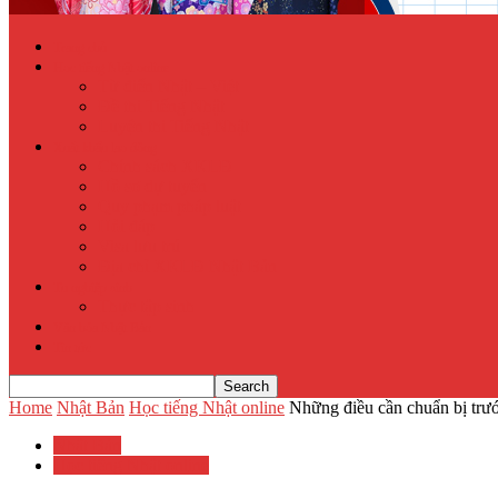
Trang chủ
Học tiếng Nhật online
Từ điển Nhật – Việt
Đề thi Tiếng Nhật
Luyện thi Tiếng Nhật
Xuất khẩu lao động
Chính sách XKLĐ
Hồ sơ dự tuyển
Quy phạm pháp luật
Hỏi đáp
Visa lưu trú
Địa chỉ XKLĐ Nhật Bản
Tu nghiệp sinh
Thực tập sinh
Văn hóa Nhật Bản
Tin tức
Home
Nhật Bản
Học tiếng Nhật online
Những điều cần chuẩn bị trước
Nhật Bản
Học tiếng Nhật online