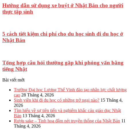
Hướng dẫn sử dụng xe buýt ở Nhật Bản cho người
thực tập sinh
5 cách tiết kiệm chi phí cho du học sinh đi du học ở
Nhật Bản
Tổng hợp câu hỏi thường gặp khi phỏng vấn bằng
tiếng Nhật
Bài viết mới
Trường Đại học Lương Thế Vinh đào tạo nhân lực chất lượng
cao
28 Tháng 4, 2026
Sinh viên khi đi du học có những trở ngại nào?
15 Tháng 4,
2026
Tìm hiểu về sự tiên tiến và nghiêm khắc cảu giáo dục Nhật
Bản
13 Tháng 4, 2026
Rượu sake – Tinh hoa đậm nét truyền thống của Nhật Bản
11
Tháng 4, 2026