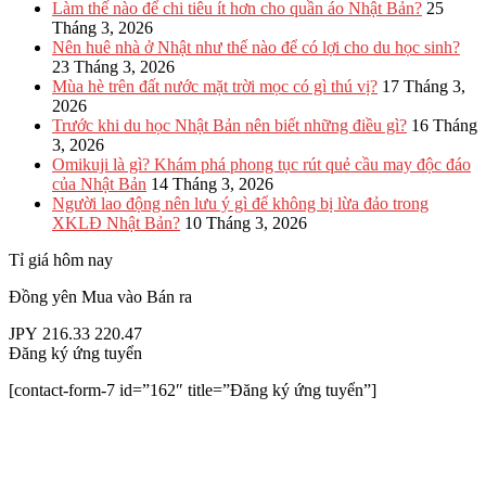
Làm thế nào để chi tiêu ít hơn cho quần áo Nhật Bản?
25
Tháng 3, 2026
Nên huê nhà ở Nhật như thế nào để có lợi cho du học sinh?
23 Tháng 3, 2026
Mùa hè trên đất nước mặt trời mọc có gì thú vị?
17 Tháng 3,
2026
Trước khi du học Nhật Bản nên biết những điều gì?
16 Tháng
3, 2026
Omikuji là gì? Khám phá phong tục rút quẻ cầu may độc đáo
của Nhật Bản
14 Tháng 3, 2026
Người lao động nên lưu ý gì để không bị lừa đảo trong
XKLĐ Nhật Bản?
10 Tháng 3, 2026
Tỉ giá hôm nay
Đồng yên
Mua vào
Bán ra
JPY
216.33
220.47
Đăng ký ứng tuyển
[contact-form-7 id=”162″ title=”Đăng ký ứng tuyển”]