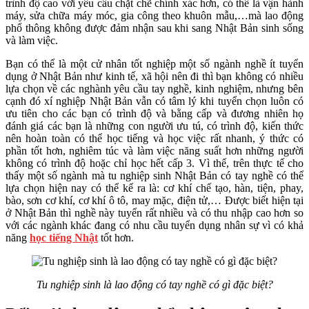
trình độ cao với yêu cầu chặt chẽ chính xác hơn, có thể là vận hành
máy, sửa chữa máy móc, gia công theo khuôn mẫu,…mà lao động
phổ thông không được đảm nhận sau khi sang Nhật Bản sinh sống
và làm việc.
Bạn có thể là một cử nhân tốt nghiệp một số ngành nghề ít tuyển
dụng ở Nhật Bản như kinh tế, xã hội nên đi thì bạn không có nhiều
lựa chọn về các nghành yêu cầu tay nghề, kinh nghiệm, nhưng bên
cạnh đó xí nghiệp Nhật Bản vẫn có tâm lý khi tuyển chọn luôn có
ưu tiên cho các bạn có trình độ và bằng cấp và đương nhiên họ
đánh giá các bạn là những con người ưu tú, có trình độ, kiến thức
nên hoàn toàn có thể học tiếng và học việc rất nhanh, ý thức có
phần tốt hơn, nghiêm túc và làm việc năng suất hơn những người
không có trình độ hoặc chỉ học hết cấp 3. Vì thế, trên thực tế cho
thấy một số ngành mà tu nghiệp sinh Nhật Bản có tay nghề có thể
lựa chọn hiện nay có thể kể ra là: cơ khí chế tạo, hàn, tiện, phay,
bào, sơn cơ khí, cơ khí ô tô, may mặc, điện tử,… Được biết hiện tại
ở Nhật Bản thì nghề này tuyển rất nhiều và có thu nhập cao hơn so
với các ngành khác đang có nhu cầu tuyển dụng nhân sự vì có khả
năng
học tiếng Nhật
tốt hơn.
Tu nghiệp sinh là lao động có tay nghề có gì đặc biệt?