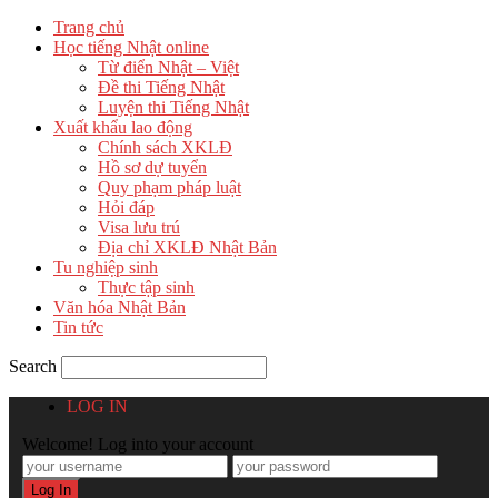
Trang chủ
Học tiếng Nhật online
Từ điển Nhật – Việt
Đề thi Tiếng Nhật
Luyện thi Tiếng Nhật
Xuất khẩu lao động
Chính sách XKLĐ
Hồ sơ dự tuyển
Quy phạm pháp luật
Hỏi đáp
Visa lưu trú
Địa chỉ XKLĐ Nhật Bản
Tu nghiệp sinh
Thực tập sinh
Văn hóa Nhật Bản
Tin tức
Search
LOG IN
Welcome! Log into your account