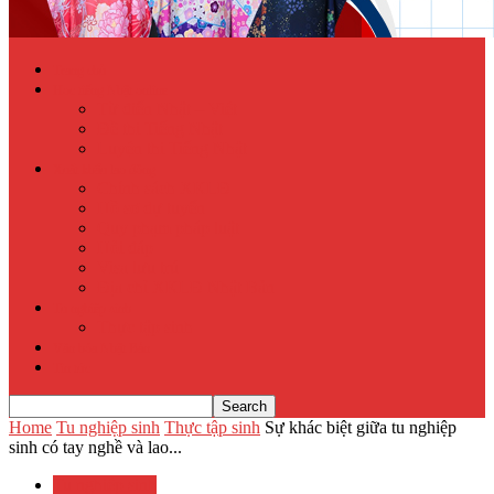
Trang chủ
Học tiếng Nhật online
Từ điển Nhật – Việt
Đề thi Tiếng Nhật
Luyện thi Tiếng Nhật
Xuất khẩu lao động
Chính sách XKLĐ
Hồ sơ dự tuyển
Quy phạm pháp luật
Hỏi đáp
Visa lưu trú
Địa chỉ XKLĐ Nhật Bản
Tu nghiệp sinh
Thực tập sinh
Văn hóa Nhật Bản
Tin tức
Home
Tu nghiệp sinh
Thực tập sinh
Sự khác biệt giữa tu nghiệp
sinh có tay nghề và lao...
Tu nghiệp sinh