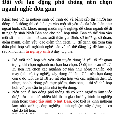
Đối với lao động phổ thông nên chọn
ngành nghề đơn giản
Khác biệt với tu nghiệp sinh có trình độ và bằng cấp thì người lao
động phổ thông thì có thể dựa vào một số yếu tố của bản thân như
ngoại hình, sức khỏe, mong muốn nghề nghiệp để chọn ngành để đi
tu nghiệp sinh Nhật Bản sao cho phù hợp nhất. Bạn có thể dựa vào
một số tiêu chuẩn như sau: xuất thân gia đình, sở trường, sở đoản,
điểm mạnh, điểm yếu, đặc điểm tính cách, … để đánh giá xem bản
thân phù hợp với nghành nghề nào và có thể đăng ký để làm việc
sau khi đi làm
tu nghiệp sinh
ở đây. Cụ thể:
Độ tuổi phù hợp với yêu cầu tuyển dụng là yếu tố rất quan
trọng khi chọn nghành mà bạn lựa chọn. Ở độ tuổi cao từ 27-
35 nên lựa chọn các nghành cơ bản như nông nghiệp, dệt
may (nếu có tay nghề), xây dựng để làm. Còn nếu bạn đang
còn ở độ tuổi trẻ từ 18-26 rất phù hợp với các nghành điện tử,
nhựa, bao bì đóng gói thực phẩm, thủy sản,….thì sẽ phù hợp
hơn với yêu cầu từ phía nhà tuyển dụng.
Nếu bạn là lao động phổ thông đã có kinh nghiệm làm việc
được ưu tiên khá nhiều khi tham gia chương trình tu nghiệp
sinh hoặc
thực tập sinh Nhật Bản
, đặc biệt là kinh nghiệm
làm nhà xưởng công nghiệp, kinh nghiệm xây dựng thì có
chế độ tốt hơn.