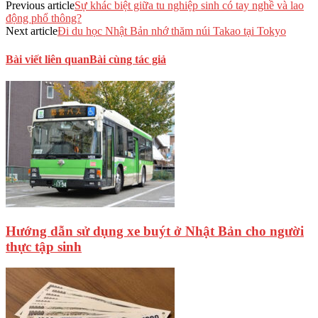
Previous article
Sự khác biệt giữa tu nghiệp sinh có tay nghề và lao
động phổ thông?
Next article
Đi du học Nhật Bản nhớ thăm núi Takao tại Tokyo
Bài viết liên quan
Bài cùng tác giả
Hướng dẫn sử dụng xe buýt ở Nhật Bản cho người
thực tập sinh