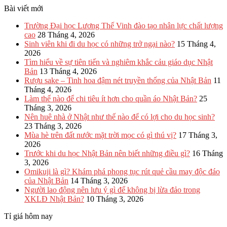
Bài viết mới
Trường Đại học Lương Thế Vinh đào tạo nhân lực chất lượng
cao
28 Tháng 4, 2026
Sinh viên khi đi du học có những trở ngại nào?
15 Tháng 4,
2026
Tìm hiểu về sự tiên tiến và nghiêm khắc cảu giáo dục Nhật
Bản
13 Tháng 4, 2026
Rượu sake – Tinh hoa đậm nét truyền thống của Nhật Bản
11
Tháng 4, 2026
Làm thế nào để chi tiêu ít hơn cho quần áo Nhật Bản?
25
Tháng 3, 2026
Nên huê nhà ở Nhật như thế nào để có lợi cho du học sinh?
23 Tháng 3, 2026
Mùa hè trên đất nước mặt trời mọc có gì thú vị?
17 Tháng 3,
2026
Trước khi du học Nhật Bản nên biết những điều gì?
16 Tháng
3, 2026
Omikuji là gì? Khám phá phong tục rút quẻ cầu may độc đáo
của Nhật Bản
14 Tháng 3, 2026
Người lao động nên lưu ý gì để không bị lừa đảo trong
XKLĐ Nhật Bản?
10 Tháng 3, 2026
Tỉ giá hôm nay