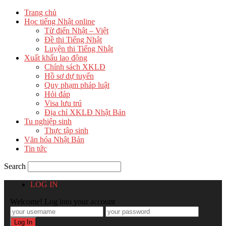
Trang chủ
Học tiếng Nhật online
Từ điển Nhật – Việt
Đề thi Tiếng Nhật
Luyện thi Tiếng Nhật
Xuất khẩu lao động
Chính sách XKLĐ
Hồ sơ dự tuyển
Quy phạm pháp luật
Hỏi đáp
Visa lưu trú
Địa chỉ XKLĐ Nhật Bản
Tu nghiệp sinh
Thực tập sinh
Văn hóa Nhật Bản
Tin tức
Search
LOG IN
Welcome! Log into your account