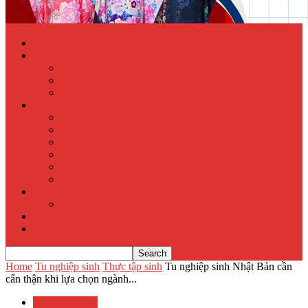
Trang chủ
Học tiếng Nhật online
Từ điển Nhật – Việt
Đề thi Tiếng Nhật
Luyện thi Tiếng Nhật
Xuất khẩu lao động
Chính sách XKLĐ
Hồ sơ dự tuyển
Quy phạm pháp luật
Hỏi đáp
Visa lưu trú
Địa chỉ XKLĐ Nhật Bản
Tu nghiệp sinh
Thực tập sinh
Văn hóa Nhật Bản
Tin tức
Home
Tu nghiệp sinh
Thực tập sinh
Tu nghiệp sinh Nhật Bản cần
cẩn thận khi lựa chọn ngành...
Tu nghiệp sinh