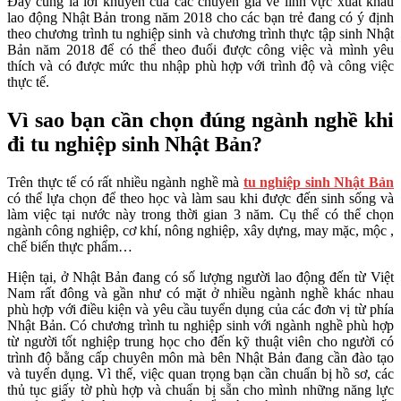
Đây cũng là lời khuyên của các chuyên gia về lĩnh vực xuất khẩu
lao động Nhật Bản trong năm 2018 cho các bạn trẻ đang có ý định
theo chương trình tu nghiệp sinh và chương trình thực tập sinh Nhật
Bản năm 2018 để có thể theo đuổi được công việc và mình yêu
thích và có được mức thu nhập phù hợp với trình độ và công việc
thực tế.
Vì sao bạn cần chọn đúng ngành nghề khi
đi tu nghiệp sinh Nhật Bản?
Trên thực tế có rất nhiều ngành nghề mà
tu nghiệp sinh Nhật Bản
có thể lựa chọn để theo học và làm sau khi được đến sinh sống và
làm việc tại nước này trong thời gian 3 năm. Cụ thể có thể chọn
ngành công nghiệp, cơ khí, nông nghiệp, xây dựng, may mặc, mộc ,
chế biến thực phẩm…
Hiện tại, ở Nhật Bản đang có số lượng người lao động đến từ Việt
Nam rất đông và gần như có mặt ở nhiều ngành nghề khác nhau
phù hợp với điều kiện và yêu cầu tuyển dụng của các đơn vị từ phía
Nhật Bản. Có chương trình tu nghiệp sinh với ngành nghề phù hợp
từ người tốt nghiệp trung học cho đến kỹ thuật viên cho người có
trình độ bằng cấp chuyên môn mà bên Nhật Bản đang cần đào tạo
và tuyển dụng. Vì thế, việc quan trọng bạn cần chuẩn bị hồ sơ, các
thủ tục giấy tờ phù hợp và chuẩn bị sẵn cho mình những năng lực