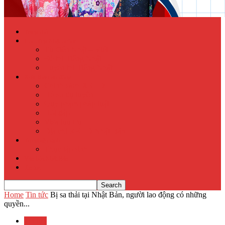
Trang chủ
Học tiếng Nhật online
Từ điển Nhật – Việt
Đề thi Tiếng Nhật
Luyện thi Tiếng Nhật
Xuất khẩu lao động
Chính sách XKLĐ
Hồ sơ dự tuyển
Quy phạm pháp luật
Hỏi đáp
Visa lưu trú
Địa chỉ XKLĐ Nhật Bản
Tu nghiệp sinh
Thực tập sinh
Văn hóa Nhật Bản
Tin tức
Home
Tin tức
Bị sa thải tại Nhật Bản, người lao động có những
quyền...
Tin tức