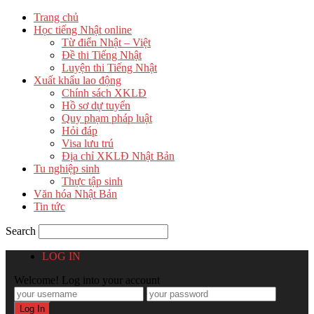
Trang chủ
Học tiếng Nhật online
Từ điển Nhật – Việt
Đề thi Tiếng Nhật
Luyện thi Tiếng Nhật
Xuất khẩu lao động
Chính sách XKLĐ
Hồ sơ dự tuyển
Quy phạm pháp luật
Hỏi đáp
Visa lưu trú
Địa chỉ XKLĐ Nhật Bản
Tu nghiệp sinh
Thực tập sinh
Văn hóa Nhật Bản
Tin tức
Search
LOG IN
Welcome! Log into your account