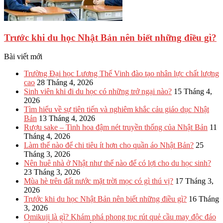
Trước khi du học Nhật Bản nên biết những điều gì?
Bài viết mới
Trường Đại học Lương Thế Vinh đào tạo nhân lực chất lượng
cao
28 Tháng 4, 2026
Sinh viên khi đi du học có những trở ngại nào?
15 Tháng 4,
2026
Tìm hiểu về sự tiên tiến và nghiêm khắc cảu giáo dục Nhật
Bản
13 Tháng 4, 2026
Rượu sake – Tinh hoa đậm nét truyền thống của Nhật Bản
11
Tháng 4, 2026
Làm thế nào để chi tiêu ít hơn cho quần áo Nhật Bản?
25
Tháng 3, 2026
Nên huê nhà ở Nhật như thế nào để có lợi cho du học sinh?
23 Tháng 3, 2026
Mùa hè trên đất nước mặt trời mọc có gì thú vị?
17 Tháng 3,
2026
Trước khi du học Nhật Bản nên biết những điều gì?
16 Tháng
3, 2026
Omikuji là gì? Khám phá phong tục rút quẻ cầu may độc đáo