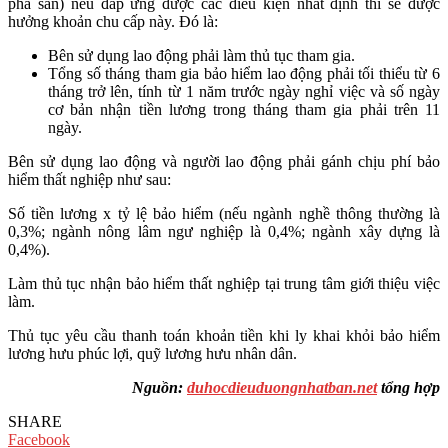
phá sản) nếu đáp ứng được các điều kiện nhất định thì sẽ được
hưởng khoản chu cấp này. Đó là:
Bên sử dụng lao động phải làm thủ tục tham gia.
Tổng số tháng tham gia bảo hiểm lao động phải tối thiểu từ 6
tháng trở lên, tính từ 1 năm trước ngày nghỉ việc và số ngày
cơ bản nhận tiền lương trong tháng tham gia phải trên 11
ngày.
Bên sử dụng lao động và người lao động phải gánh chịu phí bảo
hiểm thất nghiệp như sau:
Số tiền lương x tỷ lệ bảo hiểm (nếu ngành nghề thông thường là
0,3%; ngành nông lâm ngư nghiệp là 0,4%; ngành xây dựng là
0,4%).
Làm thủ tục nhận bảo hiểm thất nghiệp tại trung tâm giới thiệu việc
làm.
Thủ tục yêu cầu thanh toán khoản tiền khi ly khai khỏi bảo hiểm
lương hưu phúc lợi, quỹ lương hưu nhân dân.
Nguồn:
duhocdieuduongnhatban.net
tổng hợp
SHARE
Facebook