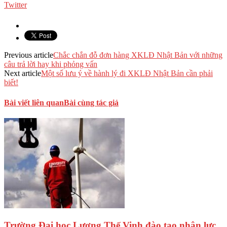
Twitter
Previous article
Chắc chắn đỗ đơn hàng XKLĐ Nhật Bản với những
câu trả lời hay khi phỏng vấn
Next article
Một số lưu ý về hành lý đi XKLĐ Nhật Bản cần phải
biết!
Bài viết liên quan
Bài cùng tác giả
Trường Đại học Lương Thế Vinh đào tạo nhân lực