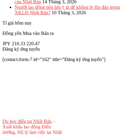
của Nhật Bản
14 Tháng 3, 2026
Người lao động nên lưu ý gì để không bị lừa đảo trong
XKLĐ Nhật Bản?
10 Tháng 3, 2026
Tỉ giá hôm nay
Đồng yên
Mua vào
Bán ra
JPY
216.33
220.47
Đăng ký ứng tuyển
[contact-form-7 id=”162″ title=”Đăng ký ứng tuyển”]
Du học điều tại Nhật Bản
–
Xuất khẩu lao động Điều
dưỡng, Hộ lý làm việc tại Nhật