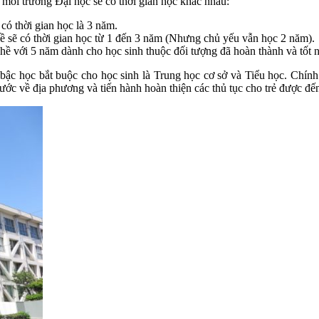
a mỗi trường Đại học sẽ có thời gian học khác nhau:
ó thời gian học là 3 năm.
ề sẽ có thời gian học từ 1 đến 3 năm (Nhưng chủ yếu vẫn học 2 năm).
ề với 5 năm dành cho học sinh thuộc đối tượng đã hoàn thành và tốt n
ậc học bắt buộc cho học sinh là Trung học cơ sở và Tiểu học. Chính 
ớc về địa phương và tiến hành hoàn thiện các thủ tục cho trẻ được đế