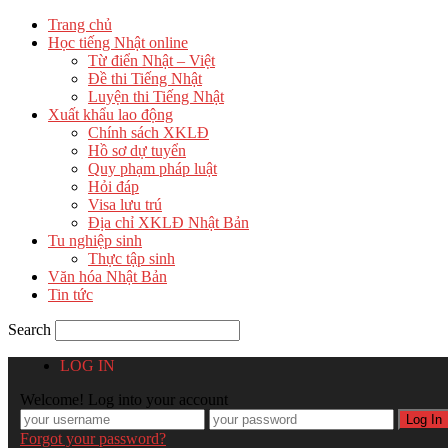
Trang chủ
Học tiếng Nhật online
Từ điển Nhật – Việt
Đề thi Tiếng Nhật
Luyện thi Tiếng Nhật
Xuất khẩu lao động
Chính sách XKLĐ
Hồ sơ dự tuyển
Quy phạm pháp luật
Hỏi đáp
Visa lưu trú
Địa chỉ XKLĐ Nhật Bản
Tu nghiệp sinh
Thực tập sinh
Văn hóa Nhật Bản
Tin tức
Search
LOG IN
Welcome! Log into your account
Forgot your password?