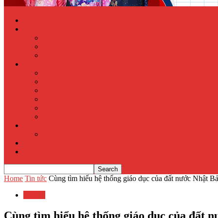
Trang chủ
Học tiếng Nhật online
Từ điển Nhật – Việt
Đề thi Tiếng Nhật
Luyện thi Tiếng Nhật
Xuất khẩu lao động
Chính sách XKLĐ
Hồ sơ dự tuyển
Quy phạm pháp luật
Hỏi đáp
Visa lưu trú
Địa chỉ XKLĐ Nhật Bản
Tu nghiệp sinh
Thực tập sinh
Văn hóa Nhật Bản
Tin tức
Home
Tin tức
Cùng tìm hiểu hệ thống giáo dục của đất nước Nhật B
Tin tức
Cùng tìm hiểu hệ thống giáo dục của đất 