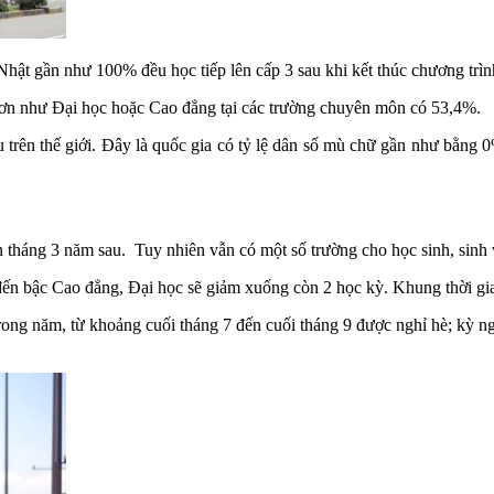
Nhật gần như 100% đều học tiếp lên cấp 3 sau khi kết thúc chương trìn
hơn như Đại học hoặc Cao đẳng tại các trường chuyên môn có 53,4%.
trên thế giới. Đây là quốc gia có tỷ lệ dân số mù chữ gần như bằng 0
 tháng 3 năm sau. Tuy nhiên vẫn có một số trường cho học sinh, sinh
 đến bậc Cao đẳng, Đại học sẽ giảm xuống còn 2 học kỳ. Khung thời gia
ỉ trong năm, từ khoảng cuối tháng 7 đến cuối tháng 9 được nghỉ hè; kỳ 