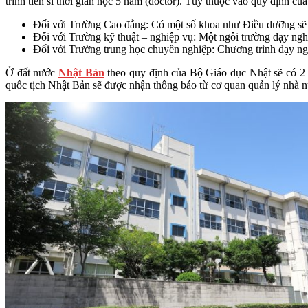
trình tiến sĩ thời gian học 5 năm (doctor). Tùy thuộc vào quy định củ
Đối với Trường Cao đẳng: Có một số khoa như Điều dưỡng sẽ c
Đối với Trường kỹ thuật – nghiệp vụ: Một ngôi trường dạy ngh
Đối với Trường trung học chuyên nghiệp: Chương trình dạy ngh
Ở đất nước
Nhật Bản
theo quy định của Bộ Giáo dục Nhật sẽ có 2 b
quốc tịch Nhật Bản sẽ được nhận thông báo từ cơ quan quản lý nhà nư