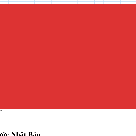
ản
nước Nhật Bản