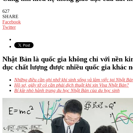
627
SHARE
Facebook
Twitter
Nhật Bản là quốc gia không chỉ với nền kin
dục chất lượng được nhiều quốc gia khác n
Những điều cần ghi nhớ khi sinh sống và làm việc tại Nhật Bả
Hồ sơ, giấy tờ có cần phải dịch thuật khi xin Visa Nhật Bản?
Bí kíp nhỏ hành trang du học Nhật Bản của du học sinh