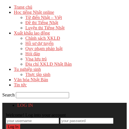
Trang chủ
Học tiếng Nhật online
Từ điển Nhật – Việt
Đề thi Tiếng Nhật
Luyện thi Tiếng Nhật
Xuất khẩu lao động
Chính sách XKLĐ
Hồ sơ dự tuyển
Quy phạm pháp luật
Hỏi đáp
Visa lưu trú
Địa chỉ XKLĐ Nhật Bản
Tu nghiệp sinh
Thực tập sinh
Văn hóa Nhật Bản
Tin tức
Search
LOG IN
Welcome! Log into your account