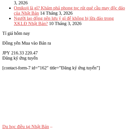
3, 2026
Omikuji là gì? Khám phá phong tục rút quẻ cầu may độc đáo
của Nhật Bản
14 Tháng 3, 2026
Người lao động nên lưu ý gì để không bị lừa đảo trong
XKLĐ Nhật Bản?
10 Tháng 3, 2026
Tỉ giá hôm nay
Đồng yên
Mua vào
Bán ra
JPY
216.33
220.47
Đăng ký ứng tuyển
[contact-form-7 id=”162″ title=”Đăng ký ứng tuyển”]
Du học điều tại Nhật Bản
–