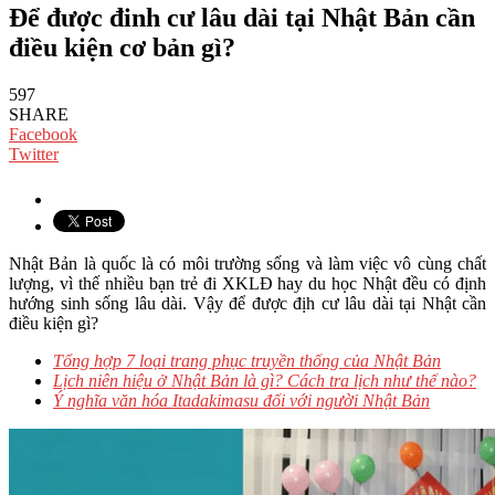
Để được đinh cư lâu dài tại Nhật Bản cần
điều kiện cơ bản gì?
597
SHARE
Facebook
Twitter
Nhật Bản là quốc là có môi trường sống và làm việc vô cùng chất
lượng, vì thế nhiều bạn trẻ đi XKLĐ hay du học Nhật đều có định
hướng sinh sống lâu dài. Vậy để được địh cư lâu dài tại Nhật cần
điều kiện gì?
Tổng hợp 7 loại trang phục truyền thống của Nhật Bản
Lịch niên hiệu ở Nhật Bản là gì? Cách tra lịch như thế nào?
Ý nghĩa văn hóa Itadakimasu đối với người Nhật Bản