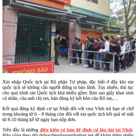
Xin nhập Quốc tịch tại Bộ phận Tư pháp, đặc biệt ở đây khi xin
quốc tịch sẽ không cần người đứng ra bảo lãnh. Tuy nhiên, thủ tục
cho quá trình xin Quốc tịch khá nhiều gồm: Bản sao giấy khai sinh
cá nhân, của anh chị em, bản đăng ký kết hôn của Bố mẹ,…
Kết quả đăng ký định cư tại Nhật đối với visa Vĩnh trú bạn sẽ chờ
trong khoảng từ 6 – 8 tháng còn đối với xin quốc tịch kết quả sẽ mất
từ 8-10 tháng kể từ ngày bạn nộp đơn.
Trên đầy là những
điều kiện cơ bản để định cư lâu dài tại Nhật
.
Hãy cùng theo dõi duhocdieuduongnhatban.net để khám thêm nhiều