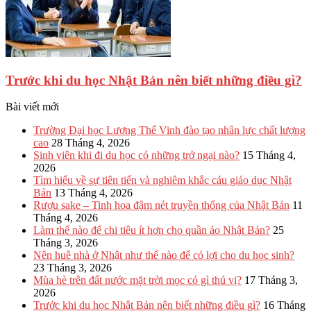
Trước khi du học Nhật Bản nên biết những điều gì?
Bài viết mới
Trường Đại học Lương Thế Vinh đào tạo nhân lực chất lượng
cao
28 Tháng 4, 2026
Sinh viên khi đi du học có những trở ngại nào?
15 Tháng 4,
2026
Tìm hiểu về sự tiên tiến và nghiêm khắc cảu giáo dục Nhật
Bản
13 Tháng 4, 2026
Rượu sake – Tinh hoa đậm nét truyền thống của Nhật Bản
11
Tháng 4, 2026
Làm thế nào để chi tiêu ít hơn cho quần áo Nhật Bản?
25
Tháng 3, 2026
Nên huê nhà ở Nhật như thế nào để có lợi cho du học sinh?
23 Tháng 3, 2026
Mùa hè trên đất nước mặt trời mọc có gì thú vị?
17 Tháng 3,
2026
Trước khi du học Nhật Bản nên biết những điều gì?
16 Tháng