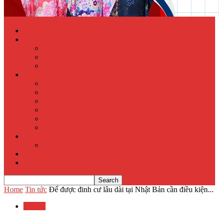
Trang chủ
Học tiếng Nhật online
Từ điển Nhật – Việt
Đề thi Tiếng Nhật
Luyện thi Tiếng Nhật
Xuất khẩu lao động
Chính sách XKLĐ
Hồ sơ dự tuyển
Quy phạm pháp luật
Hỏi đáp
Visa lưu trú
Địa chỉ XKLĐ Nhật Bản
Tu nghiệp sinh
Thực tập sinh
Văn hóa Nhật Bản
Tin tức
Home
Tin tức
Để được đinh cư lâu dài tại Nhật Bản cần điều kiện...
Tin tức