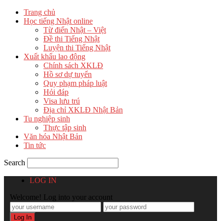
Trang chủ
Học tiếng Nhật online
Từ điển Nhật – Việt
Đề thi Tiếng Nhật
Luyện thi Tiếng Nhật
Xuất khẩu lao động
Chính sách XKLĐ
Hồ sơ dự tuyển
Quy phạm pháp luật
Hỏi đáp
Visa lưu trú
Địa chỉ XKLĐ Nhật Bản
Tu nghiệp sinh
Thực tập sinh
Văn hóa Nhật Bản
Tin tức
Search
LOG IN
Welcome! Log into your account