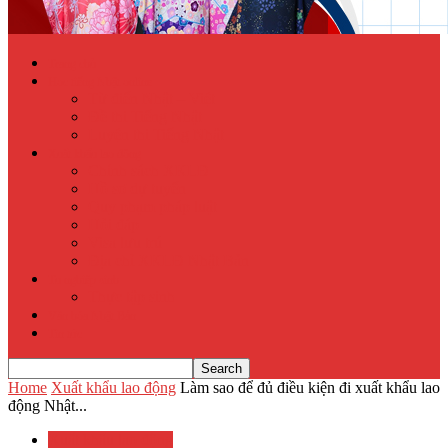
Trang chủ
Học tiếng Nhật online
Từ điển Nhật – Việt
Đề thi Tiếng Nhật
Luyện thi Tiếng Nhật
Xuất khẩu lao động
Chính sách XKLĐ
Hồ sơ dự tuyển
Quy phạm pháp luật
Hỏi đáp
Visa lưu trú
Địa chỉ XKLĐ Nhật Bản
Tu nghiệp sinh
Thực tập sinh
Văn hóa Nhật Bản
Tin tức
Home
Xuất khẩu lao động
Làm sao để đủ điều kiện đi xuất khẩu lao
động Nhật...
Xuất khẩu lao động