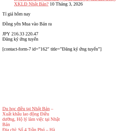
XKLĐ Nhật Bản?
10 Tháng 3, 2026
Tỉ giá hôm nay
Đồng yên
Mua vào
Bán ra
JPY
216.33
220.47
Đăng ký ứng tuyển
[contact-form-7 id=”162″ title=”Đăng ký ứng tuyển”]
Du học điều tại Nhật Bản
–
Xuất khẩu lao động Điều
dưỡng, Hộ lý làm việc tại Nhật
Bản
Địa chỉ: Số 4 Trần Phú – Hà