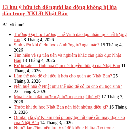
13 lưu ý hữu ích để người lao động không bị lừa
đảo trong XKLĐ Nhật Bản
Bài viết mới
Trường Đại học Lương Thế Vinh đào tạo nhân lực chất lượng
cao
28 Tháng 4, 2026
Sinh viên khi đi du học có những trở ngại nào?
15 Tháng 4,
2026
Tìm hiểu về sự tiên tiến và nghiêm khắc cảu giáo dục Nhật
Bản
13 Tháng 4, 2026
Rượu sake – Tinh hoa đậm nét truyền thống của Nhật Bản
11
Tháng 4, 2026
Làm thế nào để chi tiêu ít hơn cho quần áo Nhật Bản?
25
Tháng 3, 2026
Nên huê nhà ở Nhật như thế nào để có lợi cho du học sinh?
23 Tháng 3, 2026
Mùa hè trên đất nước mặt trời mọc có gì thú vị?
17 Tháng 3,
2026
Trước khi du học Nhật Bản nên biết những điều gì?
16 Tháng
3, 2026
Omikuji là gì? Khám phá phong tục rút quẻ cầu may độc đáo
của Nhật Bản
14 Tháng 3, 2026
Người lao động nên lưu ý gì để không bị lừa đảo trong