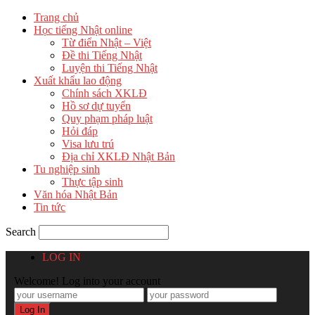
Trang chủ
Học tiếng Nhật online
Từ điển Nhật – Việt
Đề thi Tiếng Nhật
Luyện thi Tiếng Nhật
Xuất khẩu lao động
Chính sách XKLĐ
Hồ sơ dự tuyển
Quy phạm pháp luật
Hỏi đáp
Visa lưu trú
Địa chỉ XKLĐ Nhật Bản
Tu nghiệp sinh
Thực tập sinh
Văn hóa Nhật Bản
Tin tức
Search
LOG IN
Welcome! Log into your account