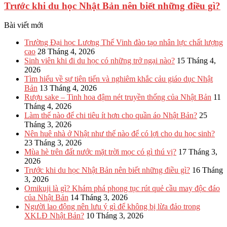
Trước khi du học Nhật Bản nên biết những điều gì?
Bài viết mới
Trường Đại học Lương Thế Vinh đào tạo nhân lực chất lượng
cao
28 Tháng 4, 2026
Sinh viên khi đi du học có những trở ngại nào?
15 Tháng 4,
2026
Tìm hiểu về sự tiên tiến và nghiêm khắc cảu giáo dục Nhật
Bản
13 Tháng 4, 2026
Rượu sake – Tinh hoa đậm nét truyền thống của Nhật Bản
11
Tháng 4, 2026
Làm thế nào để chi tiêu ít hơn cho quần áo Nhật Bản?
25
Tháng 3, 2026
Nên huê nhà ở Nhật như thế nào để có lợi cho du học sinh?
23 Tháng 3, 2026
Mùa hè trên đất nước mặt trời mọc có gì thú vị?
17 Tháng 3,
2026
Trước khi du học Nhật Bản nên biết những điều gì?
16 Tháng
3, 2026
Omikuji là gì? Khám phá phong tục rút quẻ cầu may độc đáo
của Nhật Bản
14 Tháng 3, 2026
Người lao động nên lưu ý gì để không bị lừa đảo trong
XKLĐ Nhật Bản?
10 Tháng 3, 2026