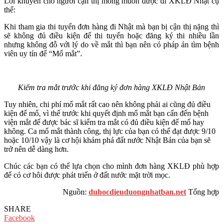
Lời khuyên cho người cận thị mong muốn được đi XKLĐ Nhật cụ
thể:
Khi tham gia thi tuyển đơn hàng đi Nhật mà bạn bị cận thị nặng thì
sẽ không đủ điều kiện để thi tuyển hoặc đăng ký thi nhiều lần
nhưng không đỗ với lý do về mắt thì bạn nên có pháp án tìm bệnh
viên uy tín để “Mổ mắt”.
Kiểm tra mắt trước khi đăng ký đơn hàng XKLĐ Nhật Bản
Tuy nhiên, chi phí mổ mắt rất cao nên không phải ai cũng đủ điều
kiện để mổ, vì thế trước khi quyết định mổ mắt bạn cấn đến bệnh
viện mắt để được bác sĩ kiểm tra mắt có đủ điều kiện để mổ hay
không. Ca mổ mắt thành công, thị lực của bạn có thể đạt được 9/10
hoặc 10/10 vậy là cơ hội khám phá đất nước Nhật Bản của bạn sẽ
trở nên dễ dàng hơn.
Chúc các bạn có thể lựa chọn cho mình đơn hàng XKLĐ phù hợp
để có cơ hôi được phát triển ở đất nước mặt trời mọc.
Nguồn:
duhocdieuduongnhatban.net
Tổng hợp
SHARE
Facebook