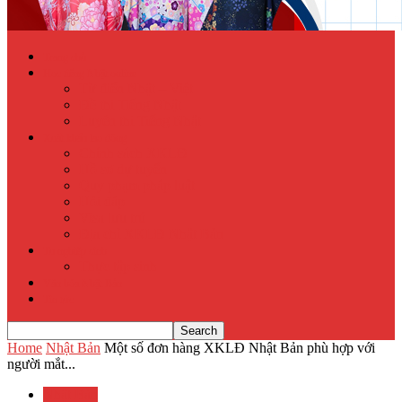
Trang chủ
Học tiếng Nhật online
Từ điển Nhật – Việt
Đề thi Tiếng Nhật
Luyện thi Tiếng Nhật
Xuất khẩu lao động
Chính sách XKLĐ
Hồ sơ dự tuyển
Quy phạm pháp luật
Hỏi đáp
Visa lưu trú
Địa chỉ XKLĐ Nhật Bản
Tu nghiệp sinh
Thực tập sinh
Văn hóa Nhật Bản
Tin tức
Home
Nhật Bản
Một số đơn hàng XKLĐ Nhật Bản phù hợp với
người mắt...
Nhật Bản