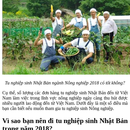
Tu nghiệp sinh Nhật Bản ngành Nông nghiệp 2018 có tốt không?
Cụ thể, số lượng các đơn hàng tu nghiệp sinh Nhật Bản đến từ Việt
Nam làm việc trong lĩnh vực nông nghiệp ngày càng thu hút được
nhiều người lao động đến từ Việt Nam. Dưới đây là một số điều mà
bạn cần biết nếu muốn tham gia tu nghiệp sinh Nông nghiệp.
Vì sao bạn nên đi tu nghiệp sinh Nhật Bản
trong năm 2018?