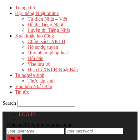
Trang chủ
Học tiếng Nhật online
Từ điển Nhật – Việt
Đề thi Tiếng Nhật
Luyện thi Tiếng Nhật
Xuất khẩu lao động
Chính sách XKLĐ
Hồ sơ dự tuyển
Quy phạm pháp luật
Hỏi đáp
Visa lưu trú
Địa chỉ XKLĐ Nhật Bản
Tu nghiệp sinh
Thực tập sinh
Văn hóa Nhật Bản
Tin tức
Search
LOG IN
Welcome! Log into your account