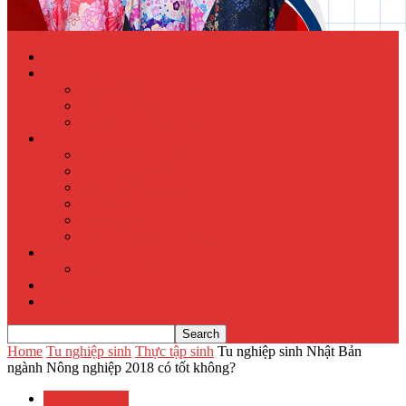
Trang chủ
Học tiếng Nhật online
Từ điển Nhật – Việt
Đề thi Tiếng Nhật
Luyện thi Tiếng Nhật
Xuất khẩu lao động
Chính sách XKLĐ
Hồ sơ dự tuyển
Quy phạm pháp luật
Hỏi đáp
Visa lưu trú
Địa chỉ XKLĐ Nhật Bản
Tu nghiệp sinh
Thực tập sinh
Văn hóa Nhật Bản
Tin tức
Home
Tu nghiệp sinh
Thực tập sinh
Tu nghiệp sinh Nhật Bản
ngành Nông nghiệp 2018 có tốt không?
Tu nghiệp sinh