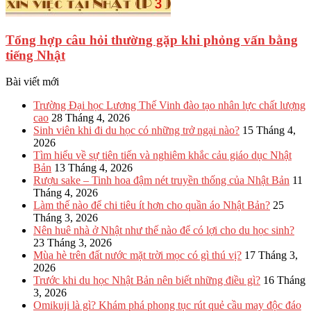
Tổng hợp câu hỏi thường gặp khi phỏng vấn bằng
tiếng Nhật
Bài viết mới
Trường Đại học Lương Thế Vinh đào tạo nhân lực chất lượng
cao
28 Tháng 4, 2026
Sinh viên khi đi du học có những trở ngại nào?
15 Tháng 4,
2026
Tìm hiểu về sự tiên tiến và nghiêm khắc cảu giáo dục Nhật
Bản
13 Tháng 4, 2026
Rượu sake – Tinh hoa đậm nét truyền thống của Nhật Bản
11
Tháng 4, 2026
Làm thế nào để chi tiêu ít hơn cho quần áo Nhật Bản?
25
Tháng 3, 2026
Nên huê nhà ở Nhật như thế nào để có lợi cho du học sinh?
23 Tháng 3, 2026
Mùa hè trên đất nước mặt trời mọc có gì thú vị?
17 Tháng 3,
2026
Trước khi du học Nhật Bản nên biết những điều gì?
16 Tháng
3, 2026
Omikuji là gì? Khám phá phong tục rút quẻ cầu may độc đáo