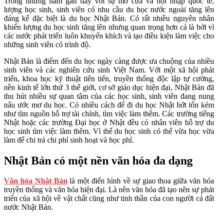
Trong những năm gần đây với sự mở cửa và hội nhập quốc tế,
lượng học sinh, sinh viên có nhu cầu du học nước ngoài tăng lên
đáng kể đặc biệt là du học Nhật Bản. Có rất nhiều nguyên nhân
khiến lượng du học sinh tăng lên nhưng quan trọng hơn cả là bởi vì
các nước phát triển luôn khuyến khích và tạo điều kiện làm việc cho
những sinh viên có trình độ.
Nhật Bản là điểm đến du học ngày càng được ưa chuộng của nhiều
sinh viên và các nghiên cứu sinh Việt Nam. Với một xã hội phát
triển, khoa học kỹ thuật tiên tiến, truyền thống độc lập tự cường,
nền kinh tế lớn thứ 3 thế giới, cơ sở giáo dục hiện đại, Nhật Bản đã
thu hút nhiều sự quan tâm của các học sinh, sinh viên đang nung
nấu ước mơ du học. Có nhiều cách để đi du học Nhật bớt tốn kém
như tìm nguồn hỗ trợ tài chính, tìm việc làm thêm. Các trường tiếng
Nhật hoặc các trường Đại học ở Nhật đều có nhân viên hỗ trợ du
học sinh tìm việc làm thêm. Vì thế du học sinh có thể vừa học vừa
làm để chi trả chi phí sinh hoạt và học phí.
Nhật Bản có một nền văn hóa đa dạng
Văn hóa Nhật Bản
là một điển hình về sự giao thoa giữa văn hóa
truyền thống và văn hóa hiện đại. Là nền văn hóa đã tạo nên sự phát
triển của xã hội về vật chất cũng như tinh thần của con người cả đất
nước Nhật Bản.