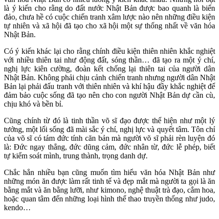
là ý kiến cho rằng do đất nước Nhật Bản được bao quanh là biển
đảo, chưa hề có cuộc chiến tranh xâm lược nào nên những điều kiện
tự nhiên và xã hội đã tạo cho xã hội một sự thống nhất về văn hóa
Nhật Bản.
Có ý kiến khác lại cho rằng chính điều kiện thiên nhiên khắc nghiệt
với nhiều thiên tai như động đất, sóng thần… đã tạo ra một ý chí,
nghị lực kiên cường, đoàn kết chống lại thiên tai của người dân
Nhật Bản. Không phải chịu cảnh chiến tranh nhưng người dân Nhật
Bản lại phải đấu tranh với thiên nhiên và khí hậu đầy khắc nghiệt để
đảm bảo cuộc sống đã tạo nên cho con người Nhật Bản dự cần cù,
chịu khó và bền bỉ.
Cũng chính từ đó là tinh thần võ sĩ đạo được thể hiện như một lý
tưởng, một lối sống đã mài sắc ý chí, nghị lực và quyết tâm. Tôn chỉ
của võ sĩ có tám đức tính căn bản mà người võ sĩ phải rèn luyện đó
là: Đức ngay thẳng, đức dũng cảm, đức nhân từ, đức lễ phép, biết
tự kiểm soát mình, trung thành, trọng danh dự.
Chắc hẳn nhiều bạn cũng muốn tìm hiểu văn hóa Nhật Bản như
những món ăn được làm rất tinh tế và đẹp mắt mà người ta gọi là ăn
bằng mắt và ăn bằng lưỡi, như kimono, nghệ thuật trà đạo, cắm hoa,
hoặc quan tâm đến những loại hình thể thao truyền thống như judo,
kendo…