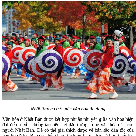
Nhật Bản có một nền văn hóa đa dạng
Văn hóa ở Nhật Bản được kết hợp nhuần nhuyễn giữa văn hóa hiện
đại đến truyền thống tạo nên nét đặc trưng trong văn hóa của con
người Nhật Bản. Để có thể giải thích được về bản sắc dân tộc của
văn hóa Nhật Bản có nhiều luồng ý kiến khác nhau. Nhưng nổi bật