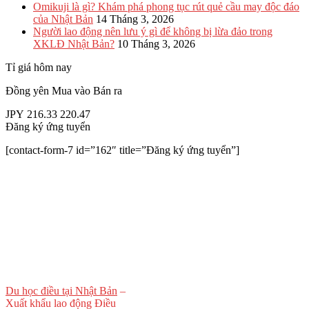
Omikuji là gì? Khám phá phong tục rút quẻ cầu may độc đáo
của Nhật Bản
14 Tháng 3, 2026
Người lao động nên lưu ý gì để không bị lừa đảo trong
XKLĐ Nhật Bản?
10 Tháng 3, 2026
Tỉ giá hôm nay
Đồng yên
Mua vào
Bán ra
JPY
216.33
220.47
Đăng ký ứng tuyển
[contact-form-7 id=”162″ title=”Đăng ký ứng tuyển”]
Du học điều tại Nhật Bản
–
Xuất khẩu lao động Điều