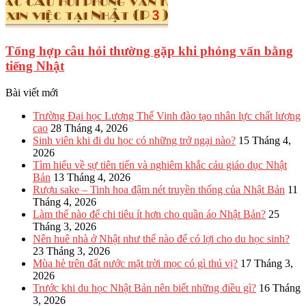
Tổng hợp câu hỏi thường gặp khi phỏng vấn bằng
tiếng Nhật
Bài viết mới
Trường Đại học Lương Thế Vinh đào tạo nhân lực chất lượng
cao
28 Tháng 4, 2026
Sinh viên khi đi du học có những trở ngại nào?
15 Tháng 4,
2026
Tìm hiểu về sự tiên tiến và nghiêm khắc cảu giáo dục Nhật
Bản
13 Tháng 4, 2026
Rượu sake – Tinh hoa đậm nét truyền thống của Nhật Bản
11
Tháng 4, 2026
Làm thế nào để chi tiêu ít hơn cho quần áo Nhật Bản?
25
Tháng 3, 2026
Nên huê nhà ở Nhật như thế nào để có lợi cho du học sinh?
23 Tháng 3, 2026
Mùa hè trên đất nước mặt trời mọc có gì thú vị?
17 Tháng 3,
2026
Trước khi du học Nhật Bản nên biết những điều gì?
16 Tháng
3, 2026