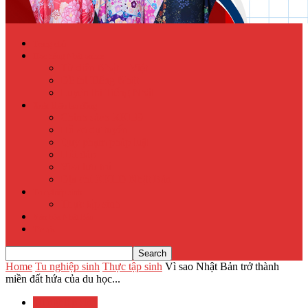
Trang chủ
Học tiếng Nhật online
Từ điển Nhật – Việt
Đề thi Tiếng Nhật
Luyện thi Tiếng Nhật
Xuất khẩu lao động
Chính sách XKLĐ
Hồ sơ dự tuyển
Quy phạm pháp luật
Hỏi đáp
Visa lưu trú
Địa chỉ XKLĐ Nhật Bản
Tu nghiệp sinh
Thực tập sinh
Văn hóa Nhật Bản
Tin tức
Home
Tu nghiệp sinh
Thực tập sinh
Vì sao Nhật Bản trở thành
miền đất hứa của du học...
Tu nghiệp sinh