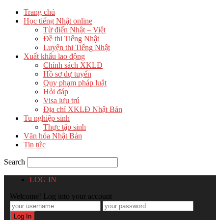
Trang chủ
Học tiếng Nhật online
Từ điển Nhật – Việt
Đề thi Tiếng Nhật
Luyện thi Tiếng Nhật
Xuất khẩu lao động
Chính sách XKLĐ
Hồ sơ dự tuyển
Quy phạm pháp luật
Hỏi đáp
Visa lưu trú
Địa chỉ XKLĐ Nhật Bản
Tu nghiệp sinh
Thực tập sinh
Văn hóa Nhật Bản
Tin tức
Search
LOG IN
Welcome! Log into your account