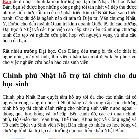
Bản
để du học chính là môi trường học tập tại Nhật. Du học Nhật
Bản, bạn sẽ được học những công nghệ tối tân nhất và tiếp thu được
những kiến thức tối ưu của sự phát triển kinh tế Nhật Bản sau chiến
tranh. Cho dù đó là ngành nào đi nữa từ Điện tử, Văn chương Nhật,
Y, Dược cho đến ngành Quản trị kinh doanh Quốc tế, thì các trường
Đại học ở Nhật và các học viện cao cấp khác đều có những chương
trình đào tạo và nghiên cứu phù hợp với nguyện vọng và nhu cầu
học của bạn.
Rất nhiều trường Đại học, Cao Đẳng đều trang bị tốt các thiết bị
nghe nhìn, máy vi tính, thư viện nhằm tạo mọi điều kiện phục vụ
cho việc nghiên cứu hoàn hảo của sinh viên.
Chính phủ Nhật hỗ trợ tài chính cho du
học sinh
Chính phủ Nhật Bản quyết tâm hỗ trợ tối đa cho các nhân tài có
nguyện vọng sang du học ở Nhật bằng cách cung cấp các chương
trình hỗ trợ tài chính dành riêng cho những sinh viên nước ngoài –
thông qua học bổng và trợ cấp. Bên cạnh đó, các cơ quan chính
phủ, Bộ Giáo dục, Văn hóa, Thể thao, Khoa học và Công nghệ và
Tổ chức Dịch vụ Sinh viên Nhật Bản cũng có nhiều cơ học bổng và
chương trình tài trợ tại các trường đại học trên khắp Nhật Bản.