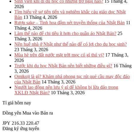
Sinh viên khi đi du học có những trở ngại nào?
15 Tháng 4,
2026
Tìm hiểu về sự tiên tiến và nghiêm khắc cảu giáo dục Nhật
Bản
13 Tháng 4, 2026
Rượu sake – Tinh hoa đậm nét truyền thống của Nhật Bản
11
Tháng 4, 2026
Làm thế nào để chi tiêu ít hơn cho quần áo Nhật Bản?
25
Tháng 3, 2026
Nên huê nhà ở Nhật như thế nào để có lợi cho du học sinh?
23 Tháng 3, 2026
Mùa hè trên đất nước mặt trời mọc có gì thú vị?
17 Tháng 3,
2026
Trước khi du học Nhật Bản nên biết những điều gì?
16 Tháng
3, 2026
Omikuji là gì? Khám phá phong tục rút quẻ cầu may độc đáo
của Nhật Bản
14 Tháng 3, 2026
Người lao động nên lưu ý gì để không bị lừa đảo trong
XKLĐ Nhật Bản?
10 Tháng 3, 2026
Tỉ giá hôm nay
Đồng yên
Mua vào
Bán ra
JPY
216.33
220.47
Đăng ký ứng tuyển