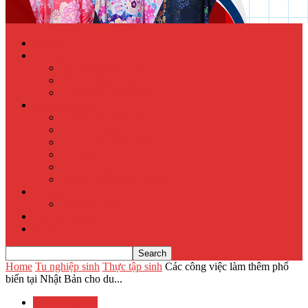
Trang chủ
Học tiếng Nhật online
Từ điển Nhật – Việt
Đề thi Tiếng Nhật
Luyện thi Tiếng Nhật
Xuất khẩu lao động
Chính sách XKLĐ
Hồ sơ dự tuyển
Quy phạm pháp luật
Hỏi đáp
Visa lưu trú
Địa chỉ XKLĐ Nhật Bản
Tu nghiệp sinh
Thực tập sinh
Văn hóa Nhật Bản
Tin tức
Home
Tu nghiệp sinh
Thực tập sinh
Các công việc làm thêm phổ
biến tại Nhật Bản cho du...
Tu nghiệp sinh